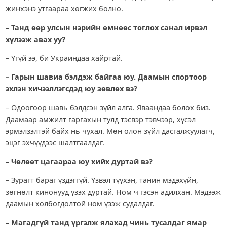
жинхэнэ утгаараа хөгжих болно.
– Танд өөр улсын нэрийн өмнөөс тоглох санал ирвэл
хүлээж авах уу?
– Үгүй ээ, би Украиндаа хайртай.
– Гарын шавиа бэлдэж байгаа юу. Даамын спортоор
эхлэн хичээллэгсдэд юу зөвлөх вэ?
– Одоогоор шавь бэлдсэн зүйл алга. Яваандаа болох биз.
Даамаар амжилт гаргахын тулд тэсвэр тэвчээр, хүсэл
эрмэлзэлтэй байх нь чухал. Мөн олон зүйл дасгалжуулагч,
эцэг эхчүүдээс шалтгаалдаг.
– Чөлөөт цагаараа юу хийх дуртай вэ?
– Зурагт бараг үздэггүй. Үзвэл түүхэн, танин мэдэхүйн,
зөгнөлт кинонууд үзэх дуртай. Ном ч гэсэн адилхан. Мэдээж
даамын холбогдолтой ном үзэж судалдаг.
– Магадгүй танд үргэлж ялахад чинь тусалдаг ямар