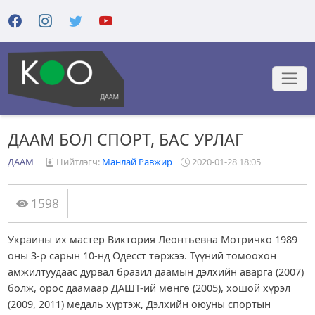
ДААМ БОЛ СПОРТ, БАС УРЛАГ
ДААМ
Нийтлэгч:
Манлай Равжир
2020-01-28 18:05
1598
Украины их мастер Виктория Леонтьевна Мотричко 1989
оны 3-р сарын 10-нд Одесст төржээ. Түүний томоохон
амжилтуудаас дурвал бразил даамын дэлхийн аварга (2007)
болж, орос даамаар ДАШТ-ий мөнгө (2005), хошой хүрэл
(2009, 2011) медаль хүртэж, Дэлхийн оюуны спортын