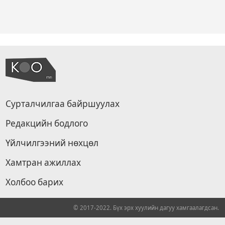
Сурталчилгаа байршуулах
Редакцийн бодлого
Үйлчилгээний нөхцөл
Хамтран ажиллах
Холбоо барих
© 2017-2022. Бүх эрх хуулийн дагуу хамгаалагдсан.