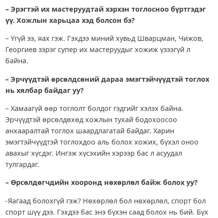
– Эрэгтэй их мастеруудтай хэрхэн тоглосноо бүртгэдэг
үү. Хожлын харьцаа хэд болсон бэ?
– Үгүй ээ, яах гэж. Гэхдээ миний хувьд Шварцман, Чижов,
Георгиев зэрэг супер их мастеруудыг хожиж үзээгүй л
байна.
– Эрчүүдтэй өрсөлдсөний дараа эмэгтэйчүүдтэй тоглох
нь хялбар байдаг уу?
– Хамаагүй өөр тоглолт болдог гэдгийг хэлэх байна.
Эрчүүдтэй өрсөлдөхөд хожлын тухай бодохоосоо
анхааралтай тоглох шаардлагатай байдаг. Харин
эмэгтэйчүүдтэй тоглохдоо аль болох хожих, бүхэл оноо
авахыг хүсдэг. Ингэж хүсэхийн хэрээр бас л асуудал
тулгардаг.
– Өрсөлдөгчдийн хооронд нөхөрлөл байж болох уу?
-Яагаад болохгүй гэж? Нөхөрлөл бол нөхөрлөл, спорт бол
спорт шүү дээ. Гэхдээ бас энэ бүхэн саад болох нь бий. Бүх