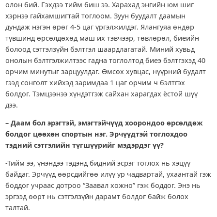
олон бий. Гэхдээ тийм биш ээ. Харахад энгийн юм шиг
хэрнээ гайхамшигтай тоглоом. Зуун буудалт даамын
дундаж нэгэн өрөг 4-5 цаг үргэлжилдэг. Ялангуяа өндөр
түвшинд өрсөлдөхөд маш их тэвчээр, төвлөрөл, биеийн
болоод сэтгэлзүйн бэлтгэл шаардлагатай. Миний хувьд
онолын бэлтгэлжилтээс гадна тоглолтод биеэ бэлтгэхэд 40
орчим минутыг зарцуулдаг. Өмсөх хувцас, нүүрний будалт
гээд сонголт хийхэд заримдаа 1 цаг орчим ч бэлтгэх
болдог. Тэмцээнээ хүндэтгэж сайхан харагдах ёстой шүү
дээ.
– Даам бол эрэгтэй, эмэгтэйчүүд хоорондоо өрсөлдөж
болдог цөөхөн спортын нэг. Эрчүүдтэй тоглохдоо
тэдний сэтгэлийн түгшүүрийг мэдэрдэг үү?
-Тийм ээ, үнэндээ тэдэнд бидний эсрэг тоглох нь хэцүү
байдаг. Эрчүүд өөрсдийгөө илүү ур чадвартай, ухаантай гэж
боддог учраас дотроо “Заавал хожно” гэж боддог. Энэ нь
эргээд өөрт нь сэтгэлзүйн дарамт болдог байж болох
талтай.