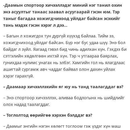
-Даамын спортоор хичээллэдэг миний нэг танил охин
энэ асуултыг танаас заавал асуугаарай гэсэн юм. Тэр
таныг багадаа хожигдчихоод уйлдаг байсан эсэхийг
тань мэдэх гэсэн хэрэг л дээ…
– Багын л хожигдох тун дургүй хүүхэд байлаа. Тийм ээ,
хожигдчихоод уйлдаг байсан. Бүр нэг бус удаа шүү. Энэ бол
байдаг л зүйл. Яагаад гэвэл бид чинь адилхан хүн. Гэхдээ би
сэтгэлийн хөдөлгөөн ихтэй хүн. Тэр ч утгаараа баярлах,
гунихдаа нулимс унагах нь элбэг. Хамгийн гол нь ялагдлаас
ашигтай сургамж авч чаддаг байвал олон дахин уйлах
хэрэг гарахгүй.
– Даамаар хичээллэхийн яг юу нь танд таалагддаг вэ?
– Энэ спортоор хичээллэх, аливаа бодлогынх нь шийдлийг
олох надад таалагддаг.
– Тоглолтод өөрийгөө хэрхэн бэлддэг вэ?
– Даамыг энгийн нэгэн хөлөгт тоглоом гэж үздэг хүн маш