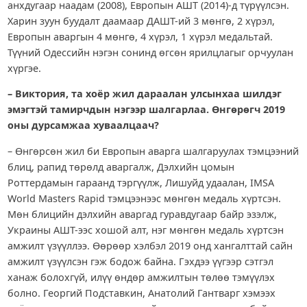
анхдугаар наадам (2008), Европын АШТ (2014)-д түрүүлсэн.
Харин зуун буудалт даамаар ДАШТ-ий 3 мөнгө, 2 хүрэл,
Европын аваргын 4 мөнгө, 4 хүрэл, 1 хүрэл медальтай.
Түүний Одессийн нэгэн сонинд өгсөн ярилцлагыг орчуулан
хүргэе.
– Виктория, та хоёр жил дараалан улсынхаа шилдэг
эмэгтэй тамирчдын нэгээр шалгарлаа. Өнгөрөгч 2019
оны дурсамжаа хуваалцаач?
– Өнгөрсөн жил би Европын аварга шалгаруулах тэмцээний
блиц, рапид төрөлд аваргалж, Дэлхийн цомын
Роттердамын гараанд тэргүүлж, Лишуйд удаалан, IMSA
World Masters Rapid тэмцээнээс мөнгөн медаль хүртсэн.
Мөн блицийн дэлхийн аваргад гуравдугаар байр эзэлж,
Украины АШТ-ээс хошой алт, нэг мөнгөн медаль хүртсэн
амжилт үзүүллээ. Өөрөөр хэлбэл 2019 онд хангалттай сайн
амжилт үзүүлсэн гэж бодож байна. Гэхдээ үүгээр сэтгэл
ханаж болохгүй, илүү өндөр амжилтын төлөө тэмүүлэх
болно. Георгий Подставкин, Анатолий Гантварг хэмээх