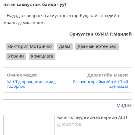
нэгэн сахиус гэж байдаг уу?
– Надад аз авчрагч сахиус гэвэл гэр бүл, найз нөхдийн
маань дэмжлэг юм.
Орчуулсан ОУИМ Р.Манлай
Виктория Мотричко
Даам
Даамын ертөнцөд
Украин
ярилцлага
Post
Өмнөх мэдээ:
Дараагийн мэдээ:
УАШТ-д оролцох даамчид
Баянхонгор аймгийн АШТ-ий
navigation
тодорлоо
дүн мэдээ
МЭДЭЭ
Баянгол дүүргийн өсвөрийн АШТ
02/06/2026