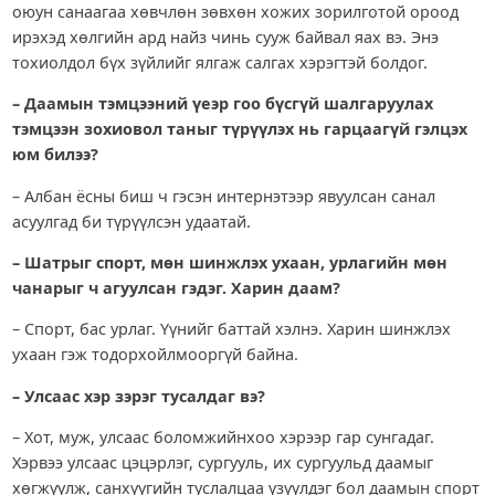
оюун санаагаа хөвчлөн зөвхөн хожих зорилготой ороод
ирэхэд хөлгийн ард найз чинь сууж байвал яах вэ. Энэ
тохиолдол бүх зүйлийг ялгаж салгах хэрэгтэй болдог.
– Даамын тэмцээний үеэр гоо бүсгүй шалгаруулах
тэмцээн зохиовол таныг түрүүлэх нь гарцаагүй гэлцэх
юм билээ?
– Албан ёсны биш ч гэсэн интернэтээр явуулсан санал
асуулгад би түрүүлсэн удаатай.
– Шатрыг спорт, мөн шинжлэх ухаан, урлагийн мөн
чанарыг ч агуулсан гэдэг. Харин даам?
– Спорт, бас урлаг. Үүнийг баттай хэлнэ. Харин шинжлэх
ухаан гэж тодорхойлмооргүй байна.
– Улсаас хэр зэрэг тусалдаг вэ?
– Хот, муж, улсаас боломжийнхоо хэрээр гар сунгадаг.
Хэрвээ улсаас цэцэрлэг, сургууль, их сургуульд даамыг
хөгжүүлж, санхүүгийн туслалцаа үзүүлдэг бол даамын спорт