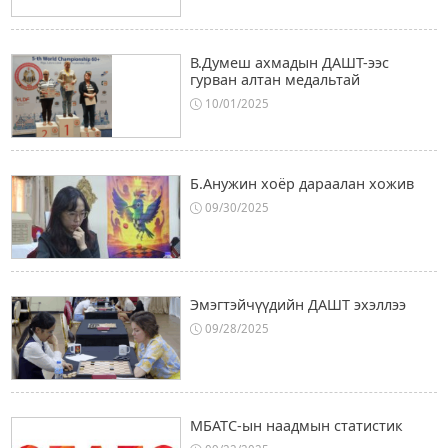
В.Думеш ахмадын ДАШТ-ээс
гурван алтан медальтай
10/01/2025
Б.Анужин хоёр дараалан хожив
09/30/2025
Эмэгтэйчүүдийн ДАШТ эхэллээ
09/28/2025
МБАТС-ын наадмын статистик