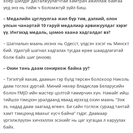
хоёр шилдэг дасгалжуулагчтай хамтран ажиллаж байгаа
үед энэ нь тийм ч боломжгүй зүйл биш.
– Медалийн цуглуулгаа жил бүр тив, дэлхий, олон
улсын чанартай 10 гаруй медалиар арвижуулдаг хэрэг
үү. Ингэхэд медаль, цомоо хаана хадгалдаг вэ?
– Шагналын маань ихэнх нь Одесст, үлдсэн хэсэг нь Минскт
бий. Удахгүй шагнал хадгалах тусдаа өрөө шаардлагатай
болж байх шиг (инээв).
– Охин тань даам сонирхож байна уу?
– Тэгэлгүй яахав, даамын гэр бүлд төрсөн болохоор Николь
даам тоглох дуртай. Миний нөхөр Владислав Беларусийн
болон FMJD-ийн мастер цолтой тамирчин хүн. Намайг ийш
тийшээ тэмцээн уралдаанд яваад ирэхэд охин маань “Ээж
ээ, надад даам заагаад өгөөч. Би сайн тоглож сураад тантай
хамт тэмцээнд явахыг хүсч байна” гэдэг. Даамаар
үргэлжлүүлэн хичээллэх эсэхийг нь цаг хугацаа л харуулах
байх.