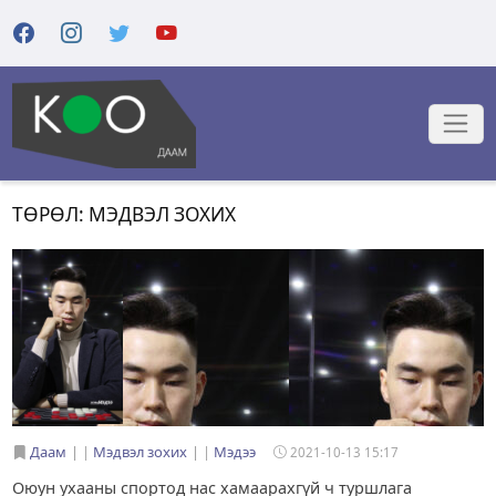
ТӨРӨЛ: МЭДВЭЛ ЗОХИХ
Даам
|
Мэдвэл зохих
|
Мэдээ
2021-10-13 15:17
Оюун ухааны спортод нас хамаарахгүй ч туршлага