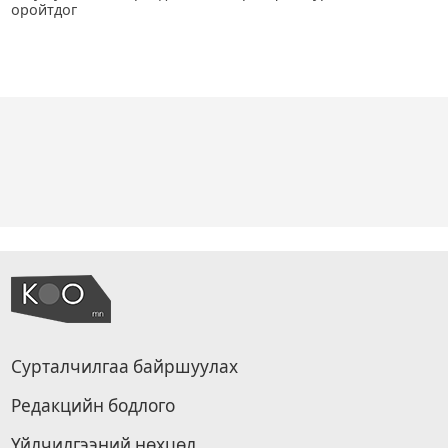
оройтдог
Сурталчилгаа байршуулах
Редакцийн бодлого
Үйлчилгээний нөхцөл