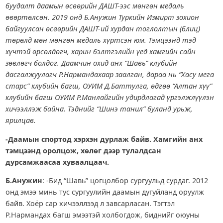
буудалт даамын өсвөрийн ДАШТ-ээс мөнгөн медаль
өвөртөлсөн. 2019 онд Б.Анужин Туркийн Измирт зохион
байгуулсан өсвөрийн ДАШТ-ий хурдан тоглолтын (блиц)
төрөлд мөн мөнгөн медаль хүртсэн юм. Тэмцээнд тэд
хүчтэй өрсөлдөгч, харин бэлтгэлийн үед хамгийн сайн
зөвлөгч болдог. Даамчин охид анх “Шавь” клубийн
дасгалжуулагч Р.Нармандахаар заалган, дараа нь “Хасу мега
старс” клубийн багш, ОУИМ Д.Баттулга, өдгөө “Алтан хүү”
клубийн багш ОУИМ Р.Манлайгийн удирдлагад үргэлжлүүлэн
хичээллэж байна. Тэднийг “Шинэ танил” буланд урьж,
ярилцав.
-Даамын спортод хэрхэн дурлаж байв. Хамгийн анх
тэмцээнд оролцож, хөлөг дээр тулалдсан
дурсамжаасаа хуваалцаач.
Б.Анужин
: -Бид “Шавь” цогцолбор сургуульд сурдаг. 2012
онд эмээ минь тус сургуулийн даамын дугуйланд оруулж
байв. Хоёр сар хичээллээд л завсарласан. Тэгтэл
Р.Нармандах багш эмээтэй холбогдож, биднийг оюуны