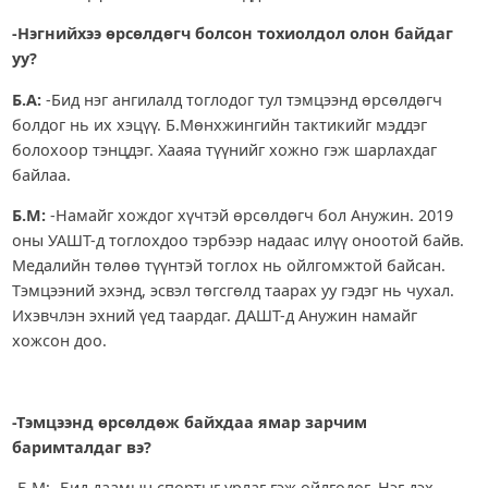
-Нэгнийхээ өрсөлдөгч болсон тохиолдол олон байдаг
уу?
Б.А:
-Бид нэг ангилалд тоглодог тул тэмцээнд өрсөлдөгч
болдог нь их хэцүү. Б.Мөнхжингийн тактикийг мэддэг
болохоор тэнцдэг. Хааяа түүнийг хожно гэж шарлахдаг
байлаа.
Б.М:
-Намайг хождог хүчтэй өрсөлдөгч бол Анужин. 2019
оны УАШТ-д тоглохдоо тэрбээр надаас илүү оноотой байв.
Медалийн төлөө түүнтэй тоглох нь ойлгомжтой байсан.
Тэмцээний эхэнд, эсвэл төгсгөлд таарах уу гэдэг нь чухал.
Ихэвчлэн эхний үед таардаг. ДАШТ-д Анужин намайг
хожсон доо.
-Тэмцээнд өрсөлдөж байхдаа ямар зарчим
баримталдаг вэ?
-Б.М: -Бид даамын спортыг урлаг гэж ойлгодог. Нэг дэх