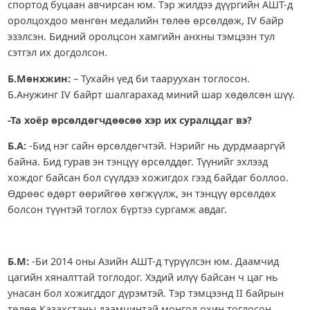
спортод буцаан авчирсан юм. Тэр жилдээ дүүргийн АШТ-д
оролцохдоо мөнгөн медалийн төлөө өрсөлдөж, IV байр
эзэлсэн. Бидний оролцсон хамгийн анхны тэмцээн тул
сэтгэл их догдолсон.
Б.Мөнхжин:
– Тухайн үед би тааруухан тоглосон.
Б.Анужинг IV байрт шалгарахад миний шар хөдөлсөн шүү.
-Та хоёр өрсөлдөгчдөөсөө хэр их суралцдаг вэ?
Б.А:
-Бид нэг сайн өрсөлдөгчтэй. Нэрийг нь дурдмааргүй
байна. Бид гурав эн тэнцүү өрсөлддөг. Түүнийг эхлээд
хождог байсан бол сүүлдээ хожигдох гээд байдаг боллоо.
Өдрөөс өдөрт өөрийгөө хөгжүүлж, эн тэнцүү өрсөлдөх
болсон түүнтэй тоглох бүртээ сургамж авдаг.
Б.М:
-Би 2014 оны Азийн АШТ-д түрүүлсэн юм. Даамчид
цагийн хяналттай тоглодог. Хэдий илүү байсан ч цаг нь
унасан бол хожигддог дүрэмтэй. Тэр тэмцээнд II байрын
төлөө Казахстаны даамчинтай монгол охин тоглосон.