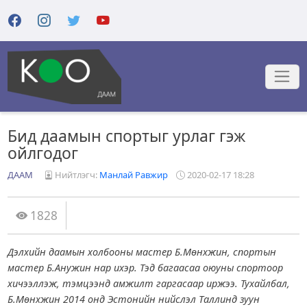
Бид даамын спортыг урлаг гэж
ойлгодог
ДААМ
Нийтлэгч:
Манлай Равжир
2020-02-17 18:28
1828
Дэлхийн даамын холбооны мастер Б.Мөнхжин, спортын
мастер Б.Анужин нар ихэр. Тэд багаасаа оюуны спортоор
хичээллэж, тэмцээнд амжилт гаргасаар иржээ. Тухайлбал,
Б.Мөнхжин 2014 онд Эстонийн нийслэл Таллинд зуун