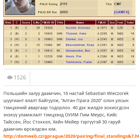
1526
Польшийн залуу даамчин, 16 настай Sebastian Wieczorek
шуугиант ялалт байгуулж, “Алтан Прага 2020” олон улсын
тэмцээний аваргаар тодорлоо. 40 дэх жилдээ зохиогдсон
энэхүү уламжлалт тэмцээнд ОУИМ Пим Меурс, Кийс
Тайссен, Йос Стоккел, Хейн Мейер тэргүүтэй 30 гаруй
даамчин өрсөлдсөн юм.
http://damweb.cz/gprague/2020/pairing/final_standings&7.h