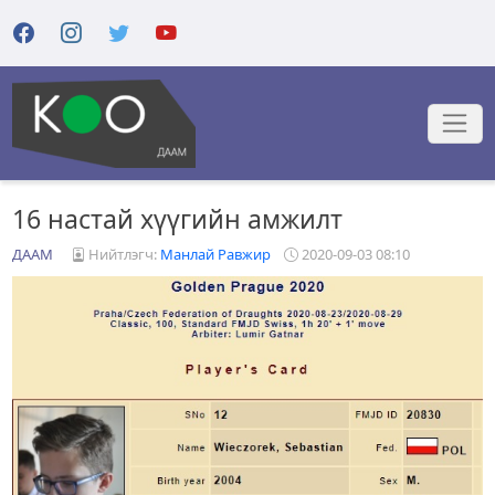
16 настай хүүгийн амжилт
ДААМ
Нийтлэгч:
Манлай Равжир
2020-09-03 08:10