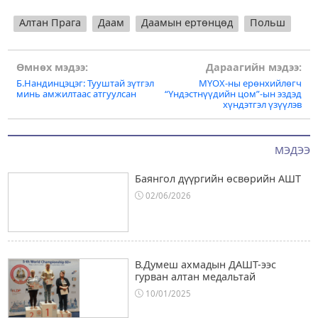
Алтан Прага
Даам
Даамын ертөнцөд
Польш
Post
Өмнөх мэдээ:
Дараагийн мэдээ:
Б.Нандинцэцэг: Тууштай зүтгэл
МҮОХ-ны ерөнхийлөгч
navigation
минь амжилтаас атгуулсан
“Үндэстнүүдийн цом”-ын эздэд
хүндэтгэл үзүүлэв
МЭДЭЭ
Баянгол дүүргийн өсвөрийн АШТ
02/06/2026
В.Думеш ахмадын ДАШТ-ээс
гурван алтан медальтай
10/01/2025