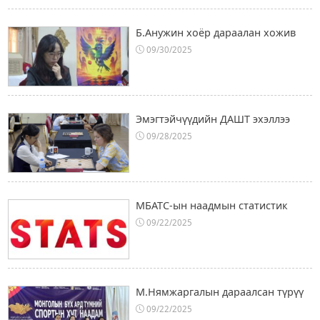
Б.Анужин хоёр дараалан хожив
09/30/2025
Эмэгтэйчүүдийн ДАШТ эхэллээ
09/28/2025
МБАТС-ын наадмын статистик
09/22/2025
М.Нямжаргалын дараалсан түрүү
09/22/2025