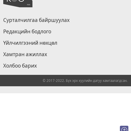
Сурталчилгаа байршуулах
Редакцийн бодлого
Үйлчилгээний нөхцөл
Хамтран ажиллах
Холбоо барих
© 2017-2022. Бүх эрх хуулийн дагуу хамгаалагдсан.