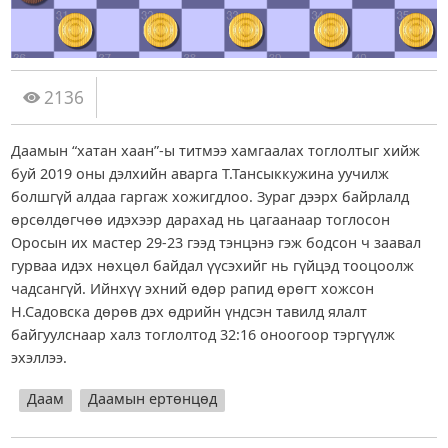
2136
Даамын “хатан хаан”-ы титмээ хамгаалах тоглолтыг хийж
буй 2019 оны дэлхийн аварга Т.Тансыккужина уучилж
болшгүй алдаа гаргаж хожигдлоо. Зураг дээрх байрлалд
өрсөлдөгчөө идэхээр дарахад нь цагаанаар тоглосон
Оросын их мастер 29-23 гээд тэнцэнэ гэж бодсон ч заавал
гурваа идэх нөхцөл байдал үүсэхийг нь гүйцэд тооцоолж
чадсангүй. Ийнхүү эхний өдөр рапид өрөгт хожсон
Н.Садовска дөрөв дэх өдрийн үндсэн тавилд ялалт
байгуулснаар халз тоглолтод 32:16 оноогоор тэргүүлж
эхэллээ.
Даам
Даамын ертөнцөд