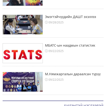
Эмэгтэйчүүдийн ДАШТ эхэллээ
09/28/2025
МБАТС-ын наадмын статистик
09/22/2025
М.Нямжаргалын дараалсан түрүү
09/22/2025
БИДЭНТЭЙ НЭГДЭЭРЭЙ