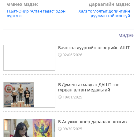
Post
Өмнөх мэдээ:
Дараагийн мэдээ:
П.Бат-Очир “Алтан гадас” одон
Халз тоглолтыг допингийн
navigation
хүртлээ
дуулиан тойрсонгүй
МЭДЭЭ
Баянгол дүүргийн өсвөрийн АШТ
02/06/2026
В.Думеш ахмадын ДАШТ-ээс
гурван алтан медальтай
10/01/2025
Б.Анужин хоёр дараалан хожив
09/30/2025