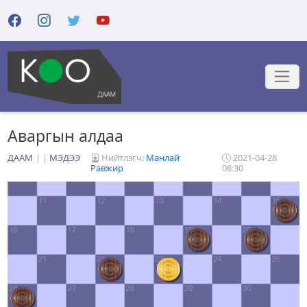
Аваргын алдаа
ДААМ
|
МЭДЭЭ
Нийтлэгч:
Манлай
2021-04-28
Равжир
08:30