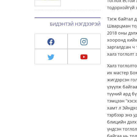
тоглох ёстой 
тодорхойгүй 
Тэгж байтал 
БИДЭНТЭЙ НЭГДЭЭРЭЙ
Шварцман тод
2018 оны дэл
хооронд хийх
заргалдсан ч 
халз тоглолт
Халз тоглолто
их мастер Бом
жигдэрсэн го
үзүүлж байгаа
түүний ард б
тэмцээн “хэс
хамт л Эйндх
тэрбээр энэ 
блицийн дэлх
үндсэн тоглол
байгаа нь то