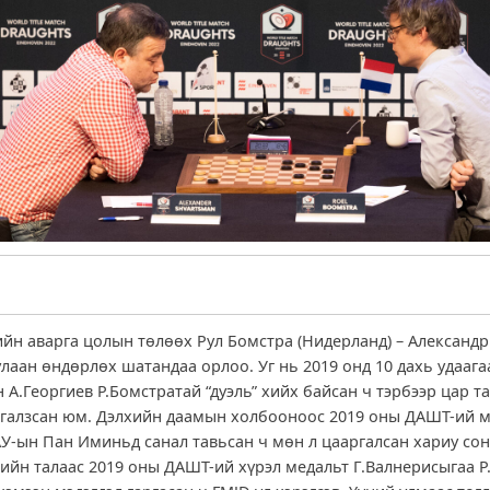
йн аварга цолын төлөөх Рул Бомстра (Нидерланд) – Алексан
улаан өндөрлөх шатандаа орлоо. Уг нь 2019 онд 10 дахь удаага
 А.Георгиев Р.Бомстратай “дуэль” хийх байсан ч тэрбээр цар т
тгалзсан юм. Дэлхийн даамын холбооноос 2019 оны ДАШТ-ий 
У-ын Пан Иминьд санал тавьсан ч мөн л цааргалсан хариу сон
ийн талаас 2019 оны ДАШТ-ий хүрэл медальт Г.Валнерисыгаа Р