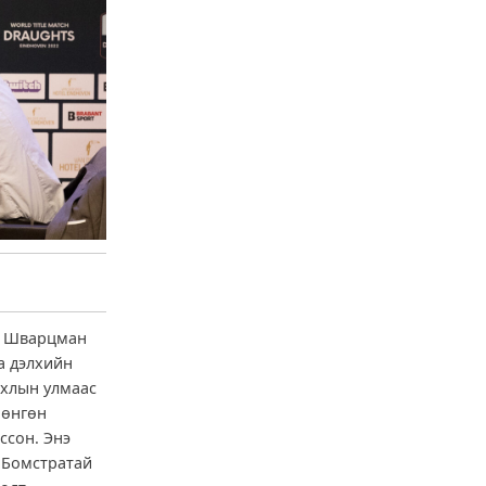
др Шварцман
а дэлхийн
ахлын улмаас
мөнгөн
ссон. Энэ
.Бомстратай