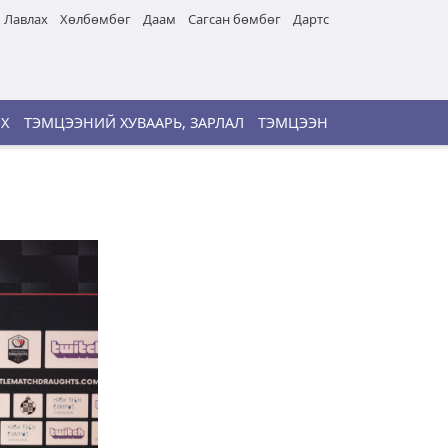
Лавлах
Хөлбөмбөг
Даам
Сагсан бөмбөг
Дартс
ИХ
ТЭМЦЭЭНИЙ ХУВААРЬ, ЗАРЛАЛ
ТЭМЦЭЭН