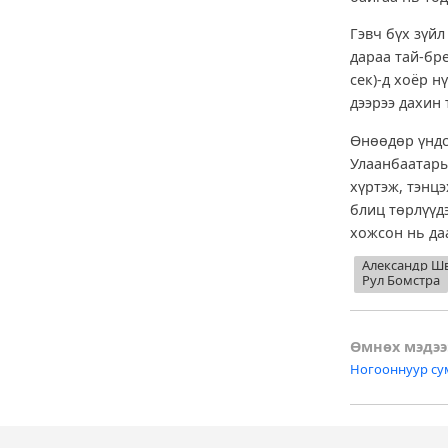
Гэвч бүх зүй
дараа тай-бре
сек)-д хоёр 
дээрээ дахин
Өнөөдөр үндсэ
Улаанбаатары
хүртэж, тэнц
блиц төрлүүд
хожсон нь даа
Александр Ш
Рул Бомстра
Post
Өмнөх мэдээ
Ногооннуур су
naviga