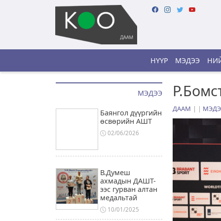
НҮҮР
МЭДЭЭ
НИЙ
Р.Бомс
МЭДЭЭ
ДААМ
|
МЭДЭ
Баянгол дүүргийн
өсвөрийн АШТ
02/06/2026
В.Думеш
ахмадын ДАШТ-
ээс гурван алтан
медальтай
10/01/2025