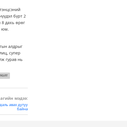
 тэнцсэний
нүүдэл бүрт 2
 8 дахь өрөг
н юм.
ргын алдрыг
лиц, супер
лж гурав нь
глолт
агийн мэдээ:
даль авах дутуу
байна