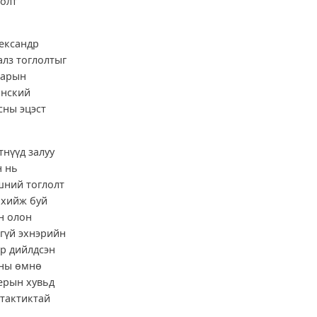
лолт
лександр
алз тоглолтыг
нарын
анский
сны эцэст
тнүүд залуу
н нь
вшний тоглолт
а хийж буй
н олон
чгүй эхнэрийн
ар дийлдсэн
хны өмнө
терын хувьд
 тактиктай