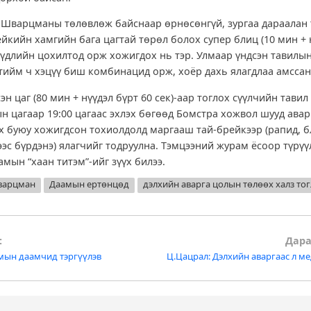
л Шварцманы төлөвлөж байснаар өрнөсөнгүй, зургаа дараалан
йкийн хамгийн бага цагтай төрөл болох супер блиц (10 мин + 
нүүдлийн цохилтод орж хожигдох нь тэр. Улмаар үндсэн тавилын
 тийм ч хэцүү биш комбинацид орж, хоёр дахь ялагдлаа амсса
н цаг (80 мин + нүүдэл бүрт 60 сек)-аар тоглох сүүлчийн тавил
н цагаар 19:00 цагаас эхлэх бөгөөд Бомстра хожвол шууд ава
эх буюу хожигдсон тохиолдолд маргааш тай-брейкээр (рапид, б
ээс бүрдэнэ) ялагчийг тодруулна. Тэмцээний журам ёсоор түрүү
мын “хаан титэм”-ийг зүүх билээ.
варцман
Даамын ертөнцөд
дэлхийн аварга цолын төлөөх халз то
:
Дара
мын даамчид тэргүүлэв
Ц.Цацрал: Дэлхийн аваргаас л ме
tion