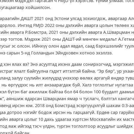
хэмээн мэдэгдэл гаргасан ч FMJD үл хэрэгсэв. Үүний улмаас тог
хугацаагаар хойшилсон.
дараагийн ДАШТ 2021 онд Эстони улсад зохиогдож, аваргаар А
орлоо. Ингээд FMJD 2022 оны дэлхийн аварга цолын төлөөх х
хийн аварга Р.Бомстра, 2021 оны дэлхийн аварга А.Шварцман 
ээр тогтов. Мэдээж 2021 оны ДАШТ-ий мөнгөн медальт А.Гетм
тусыг эс олсон. Ийнхүү олон адал явдал, саад бэрхшээлийг туул
 энэ сарын 5-нд Голландын Эйндховен хотноо эхэллээ.
д хэн ялах вэ? Энэ асуултад ихэнх даам сонирхогчид, мэргэжил
страг ялалт байгуулна гэдэгт итгэлтэй байна. “Эр бяр”, ур ухаа
лланд залуу сүүлийн жилүүдэд үнэхээр өөлөх аргагүй өндөр тү
 нь өргүүдээс нь илт анзаарагдаж буй. Халз тоглолтыг нутагта
үхэл бүтэн баг ажиллаж байгаа бол 64 болон 100 буудалт даамы
эж”, аяншиж ядарсан Шварцман ямар ч туслагч, бэлтгэл хангаг
овенд ирсэн юм. 2018 онд Бомстрад эсэргүүцэлгүй шахам 0:3-а
удаа дотроо нэгийг бодож ирсэн нь гарцаагүй. Ердөө сар гаруй
ийн аварга цолыг 10 дахь удаагаа хүртсэн Москвагийн их мас
тод яаж ийгээд тэсч үлдэн, түргэн тоглолтоор асуудлыг шийдэх
дорхой байсан.