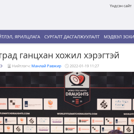
Үндсэн сайт
ТЛЭЛ, ЯРИЛЦЛАГА
СУРГАЛТ ДАСГАЛЖУУЛАЛТ
МЭДВЭЛ ЗОХ
трад ганцхан хожил хэрэгтэй
Э
Нийтлэгч:
Манлай Равжир
2022-01-19 11:27