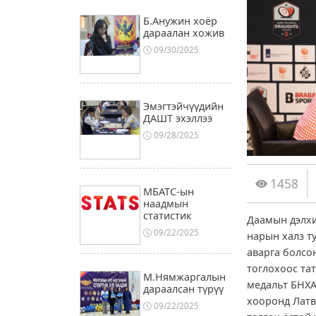
Б.Анужин хоёр
дараалан хожив
09/30/2025
Эмэгтэйчүүдийн
ДАШТ эхэллээ
09/28/2025
1458
МБАТС-ын
наадмын
статистик
Даамын дэлхи
09/22/2025
нарын халз т
аварга болсон
тоглохоос та
М.Нямжаргалын
медальт БНХА
дараалсан түрүү
хооронд Латв
09/22/2025