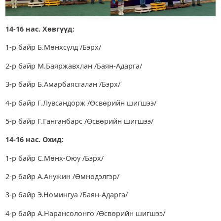
14-16 нас. Хөвгүүд:
1-р байр Б.Мөнхсүлд /Бэрх/
2-р байр М.Баяржавхлан /Баян-Адарга/
3-р байр Б.Амарбаясгалан /Бэрх/
4-р байр Г.Лувсандорж /Өсвөрийн шигшээ/
5-р байр Г.Ганганбарс /Өсвөрийн шигшээ/
14-16 нас. Охид:
1-р байр С.Мөнх-Оюу /Бэрх/
2-р байр А.Анужин /Өмнөдэлгэр/
3-р байр Э.Номингуа /Баян-Адарга/
4-р байр А.Нарансолонго /Өсвөрийн шигшээ/