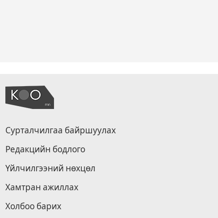
Сурталчилгаа байршуулах
Редакцийн бодлого
Үйлчилгээний нөхцөл
Хамтран ажиллах
Холбоо барих