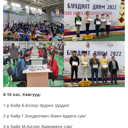
8-10 нас. Хөвгүүд:
1-р байр Б.Болор-Эрдэнэ /Дадал/
2-р байр Г.Энхдөлгөөн /Баян-Адарга сум/
3-р байр М.Хүслэн /Баянмөнх сум/