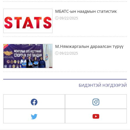
МБАТС-ын наадмын статистик
09/22/2025
М.Нямжаргалын дараалсан түрүү
09/22/2025
БИДЭНТЭЙ НЭГДЭЭРЭЙ