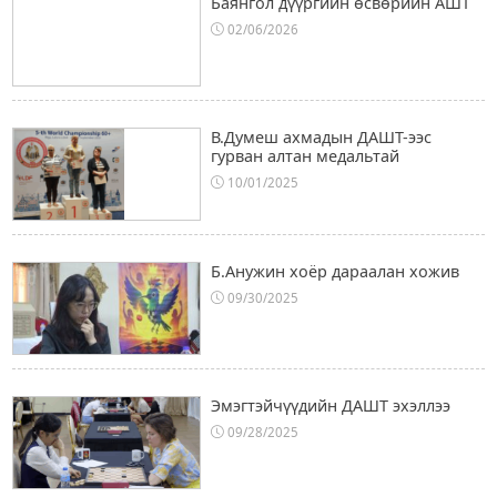
Баянгол дүүргийн өсвөрийн АШТ
02/06/2026
В.Думеш ахмадын ДАШТ-ээс
гурван алтан медальтай
10/01/2025
Б.Анужин хоёр дараалан хожив
09/30/2025
Эмэгтэйчүүдийн ДАШТ эхэллээ
09/28/2025