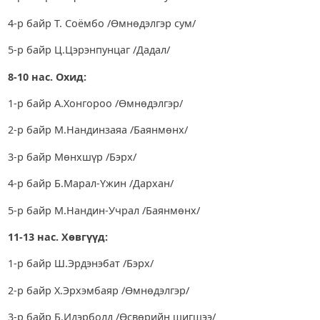
4-р байр Т. Соёмбо /Өмнөдэлгэр сум/
5-р байр Ц.Цэрэнпунцаг /Дадал/
8-10 нас. Охид:
1-р байр А.Хонгороо /Өмнөдэлгэр/
2-р байр М.Нандинзаяа /Баянмөнх/
3-р байр Мөнхшүр /Бэрх/
4-р байр Б.Марал-Үжин /Дархан/
5-р байр М.Нандин-Учрал /Баянмөнх/
11-13 нас. Хөвгүүд:
1-р байр Ш.Эрдэнэбат /Бэрх/
2-р байр Х.Эрхэмбаяр /Өмнөдэлгэр/
3-р байр Б.Идэрболд /Өсвөрийн шигшээ/