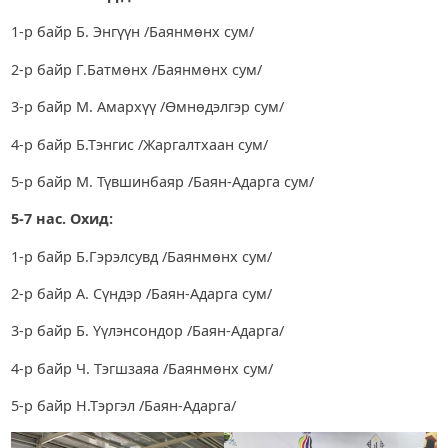
1-р байр Б. Энгүүн /Баянмөнх сум/
2-р байр Г.Батмөнх /Баянмөнх сум/
3-р байр М. Амархүү /Өмнөдэлгэр сум/
4-р байр Б.Тэнгис /Жаргалтхаан сум/
5-р байр М. Түвшинбаяр /Баян-Адарга сум/
5-7
нас. Охид:
1-р байр Б.Гэрэлсувд /Баянмөнх сум/
2-р байр А. Сүндэр /Баян-Адарга сум/
3-р байр Б. Үүлэнсондор /Баян-Адарга/
4-р байр Ч. Тэгшзаяа /Баянмөнх сум/
5-р байр Н.Тэргэл /Баян-Адарга/