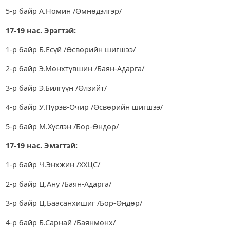
5-р байр А.Номин /Өмнөдэлгэр/
17-19 нас. Эрэгтэй:
1-р байр Б.Есүй /Өсвөрийн шигшээ/
2-р байр Э.Мөнхтүвшин /Баян-Адарга/
3-р байр Э.Билгүүн /Өлзийт/
4-р байр У.Пүрэв-Очир /Өсвөрийн шигшээ/
5-р байр М.Хүслэн /Бор-Өндөр/
17-19 нас. Эмэгтэй:
1-р байр Ч.Энхжин /ХХЦС/
2-р байр Ц.Ану /Баян-Адарга/
3-р байр Ц.Баасанхишиг /Бор-Өндөр/
4-р байр Б.Сарнай /Баянмөнх/