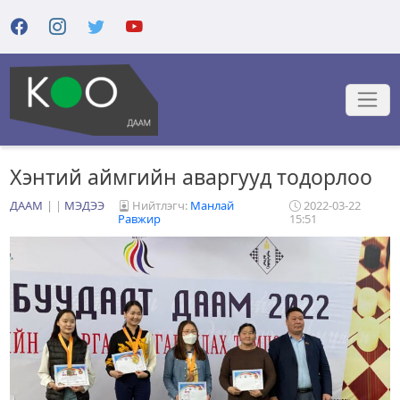
Хэнтий аймгийн аваргууд тодорлоо
ДААМ
|
МЭДЭЭ
Нийтлэгч:
Манлай
2022-03-22
Равжир
15:51