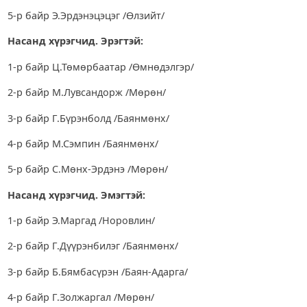
5-р байр Э.Эрдэнэцэцэг /Өлзийт/
Насанд хүрэгчид. Эрэгтэй:
1-р байр Ц.Төмөрбаатар /Өмнөдэлгэр/
2-р байр М.Лувсандорж /Мөрөн/
3-р байр Г.Бүрэнболд /Баянмөнх/
4-р байр М.Сэмпин /Баянмөнх/
5-р байр С.Мөнх-Эрдэнэ /Мөрөн/
Насанд хүрэгчид. Эмэгтэй:
1-р байр Э.Маргад /Норовлин/
2-р байр Г.Дүүрэнбилэг /Баянмөнх/
3-р байр Б.Бямбасүрэн /Баян-Адарга/
4-р байр Г.Золжаргал /Мөрөн/