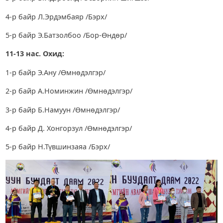
4-р байр Л.Эрдэмбаяр /Бэрх/
5-р байр Э.Батзолбоо /Бор-Өндөр/
11-13 нас. Охид:
1-р байр Э.Ану /Өмнөдэлгэр/
2-р байр А.Номинжин /Өмнөдэлгэр/
3-р байр Б.Намуун /Өмнөдэлгэр/
4-р байр Д. Хонгорзул /Өмнөдэлгэр/
5-р байр Н.Түвшинзаяа /Бэрх/