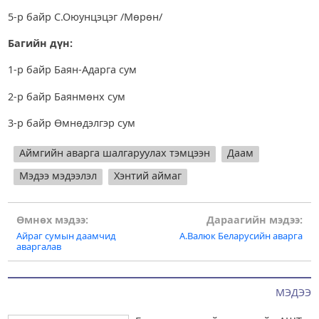
5-р байр С.Оюунцэцэг /Мөрөн/
Багийн дүн:
1-р байр Баян-Адарга сум
2-р байр Баянмөнх сум
3-р байр Өмнөдэлгэр сум
Аймгийн аварга шалгаруулах тэмцээн
Даам
Мэдээ мэдээлэл
Хэнтий аймаг
Post
Өмнөх мэдээ:
Дараагийн мэдээ:
Айраг сумын даамчид
А.Валюк Беларусийн аварга
navigation
аваргалав
МЭДЭЭ