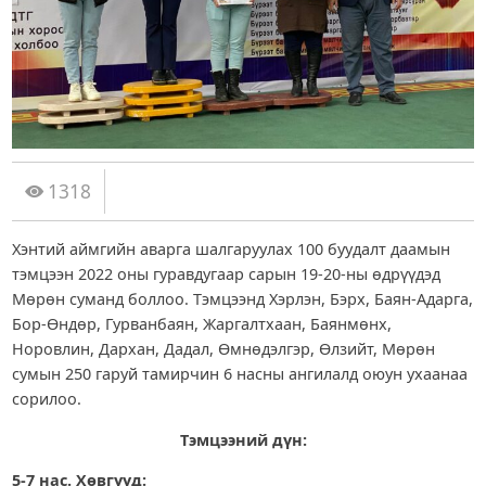
1318
Хэнтий аймгийн аварга шалгаруулах 100 буудалт даамын
тэмцээн 2022 оны гуравдугаар сарын 19-20-ны өдрүүдэд
Мөрөн суманд боллоо. Тэмцээнд Хэрлэн, Бэрх, Баян-Адарга,
Бор-Өндөр, Гурванбаян, Жаргалтхаан, Баянмөнх,
Норовлин, Дархан, Дадал, Өмнөдэлгэр, Өлзийт, Мөрөн
сумын 250 гаруй тамирчин 6 насны ангилалд оюун ухаанаа
сорилоо.
Тэмцээний дүн:
5-7 нас. Хөвгүүд: