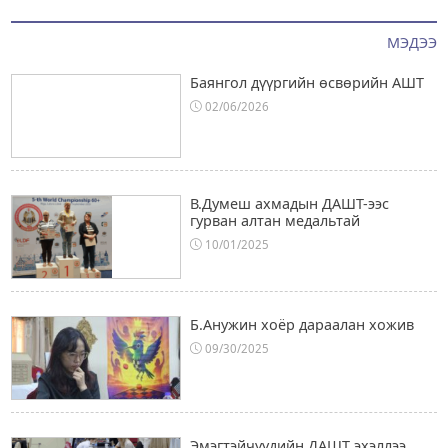
МЭДЭЭ
Баянгол дүүргийн өсвөрийн АШТ
02/06/2026
В.Думеш ахмадын ДАШТ-ээс
гурван алтан медальтай
10/01/2025
Б.Анужин хоёр дараалан хожив
09/30/2025
Эмэгтэйчүүдийн ДАШТ эхэллээ