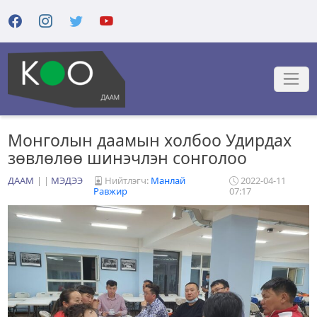
Монголын даамын холбоо Удирдах
зөвлөлөө шинэчлэн сонголоо
ДААМ
|
МЭДЭЭ
Нийтлэгч:
Манлай
2022-04-11
Равжир
07:17