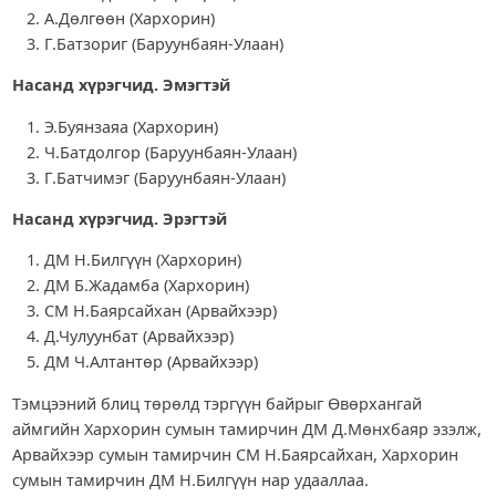
А.Дөлгөөн (Хархорин)
Г.Батзориг (Баруунбаян-Улаан)
Насанд хүрэгчид. Эмэгтэй
Э.Буянзаяа (Хархорин)
Ч.Батдолгор (Баруунбаян-Улаан)
Г.Батчимэг (Баруунбаян-Улаан)
Насанд хүрэгчид. Эрэгтэй
ДМ Н.Билгүүн (Хархорин)
ДМ Б.Жадамба (Хархорин)
СМ Н.Баярсайхан (Арвайхээр)
Д.Чулуунбат (Арвайхээр)
ДМ Ч.Алтантөр (Арвайхээр)
Тэмцээний блиц төрөлд тэргүүн байрыг Өвөрхангай
аймгийн Хархорин сумын тамирчин ДМ Д.Мөнхбаяр эзэлж,
Арвайхээр сумын тамирчин СМ Н.Баярсайхан, Хархорин
сумын тамирчин ДМ Н.Билгүүн нар удааллаа.