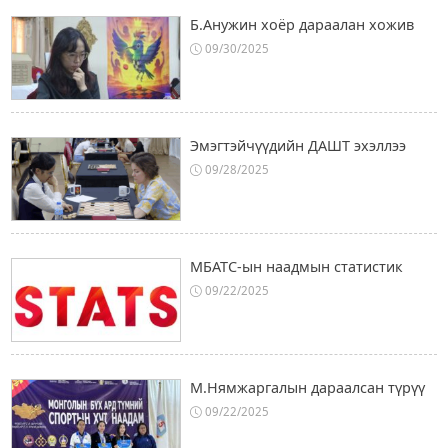
Б.Анужин хоёр дараалан хожив
09/30/2025
Эмэгтэйчүүдийн ДАШТ эхэллээ
09/28/2025
МБАТС-ын наадмын статистик
09/22/2025
М.Нямжаргалын дараалсан түрүү
09/22/2025