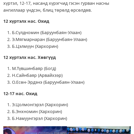
хүртэл, 12-17, насанд хүрэгчид гэсэн гурван насны
ангиллаар үндсэн, блиц төрөлд өрсөлдөв.
12 хүртэлх нас. Охид
Б.Сүлдномин (Баруунбаян-Улаан)
Э.Мягмарнаран (Баруунбаян-Улаан)
Б.Цэлмүүн (Хархорин)
12 хүртэлх нас. Хөвгүүд
М.Түвшинбаяр (Богд)
Н.Сайнбаяр (Арвайхээр)
О.Есөн-Эрдэнэ (Баруунбаян-Улаан)
12-17 нас. Охид
Э.Цолмонгэрэл (Хархорин)
Б.Энхномин (Хархорин)
Б.Намуунгэрэл (Хархорин)