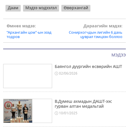
Даам
Мэдээ мэдээлэл
Өвөрхангай
Post
Өмнөх мэдээ:
Дараагийн мэдээ:
“Архангайн цом”-ын эзэд
Сонирхогчдын лигийн 6 дахь
navigation
тодров
цуврал тэмцээн боллоо
МЭДЭЭ
Баянгол дүүргийн өсвөрийн АШТ
02/06/2026
В.Думеш ахмадын ДАШТ-ээс
гурван алтан медальтай
10/01/2025