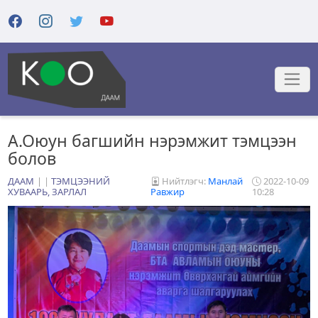
А.Оюун багшийн нэрэмжит тэмцээн
болов
ДААМ
|
ТЭМЦЭЭНИЙ
Нийтлэгч:
Манлай
2022-10-09
ХУВААРЬ, ЗАРЛАЛ
Равжир
10:28