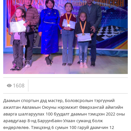
1608
Даамын спортын дэд мастер, Боловсролын тэргүүний
ажилтан Авламын Оюуны нэрэмжит Өвөрхангай аймгийн
аварга шалгаруулах 100 буудалт даамын тэмцээн 2022 оны
аравдугаар 8-нд Баруунбаян-Улаан суманд болж
өндөрлөлөө. Тэмцээнд 6 сумын 100 гаруй даамчин 12