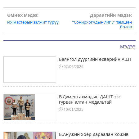
Post
Өмнөх мэдээ:
Дараагийн мэдээ:
Их мастерын ээлжит түрүү
“Сонирхогчдын лиг 7” тэмцээн
navigation
болов
МЭДЭЭ
Баянгол дүүргийн өсвөрийн АШТ
02/06/2026
В.Думеш ахмадын ДАШТ-ээс
гурван алтан медальтай
10/01/2025
Б.Анужин хоёр дараалан хожив