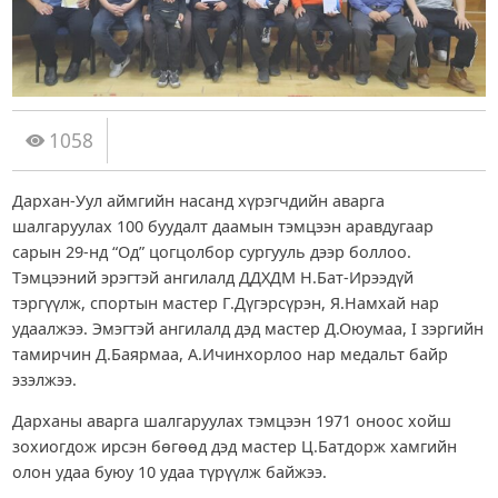
1058
Дархан-Уул аймгийн насанд хүрэгчдийн аварга
шалгаруулах 100 буудалт даамын тэмцээн аравдугаар
сарын 29-нд “Од” цогцолбор сургууль дээр боллоо.
Тэмцээний эрэгтэй ангилалд ДДХДМ Н.Бат-Ирээдүй
тэргүүлж, спортын мастер Г.Дүгэрсүрэн, Я.Намхай нар
удаалжээ. Эмэгтэй ангилалд дэд мастер Д.Оюумаа, I зэргийн
тамирчин Д.Баярмаа, А.Ичинхорлоо нар медальт байр
эзэлжээ.
Дарханы аварга шалгаруулах тэмцээн 1971 оноос хойш
зохиогдож ирсэн бөгөөд дэд мастер Ц.Батдорж хамгийн
олон удаа буюу 10 удаа түрүүлж байжээ.