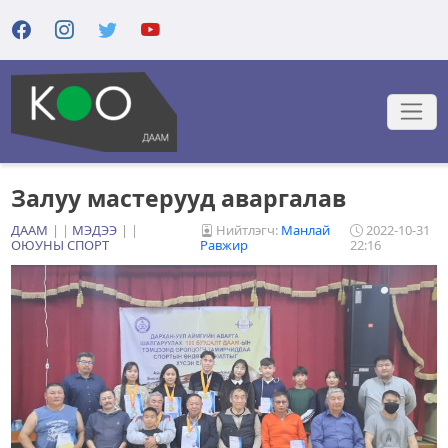
Залуу мастерууд аваргалав
ДААМ
|
МЭДЭЭ
|
Нийтлэгч:
Манлай
2022-10-31
ОЮУНЫ СПОРТ
Равжир
22:16