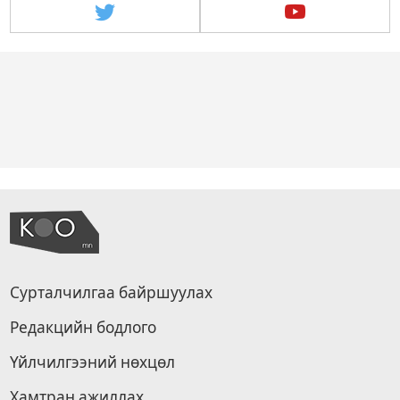
Сурталчилгаа байршуулах
Редакцийн бодлого
Үйлчилгээний нөхцөл
Хамтран ажиллах