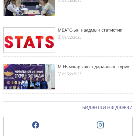
09/28/2025
МБАТС-ын наадмын статистик
09/22/2025
М.Нямжаргалын дараалсан түрүү
09/22/2025
БИДЭНТЭЙ НЭГДЭЭРЭЙ