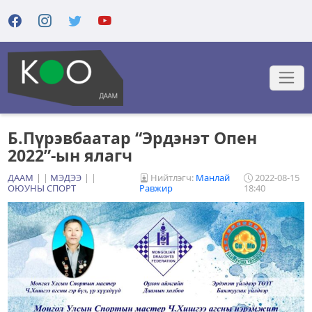
Б.Пүрэвбаатар “Эрдэнэт Опен
2022”-ын ялагч
ДААМ
|
МЭДЭЭ
|
Нийтлэгч:
Манлай
2022-08-15
ОЮУНЫ СПОРТ
Равжир
18:40