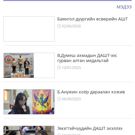
МЭДЭЭ
Баянгол дүүргийн өсвөрийн АШТ
02/06/2026
В.Думеш ахмадын ДАШТ-ээс
гурван алтан медальтай
10/01/2025
Б.Анужин хоёр дараалан хожив
09/30/2025
Эмэгтэйчүүдийн ДАШТ эхэллээ