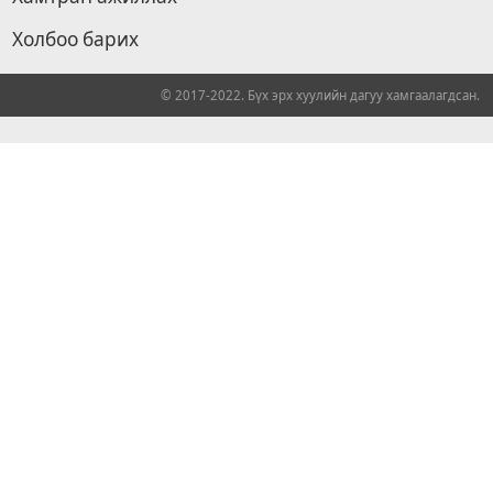
Холбоо барих
© 2017-2022. Бүх эрх хуулийн дагуу хамгаалагдсан.