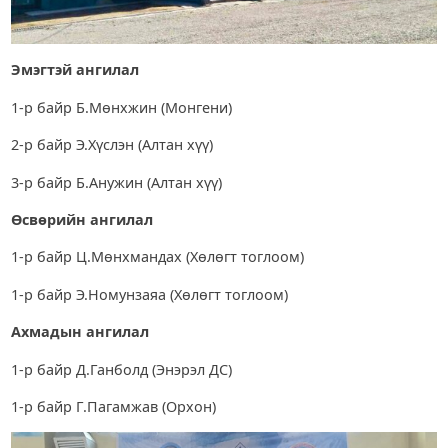
Эмэгтэй
ангилал
1-р байр Б.Мөнхжин (Монгени)
2-р байр Э.Хүслэн (Алтан хүү)
3-р байр Б.Анужин (Алтан хүү)
Өсвөрийн ангилал
1-р байр Ц.Мөнхмандах (Хөлөгт тоглоом)
1-р байр Э.Номунзаяа (Хөлөгт тоглоом)
Ахмадын
ангилал
1-р байр Д.Ганболд (Энэрэл ДС)
1-р байр Г.Пагамжав (Орхон)