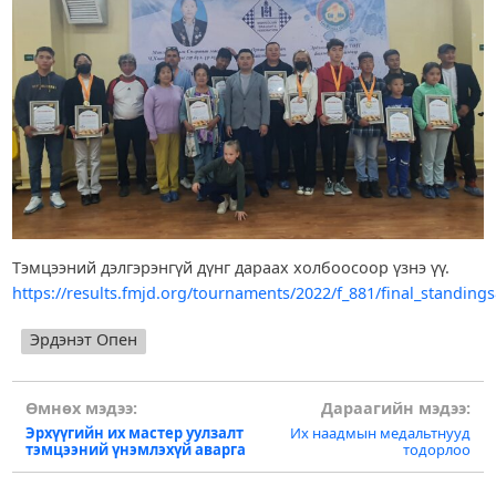
Тэмцээний дэлгэрэнгүй дүнг дараах холбоосоор үзнэ үү.
https://results.fmjd.org/tournaments/2022/f_881/final_standing
Эрдэнэт Опен
Post
Өмнөх мэдээ:
Дараагийн мэдээ:
Эрхүүгийн их мастер уулзалт
Их наадмын медальтнууд
navigation
тэмцээний үнэмлэхүй аварга
тодорлоо