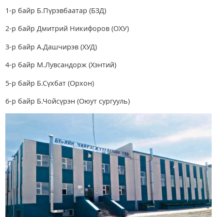
1-р байр Б.Пүрэвбаатар (БЗД)
2-р байр Дмитрий Никифоров (ОХУ)
3-р байр А.Дашчирэв (ХУД)
4-р байр М.Лувсандорж (Хэнтий)
5-р байр Б.Сүхбат (Орхон)
6-р байр Б.Чойсүрэн (Оюут сургууль)