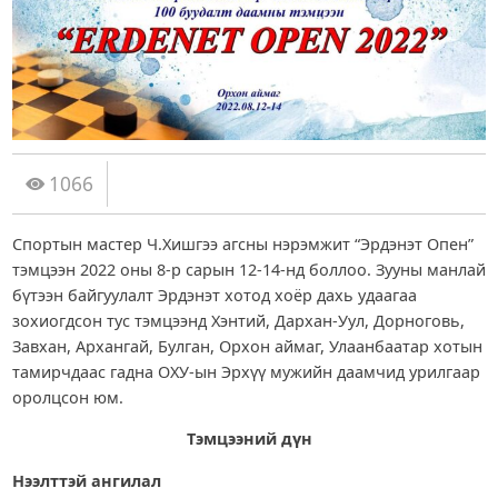
1066
Спортын мастер Ч.Хишгээ агсны нэрэмжит “Эрдэнэт Опен”
тэмцээн 2022 оны 8-р сарын 12-14-нд боллоо. Зууны манлай
бүтээн байгуулалт Эрдэнэт хотод хоёр дахь удаагаа
зохиогдсон тус тэмцээнд Хэнтий, Дархан-Уул, Дорноговь,
Завхан, Архангай, Булган, Орхон аймаг, Улаанбаатар хотын
тамирчдаас гадна ОХУ-ын Эрхүү мужийн даамчид урилгаар
оролцсон юм.
Тэмцээний дүн
Нээлттэй
ангилал