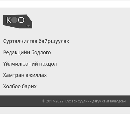
Сурталчилгаа байршуулах
Редакцийн бодлого
Үйлчилгээний нөхцөл
Хамтран ажиллах
Холбоо барих
© 2017-2022. Бүх эрх хуулийн дагуу хамгаалагдсан.