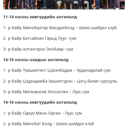
11-14 насны хөвгүүдийн ангилалд
1- р байр Мөнхбаатар Мандахболд – Шинэ шийдэл клуб
2- р байр Батсайхан Гарьд Луус -сум
3- р байр Алтангэрэл Энхбаяр- сум
14-16 насны охидын ангилалд
1- р байр Түвшинтөгс Цэрэнбадам – Эрдэнэдалай сум
2- р байр Цэдэндамба Хишигсүрэн – Цэгц билиг сургууль
3- р байр Мягмаржав Энххүслэн – Луус сум
14-16 насны хөвгүүдийн ангилалд
1- р байр Одхүү Мөнх-Оргил – Луус сум
2- р байр Мөнхбат Болд – Шинэ шийдэл клуб