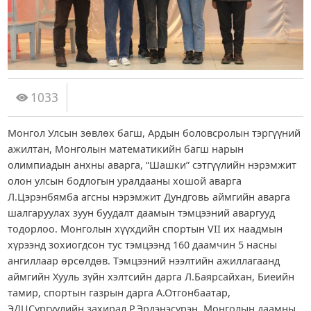
1033
Монгол Улсын зөвлөх багш, Ардын боловсролын тэргүүний
ажилтан, Монголын математикийн багш нарын
олимпиадын анхны аварга, “Шашки” сэтгүүлийн нэрэмжит
олон улсын бодлогын уралдааны хошой аварга
Л.Цэрэнбямба агсны нэрэмжит Дундговь аймгийн аварга
шалгаруулах зуун буудалт даамын тэмцээний аваргууд
тодорлоо. Монголын хүүхдийн спортын VII их наадмын
хүрээнд зохиогдсон тус тэмцээнд 160 даамчин 5 насны
ангиллаар өрсөлдөв. Тэмцээний нээлтийн ажиллагаанд
аймгийн Хууль зүйн хэлтсийн дарга Л.Баярсайхан, Биеийн
тамир, спортын газрын дарга А.Отгонбаатар,
ЭДЦСургуулийн захирал Р.Эрдэнэсүрэн, Монголын даамны