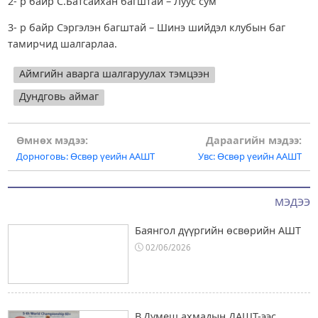
2- р байр С.Батсайхан багштай – Луус сум
3- р байр Сэргэлэн багштай – Шинэ шийдэл клубын баг
тамирчид шалгарлаа.
Аймгийн аварга шалгаруулах тэмцээн
Дундговь аймаг
Post
Өмнөх мэдээ:
Дараагийн мэдээ:
Дорноговь: Өсвөр үеийн ААШТ
Увс: Өсвөр үеийн ААШТ
navigation
МЭДЭЭ
Баянгол дүүргийн өсвөрийн АШТ
02/06/2026
В.Думеш ахмадын ДАШТ-ээс