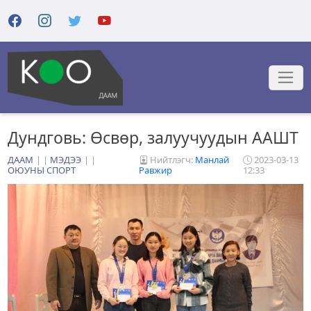
Дундговь: Өсвөр, залуучуудын ААШТ
ДААМ
|
МЭДЭЭ
|
Нийтлэгч:
Манлай
2023-03-13
ОЮУНЫ СПОРТ
Равжир
12:33