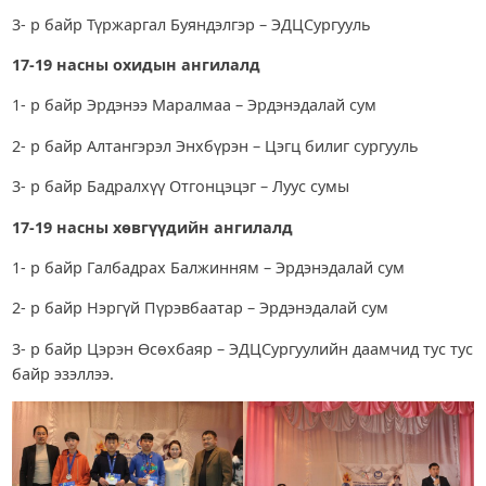
3- р байр Түржаргал Буяндэлгэр – ЭДЦСургууль
17-19 насны охидын ангилалд
1- р байр Эрдэнээ Маралмаа – Эрдэнэдалай сум
2- р байр Алтангэрэл Энхбүрэн – Цэгц билиг сургууль
3- р байр Бадралхүү Отгонцэцэг – Луус сумы
17-19 насны хөвгүүдийн ангилалд
1- р байр Галбадрах Балжинням – Эрдэнэдалай сум
2- р байр Нэргүй Пүрэвбаатар – Эрдэнэдалай сум
3- р байр Цэрэн Өсөхбаяр – ЭДЦСургуулийн даамчид тус тус
байр эзэллээ.