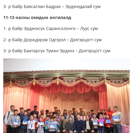
3- р байр Баясаглан Бадрах – Эрдэнэдалай сум
11-13 насны охидын ангилалд
1- р байр Эрдэнэсүх Сарансолонго – Луус сум
2- р байр Дорждэрэм Одгэрэл – Дэлгэрцогт сум
3- р байр Баатарсүх Түмэн-Эрдэнэ – Дэлгэрцогт сум