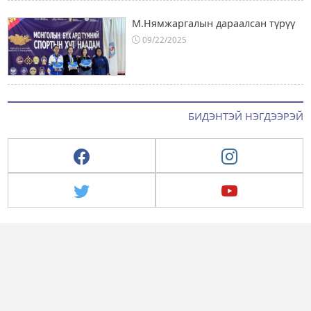
М.Нямжаргалын дараалсан түрүү
09/22/2025
БИДЭНТЭЙ НЭГДЭЭРЭЙ