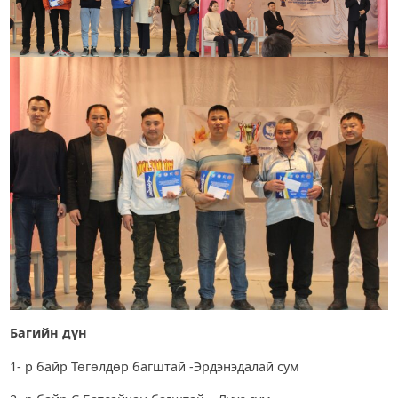
Багийн дүн
1- р байр Төгөлдөр багштай -Эрдэнэдалай сум