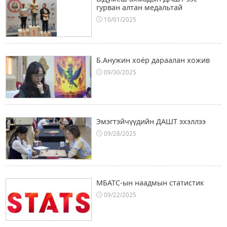
гурван алтан медальтай
10/01/2025
Б.Анужин хоёр дараалан хожив
09/30/2025
Эмэгтэйчүүдийн ДАШТ эхэллээ
09/28/2025
МБАТС-ын наадмын статистик
09/22/2025