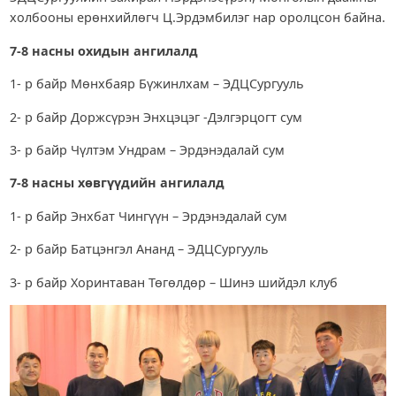
холбооны ерөнхийлөгч Ц.Эрдэмбилэг нар оролцсон байна.
7-8 насны охидын ангилалд
1- р байр Мөнхбаяр Бүжинлхам – ЭДЦСургууль
2- р байр Доржсүрэн Энхцэцэг -Дэлгэрцогт сум
3- р байр Чүлтэм Ундрам – Эрдэнэдалай сум
7-8 насны хөвгүүдийн ангилалд
1- р байр Энхбат Чингүүн – Эрдэнэдалай сум
2- р байр Батцэнгэл Ананд – ЭДЦСургууль
3- р байр Хоринтаван Төгөлдөр – Шинэ шийдэл клуб