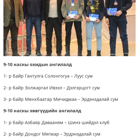
9-10 насны охидын ангилалд
1- р байр Гантулга Солонгогуа – Луус сум
2- р байр Золжаргал Ивээл – Дэлгэрцогт сум
3- р байр Мөнхбаатар Мичидмаа – Эрдэнэдалай сум
9-10 насны хөвгүүдийн ангилалд
1- р байр Азбаяр Давааням – Шинэ шийдэл клуб
2- р байр Дондог Мягмар – Эрдэнэдалай сум