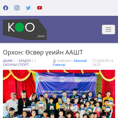
Орхон: Өсвөр үеийн ААШТ
ДААМ
|
МЭДЭЭ
|
Нийтлэгч:
Манлай
2023-03-12
ОЮУНЫ СПОРТ
Равжир
14:23