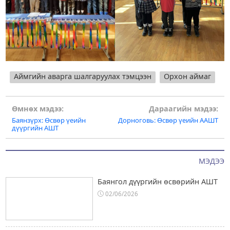
Аймгийн аварга шалгаруулах тэмцээн
Орхон аймаг
Post
Өмнөх мэдээ:
Дараагийн мэдээ:
Баянзүрх: Өсвөр үеийн
Дорноговь: Өсвөр үеийн ААШТ
navigation
дүүргийн АШТ
МЭДЭЭ
Баянгол дүүргийн өсвөрийн АШТ
02/06/2026