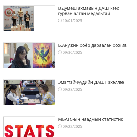
В.Думеш ахмадын ДАШТ-ээс
гурван алтан медальтай
10/01/2025
Б.Анужин хоёр дараалан хожив
09/30/2025
Эмэгтэйчүүдийн ДАШТ эхэллээ
09/28/2025
МБАТС-ын наадмын статистик
09/22/2025