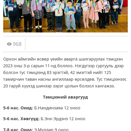
968
Орхон аймгийн өсвөр үеийн аварга шалгаруулах тэмцээн
2023 оны 3-р сарын 11-нд боллоо. Нэгдүгээр сургууль дээр
болсон тус тэмцээнд 83 эрэгтэй, 42 эмэгтэй нийт 125
тамирчин таван насны ангиллаар өрсөлдөв. Тус тэмцээнээс
20 гаруй хүүхэд шинээр зэрэг цолын болзол хангажээ.
Тэмцээний аваргууд
5-6 нас. Охид:
Б.Нандинзаяа 12 оноо
5-6 нас. Хөвгүүд:
Б.Энх-Эрдэнэ 12 оноо
7-8 нас. Охид:
Э.Мулдир 9 оноо