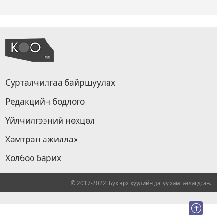
Сурталчилгаа байршуулах
Редакцийн бодлого
Үйлчилгээний нөхцөл
Хамтран ажиллах
Холбоо барих
© 2017-2022. Бүх эрх хуулийн дагуу хамгаалагдсан.