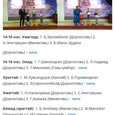
14-16 нас. Хөвгүүд:
1. Б.Эрхэмбилэг (Дорноговь) 2.
Н.Энхтүвшин (Өмнөговь) 3. Б.Мөнх-Эрдэнэ
(Дорноговь) –
линк
14-16 нас. Охид:
1. Г.Шинэсаран (Дорноговь) 2. Л.Надмид
(Дорноговь) 3. Т.Мөнхжин (Говьсүмбэр) –
линк
Эрэгтэй:
1. М.Лувсандорж (Хэнтий) 2. Б.Пүрэвжаргал
(Дорноговь) 3. Э.Соронзонболд (Дорноговь) –
линк
Эмэгтэй:
1. Н.Налжормаа (Дорноговь) 2. С.Энхтүвшин
(Дорноговь) 3. Г.Алимаа (Өмнөговь) –
линк
Ахмад (эрэгтэй):
1. Б.Энхбаяр (Өмнөговь) 2. Ж.Мөнхбат
(Дорноговь) 3. М.Сэмпин (Хэнтий) –
линк