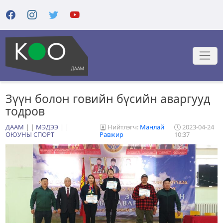
Зүүн болон говийн бүсийн аваргууд
тодров
ДААМ
|
МЭДЭЭ
|
Нийтлэгч:
Манлай
2023-04-24
ОЮУНЫ СПОРТ
Равжир
10:37