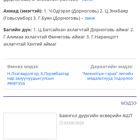
Ахмад (эмэгтэй):
1. Ч.Одгэрэл (Дорноговь) 2. Ц.Энхбаяр
(Говьсүмбэр) 3. Г.Буян (Дорноговь) –
линк
Багийн дүн:
1. Ц.Батсайхан ахлагчтай Дорноговь аймаг 2.
Г.Алимаа ахлагчтай Өмнөговь аймаг 3. Г.Наранцогт
ахлагчтай Хэнтий аймаг
Post
Өмнөх мэдээ:
Дараагийн мэдээ:
Н.Лхагвадолгор, Б.Пүрэвбаатар
“Амжилтын гараа” лигийн
navigation
нар залуучуудын улсын
медальтнууд тодорлоо
аваргууд
МЭДЭЭ
Баянгол дүүргийн өсвөрийн АШТ
02/06/2026