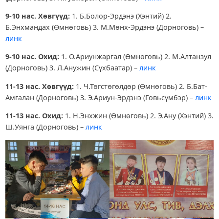
9-10 нас. Хөвгүүд:
1. Б.Болор-Эрдэнэ (Хэнтий) 2.
Б.Энхмандах (Өмнөговь) 3. М.Мөнх-Эрдэнэ (Дорноговь) –
линк
9-10 нас. Охид:
1. О.Ариунжаргал (Өмнөговь) 2. М.Алтанзул
(Дорноговь) 3. Л.Анужин (Сүхбаатар) –
линк
11-13 нас. Хөвгүүд:
1. Ч.Төгстөгөлдөр (Өмнөговь) 2. Б.Бат-
Амгалан (Дорноговь) 3. Э.Ариун-Эрдэнэ (Говьсүмбэр) –
линк
11-13 нас. Охид:
1. Н.Энхжин (Өмнөговь) 2. Э.Ану (Хэнтий) 3.
Ш.Уянга (Дорноговь) –
линк