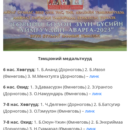
Тэмцээний медальтнууд
6 нас. Хөвгүүд:
1. Б.Ананд (Дорноговь) 2. Б.Ивээл
(Өмнөговь) 3. М.Мөнхтулга (Дорноговь) –
линк
6 нас. Охид:
1. Э.Даваасүрэн (Өмнөговь) 2. Э.Урангоо
(Дорноговь) 3. О.Намуундарь (Өмнөговь) –
линк
7-8 нас. Хөвгүүд:
1. Ч.Дөлгөөн (Дорноговь) 2. Б.Батсугир
(Дорноговь) 3. О.Тэмүүлэн (Өмнөговь) –
линк
7-8 нас. Охид:
1. Б.Оюун-Үжин (Өмнөговь) 2. Б.Энхриймаа
(Дорноговь) 3. Н.Гуамарал (Өмнөговь) –
линк