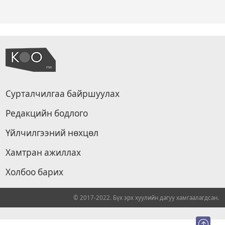
Сурталчилгаа байршуулах
Редакцийн бодлого
Үйлчилгээний нөхцөл
Хамтран ажиллах
Холбоо барих
© 2017-2022. Бүх эрх хуулийн дагуу хамгаалагдсан.