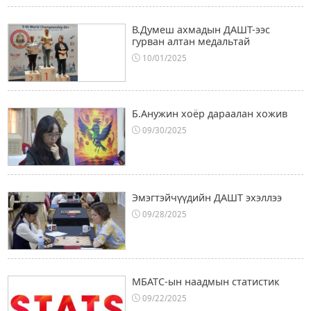
В.Думеш ахмадын ДАШТ-ээс
гурван алтан медальтай
10/01/2025
Б.Анужин хоёр дараалан хожив
09/30/2025
Эмэгтэйчүүдийн ДАШТ эхэллээ
09/28/2025
МБАТС-ын наадмын статистик
09/22/2025