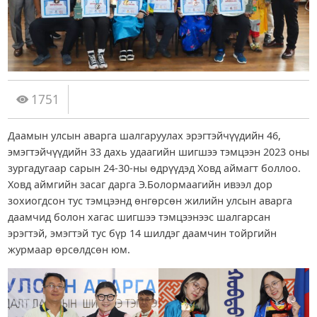
1751
Даамын улсын аварга шалгаруулах эрэгтэйчүүдийн 46,
эмэгтэйчүүдийн 33 дахь удаагийн шигшээ тэмцээн 2023 оны
зургадугаар сарын 24-30-ны өдрүүдэд Ховд аймагт боллоо.
Ховд аймгийн засаг дарга Э.Болормаагийн ивээл дор
зохиогдсон тус тэмцээнд өнгөрсөн жилийн улсын аварга
даамчид болон хагас шигшээ тэмцээнээс шалгарсан
эрэгтэй, эмэгтэй тус бүр 14 шилдэг даамчин тойргийн
журмаар өрсөлдсөн юм.