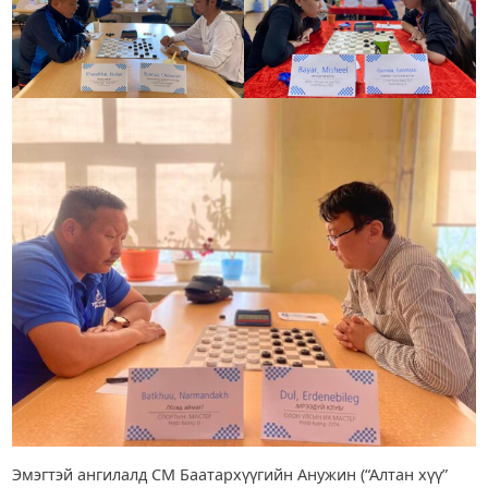
Эмэгтэй ангилалд СМ Баатархүүгийн Анужин (“Алтан хүү”