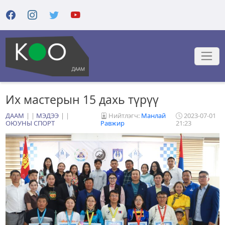
Их мастерын 15 дахь түрүү
ДААМ
|
МЭДЭЭ
|
Нийтлэгч:
Манлай
2023-07-01
ОЮУНЫ СПОРТ
Равжир
21:23