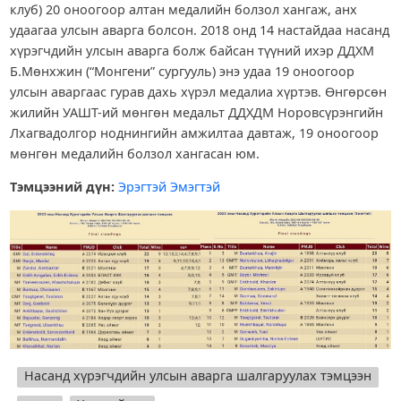
клуб) 20 оноогоор алтан медалийн болзол хангаж, анх
удаагаа улсын аварга болсон. 2018 онд 14 настайдаа насанд
хүрэгчдийн улсын аварга болж байсан түүний ихэр ДДХМ
Б.Мөнхжин (“Монгени” сургууль) энэ удаа 19 оноогоор
улсын аваргаас гурав дахь хүрэл медалиа хүртэв. Өнгөрсөн
жилийн УАШТ-ий мөнгөн медальт ДДХДМ Норовсүрэнгийн
Лхагвадолгор ноднингийн амжилтаа давтаж, 19 оноогоор
мөнгөн медалийн болзол хангасан юм.
Тэмцээний дүн:
Эрэгтэй
Эмэгтэй
Насанд хүрэгчдийн улсын аварга шалгаруулах тэмцээн