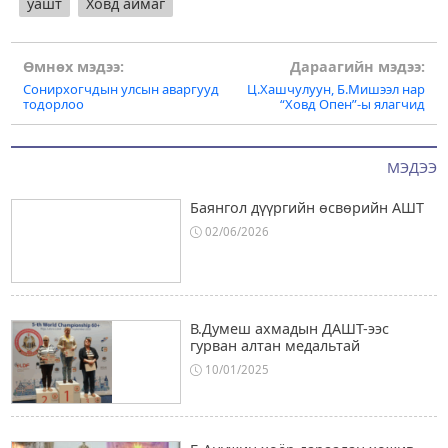
уашт
Ховд аймаг
Post
Өмнөх мэдээ:
Дараагийн мэдээ:
Сонирхогчдын улсын аваргууд
Ц.Хашчулуун, Б.Мишээл нар
navigation
тодорлоо
“Ховд Опен”-ы ялагчид
МЭДЭЭ
Баянгол дүүргийн өсвөрийн АШТ
02/06/2026
В.Думеш ахмадын ДАШТ-ээс
гурван алтан медальтай
10/01/2025