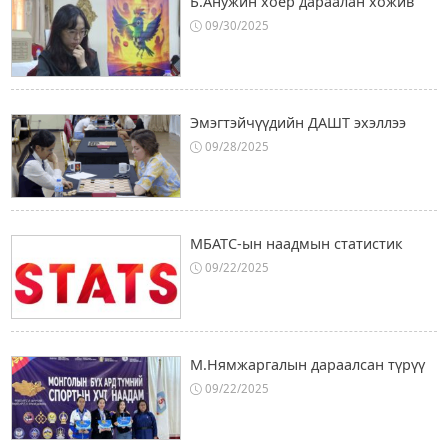
Б.Анужин хоёр дараалан хожив
09/30/2025
Эмэгтэйчүүдийн ДАШТ эхэллээ
09/28/2025
МБАТС-ын наадмын статистик
09/22/2025
М.Нямжаргалын дараалсан түрүү
09/22/2025