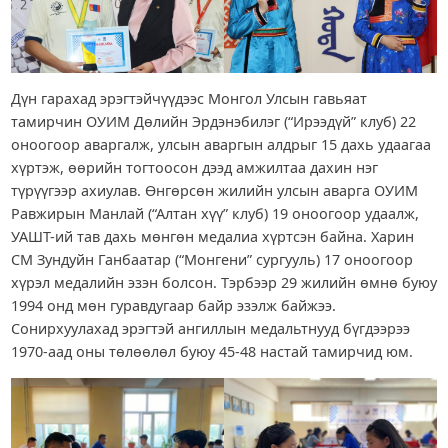
Дүн гарахад эрэгтэйчүүдээс Монгол Улсын гавьяат
тамирчин ОУИМ Дөлийн Эрдэнэбилэг (“Ирээдүй” клуб) 22
оноогоор аваргалж, улсын аваргын алдрыг 15 дахь удаагаа
хүртэж, өөрийн тогтоосон дээд амжилтаа дахин нэг
түрүүгээр ахиулав. Өнгөрсөн жилийн улсын аварга ОУИМ
Равжирын Манлай (“Алтан хүү” клуб) 19 оноогоор удаалж,
УАШТ-ий тав дахь мөнгөн медалиа хүртсэн байна. Харин
СМ Зундуйн Ганбаатар (“Монгени” сургууль) 17 оноогоор
хүрэл медалийн эзэн болсон. Тэрбээр 29 жилийн өмнө буюу
1994 онд мөн гуравдугаар байр эзэлж байжээ.
Сонирхуулахад эрэгтэй ангиллын медальтнууд бүгдээрээ
1970-аад оны төлөөлөл буюу 45-48 настай тамирчид юм.