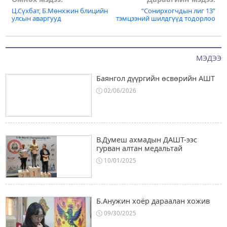
Post
Ц.Сүхбат, Б.Мөнхжин блицийн
“Сонирхогчдын лиг 13”
navigation
улсын аваргууд
тэмцээний шилдгүүд тодорлоо
МЭДЭЭ
Баянгол дүүргийн өсвөрийн АШТ
02/06/2026
В.Думеш ахмадын ДАШТ-ээс
гурван алтан медальтай
10/01/2025
Б.Анужин хоёр дараалан хожив
09/30/2025