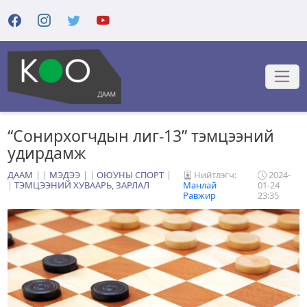
“Сонирхогчдын лиг-13” тэмцээний
удирдамж
ДААМ
|
МЭДЭЭ
|
ОЮУНЫ СПОРТ
Нийтлэгч:
2024-
|
ТЭМЦЭЭНИЙ ХУВААРЬ, ЗАРЛАЛ
Манлай
01-24
Равжир
23:35