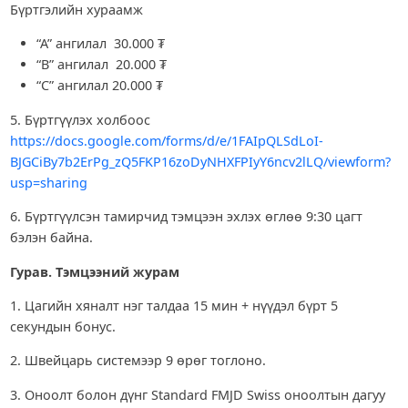
Бүртгэлийн хураамж
“А” ангилал 30.000 ₮
“В” ангилал 20.000 ₮
“С” ангилал 20.000 ₮
5. Бүртгүүлэх холбоос
https://docs.google.com/forms/d/e/1FAIpQLSdLoI-
BJGCiBy7b2ErPg_zQ5FKP16zoDyNHXFPIyY6ncv2lLQ/viewform?
usp=sharing
6. Бүртгүүлсэн тамирчид тэмцээн эхлэх өглөө 9:30 цагт
бэлэн байна.
Гурав. Тэмцээний журам
1. Цагийн хяналт нэг талдаа 15 мин + нүүдэл бүрт 5
секундын бонус.
2. Швейцарь системээр 9 өрөг тоглоно.
3. Оноолт болон дүнг Standard FMJD Swiss оноолтын дагуу