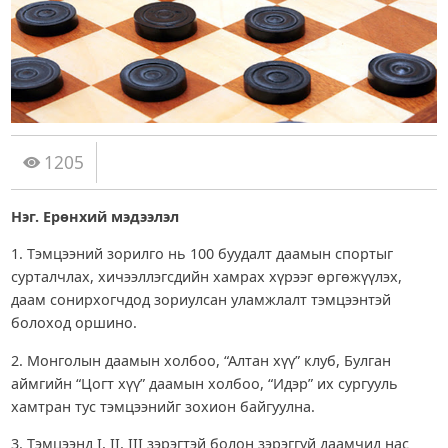
1205
Нэг. Ерөнхий мэдээлэл
1. Тэмцээний зорилго нь 100 буудалт даамын спортыг
сурталчлах, хичээллэгсдийн хамрах хүрээг өргөжүүлэх,
даам сонирхогчдод зориулсан уламжлалт тэмцээнтэй
болоход оршино.
2. Монголын даамын холбоо, “Алтан хүү” клуб, Булган
аймгийн “Цогт хүү” даамын холбоо, “Идэр” их сургууль
хамтран тус тэмцээнийг зохион байгуулна.
3. Тэмцээнд I, II, III зэрэгтэй болон зэрэггүй даамчид нас