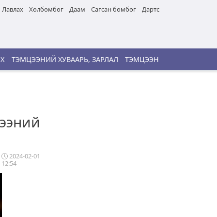
Лавлах
Хөлбөмбөг
Даам
Сагсан бөмбөг
Дартс
ИХ
ТЭМЦЭЭНИЙ ХУВААРЬ, ЗАРЛАЛ
ТЭМЦЭЭН
цээний
2024-02-01
12:54