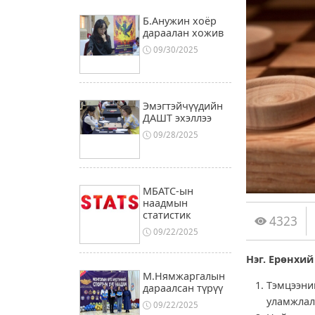
Б.Анужин хоёр
дараалан хожив
09/30/2025
Эмэгтэйчүүдийн
ДАШТ эхэллээ
09/28/2025
МБАТС-ын
наадмын
статистик
4323
09/22/2025
Нэг. Ерөнхий
М.Нямжаргалын
Тэмцээни
дараалсан түрүү
уламжлал
09/22/2025