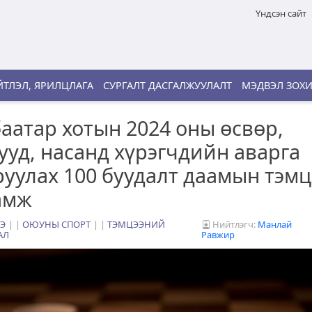
Үндсэн сайт
ТЛЭЛ, ЯРИЛЦЛАГА
СУРГАЛТ ДАСГАЛЖУУЛАЛТ
МЭДВЭЛ ЗОХ
аатар хотын 2024 оны өсвөр,
ууд, насанд хүрэгчдийн аварга
уулах 100 буудалт даамын тэм
амж
Э
|
ОЮУНЫ СПОРТ
|
ТЭМЦЭЭНИЙ
Нийтлэгч:
Манлай
АЛ
Равжир