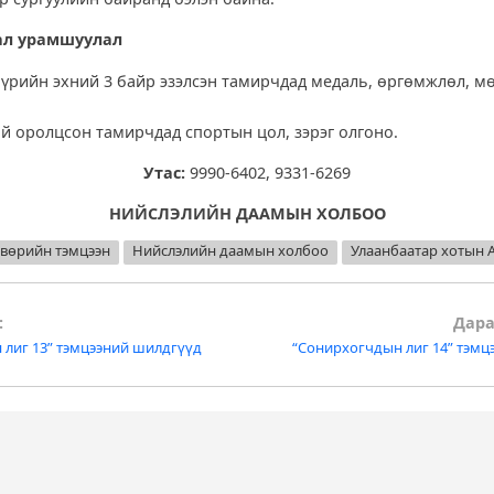
ал урамшуулал
бүрийн эхний 3 байр эзэлсэн тамирчдад медаль, өргөмжлөл, м
й оролцсон тамирчдад спортын цол, зэрэг олгоно.
Утас:
9990-6402, 9331-6269
НИЙСЛЭЛИЙН ДААМЫН ХОЛБОО
өсвөрийн тэмцээн
Нийслэлийн даамын холбоо
Улаанбаатар хотын
:
Дара
 лиг 13” тэмцээний шилдгүүд
“Сонирхогчдын лиг 14” тэмц
tion