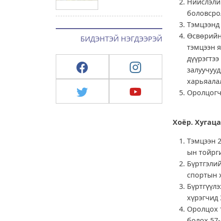
Нийслэли
боловсро
Тэмцээнд
Өсвөрийн 
БИДЭНТЭЙ НЭГДЭЭРЭЙ
тэмцээн я
дүүрэгтээ
залуучууд
харьяала
Оролцогч
Хоёр. Хугаца
Тэмцээн 2
ын тойрг
Бүртгэлий
спортын 
Бүртгүүлэ
хүрэгчид 
Оролцох 
болох 57-