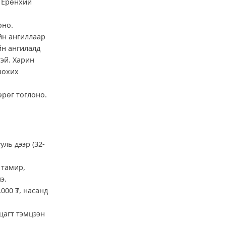
 Ерөнхий
оно.
ийн ангиллаар
ийн ангилалд
тэй. Харин
зохих
рөг тоглоно.
уль дээр (32-
 тамир,
э.
000 ₮, насанд
цагт тэмцээн