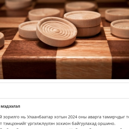
 мэдээлэл
й зорилго нь Улаанбаатар хотын 2024 оны аварга тамирчдыг т
т тэмцээнийг үргэлжлүүлэн зохион байгуулахад оршино.