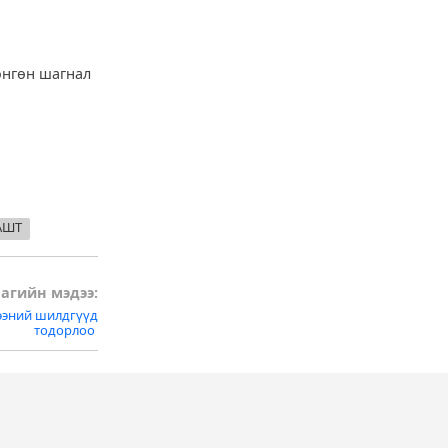
өнгөн шагнал
 АШТ
агийн мэдээ:
ээний шилдгүүд
тодорлоо