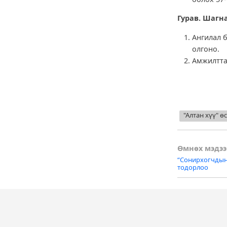
Гурав. Шагн
Ангилал 
олгоно.
Амжилтта
"Алтан хүү" 
Post
Өмнөх мэдээ
“Сонирхогчдын
naviga
тодорлоо