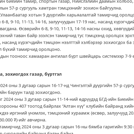
йн биеийн тамир, спортын газар, Нийслэлийн даамын холбоо,
лын 57-р сургууль хамтран тэмцээнийг зохион байгуулна.
 Улаанбаатар хотын 9 дүүргийн харьяалалтай тамирчид оролц
6-8, 9-10, 11-13, 14-16, залуучуудын 17-19 нас, насанд хүрэгчд
вагдана. Өсвөрийн 6-8, 9-10, 11-13, 14-16 насны охид, хөвгүүд
 эхний таван байр эзэлсэн тамирчид тус тэмцээнд оролцох эрх
, насанд хүрэгчдийн тэмцээн нээлттэй хэлбэрээр зохиогдох ба 
л бүхий тамирчид оролцоно.
дын тооноос хамааран ангилал бүрт швейцарь системээр 7-9 ө
а, зохиогдох газар, бүртгэл
024 оны 3 дугаар сарын 16-17-нд Чингэлтэй дүүргийн 57-р сургу
ийн баруун талд) зохиогдоно.
г 2024 оны 3 дугаар сарын 11-14-ний өдрүүдэд БГД-ийн Биеийн
хорооны 407 тоотод байрлах “Алтан хүү” клубийн байранд хийн
хдээ иргэний үнэмлэх, тэмцээний хураамж (өсвөр, залуучууд 20.
30.000 ₮)-ийг авчирна.
тамирчид 2024 оны 3 дугаар сарын 16-ны бямба гаригийн 9:30 
р сургуулийн байранд бэлэн байна.