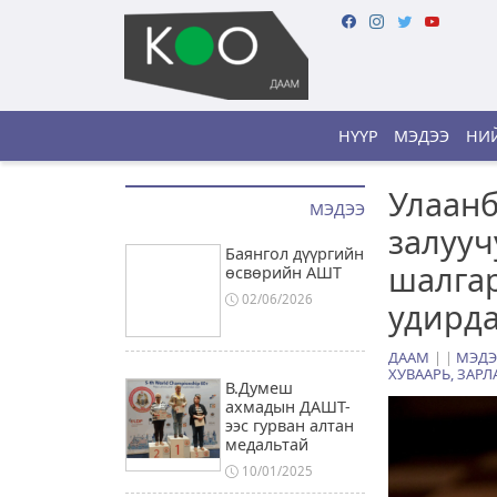
НҮҮР
МЭДЭЭ
НИЙ
Улаанб
МЭДЭЭ
залууч
Баянгол дүүргийн
шалгар
өсвөрийн АШТ
02/06/2026
удирд
ДААМ
|
МЭДЭ
ХУВААРЬ, ЗАРЛ
В.Думеш
ахмадын ДАШТ-
ээс гурван алтан
медальтай
10/01/2025