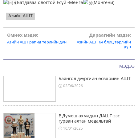
Батдаваа овогтой Есүй -Мөнгө
(Монгени)
Азийн АШТ
Post
Өмнөх мэдээ:
Дараагийн мэдээ:
Азийн АШТ рапид төрлийн дүн
Азийн АШТ 64 блиц төрлийн
navigation
дүн
МЭДЭЭ
Баянгол дүүргийн өсвөрийн АШТ
02/06/2026
В.Думеш ахмадын ДАШТ-ээс
гурван алтан медальтай
10/01/2025