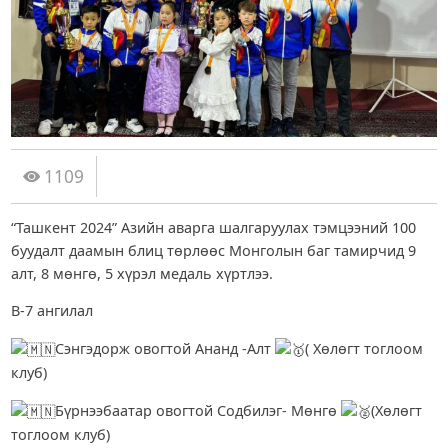
1109
“Ташкент 2024” Азийн аварга шалгаруулах тэмцээний 100
буудалт даамын блиц төрлөөс Монголын баг тамирчид 9
алт, 8 мөнгө, 5 хүрэл медаль хүртлээ.
В-7 ангилал
Сэнгэдорж овогтой Ананд -Алт
( Хөлөгт тоглоом
клуб)
Бүрнээбаатар овогтой Содбилэг- Мөнгө
(Хөлөгт
тоглоом клуб)