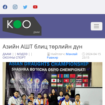
Азийн АШТ блиц төрлийн дүн
ДААМ
|
МЭДЭЭ
|
Нийтлэгч:
Манлай
2024-04-15
ОЮУНЫ СПОРТ
Равжир
23:15