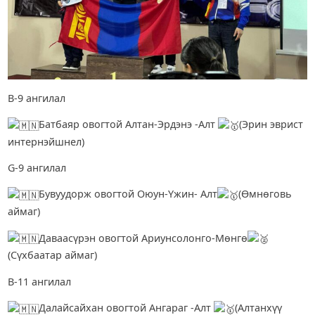
В-9 ангилал
Батбаяр овогтой Алтан-Эрдэнэ -Алт
(Эрин эврист
интернэйшнел)
G-9 ангилал
Бувуудорж овогтой Оюун-Үжин- Алт
(Өмнөговь
аймаг)
Даваасүрэн овогтой Ариунсолонго-Мөнгө
(Сүхбаатар аймаг)
В-11 ангилал
Далайсайхан овогтой Ангараг -Алт
(Алтанхүү