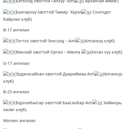
Батболд овогтой Ганхүү -Алт
( Архангай аймаг)
Баатархүү овогтой Тамир- Хүрэл
( Сонгодог
байрлал клуб)
В-17 ангилал
Тогтох овогтой Энхсүлд – Алт
(Алтанхүү клуб)
Манлай овогтой Оргил – Мөнгө
(Алтан хүү клуб)
G-17 ангилал
Эрдэнэсайхан овогтой Даариймаа-Алт
(Алтанхүү
клуб)
В-23 ангилал
Бүрнээбаатар овогтой Баасанбар-Алт
( Хийморь
хөлөг клуб)
Women ангилал