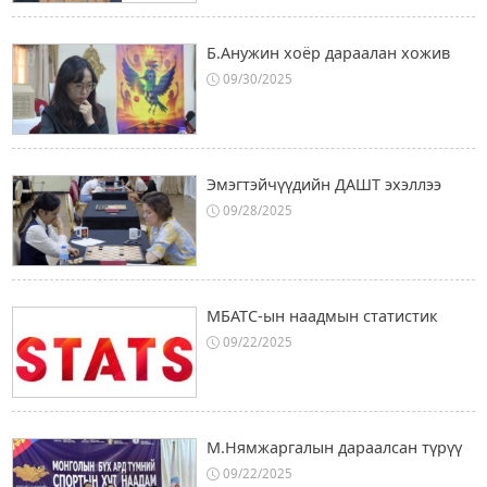
Б.Анужин хоёр дараалан хожив
09/30/2025
Эмэгтэйчүүдийн ДАШТ эхэллээ
09/28/2025
МБАТС-ын наадмын статистик
09/22/2025
М.Нямжаргалын дараалсан түрүү
09/22/2025