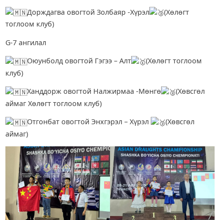
Дорждагва овогтой Золбаяр -Хүрэл
(Хөлөгт
тоглоом клуб)
G-7 ангилал
Оюунболд овогтой Гэгээ – Алт
(Хөлөгт тоглоом
клуб)
Ханддорж овогтой Налжирмаа -Мөнгө
(Хөвсгөл
аймаг Хөлөгт тоглоом клуб)
Отгонбат овогтой Энхгэрэл – Хүрэл
(Хөвсгөл
аймаг)