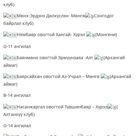
клуб)
Мөнх-Эрдэнэ Дөлхүслэн- Мөнгө
Сонгодог
байрлал клуб)
Нямбаяр овогтой Хангай- Хүрэл
(Монгени)
G-11 ангилал
Баянмөнх овогтой Эрмүүнзаяа -Алт
(Архангай
аймаг)
Баярсайхан овогтой Аз-Учрал – Мөнгө
(Архангай
аймаг)
В-14 ангилал
Насанжаргал овогтой Түвшинбаяр – Хүрэл
(
Алтанхүү клуб)
G-14 ангилал