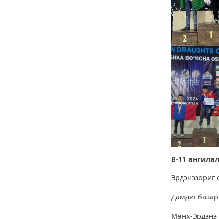
В-11 ангила
Эрдэнэзориг 
Дамдинбазар
Мөнх-Эрдэнэ 