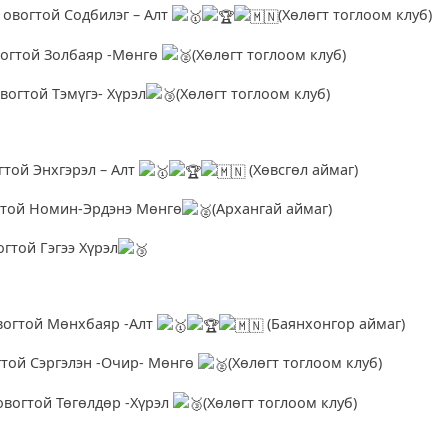
 овогтой Содбилэг – Алт
(Хөлөгт тоглоом клуб)
огтой Золбаяр -Мөнгө
(Хөлөгт тоглоом клуб)
вогтой Тэмүгэ- Хүрэл
(Хөлөгт тоглоом клуб)
гтой Энхгэрэл – Алт
(Хөвсгөл аймаг)
гтой Номин-Эрдэнэ Мөнгө
(Архангай аймаг)
гтой Гэгээ Хүрэл
вогтой Мөнхбаяр -Алт
(Баянхонгор аймаг)
той Сэргэлэн -Очир- Мөнгө
(Хөлөгт тоглоом клуб)
вогтой Төгөлдөр -Хүрэл
(Хөлөгт тоглоом клуб)