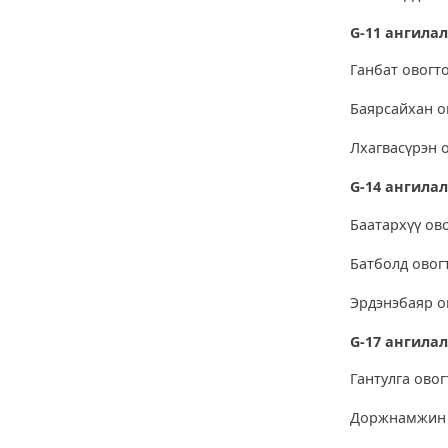
G-11 ангила
Ганбат овогт
Баярсайхан о
Лхагвасүрэн 
G-14 ангила
Баатархүү ов
Батболд овог
Эрдэнэбаяр о
G-17 ангила
Гантулга овог
Доржнамжин 