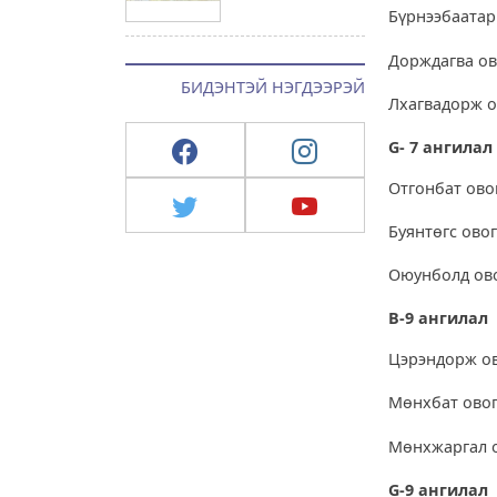
Бүрнээбаатар
Дорждагва ов
БИДЭНТЭЙ НЭГДЭЭРЭЙ
Лхагвадорж о
G- 7 ангилал
Отгонбат ово
Буянтөгс ово
Оюунболд ово
В-9 ангилал
Цэрэндорж о
Мөнхбат овог
Мөнхжаргал о
G-9 ангилал