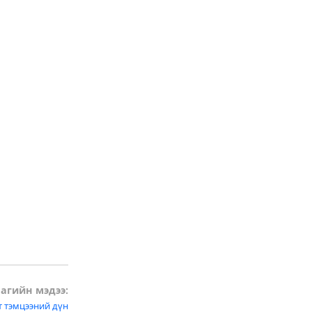
агийн мэдээ:
т тэмцээний дүн