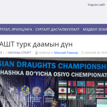
Үндсэн сайт
ТЛЭЛ, ЯРИЛЦЛАГА
СУРГАЛТ ДАСГАЛЖУУЛАЛТ
МЭДВЭЛ ЗОХ
АШТ турк даамын дүн
Э
|
ОЮУНЫ СПОРТ
Нийтлэгч:
Манлай Равжир
2024-04-20 16:5