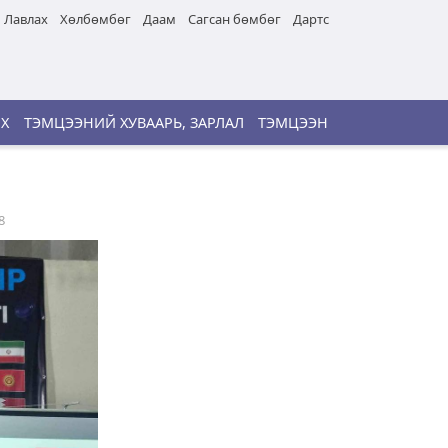
Лавлах
Хөлбөмбөг
Даам
Сагсан бөмбөг
Дартс
ИХ
ТЭМЦЭЭНИЙ ХУВААРЬ, ЗАРЛАЛ
ТЭМЦЭЭН
8