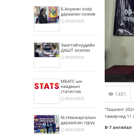
Б.Анужин хоёр
дараалан хожив
09/30/2025
Эмэгтэйчүүдийн
ДАШТ эхэллээ
09/28/2025
МБАТС-ын
наадмын
статистик
1481
09/22/2025
“Ташкент 202
тамирчид 11 а
М.Нямжаргалын
дараалсан түрүү
В-7 ангилал
09/22/2025