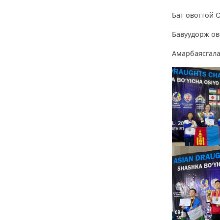
Бат овогтой 
Бавуудорж о
Амарбаясгала