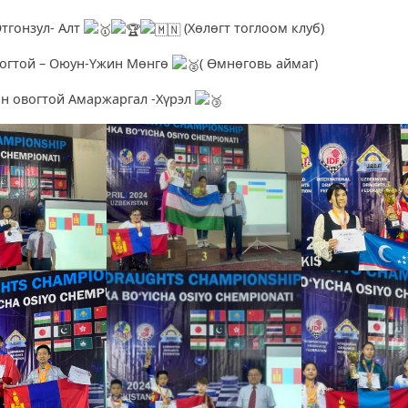
Отгонзул- Алт
(Хөлөгт тоглоом клуб)
вогтой – Оюун-Үжин Мөнгө
( Өмнөговь аймаг)
н овогтой Амаржаргал -Хүрэл