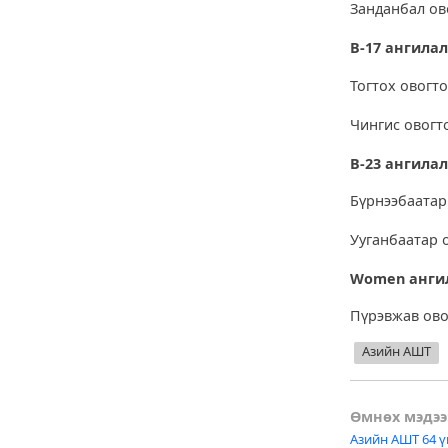
Занданбал ов
В-17 ангила
Тогтох овогто
Чингис овогт
В-23 ангила
Бүрнээбаатар
Ууганбаатар 
Women анги
Пүрэвжав ово
Азийн АШТ
Post
Өмнөх мэдээ
Азийн АШТ 64 ү