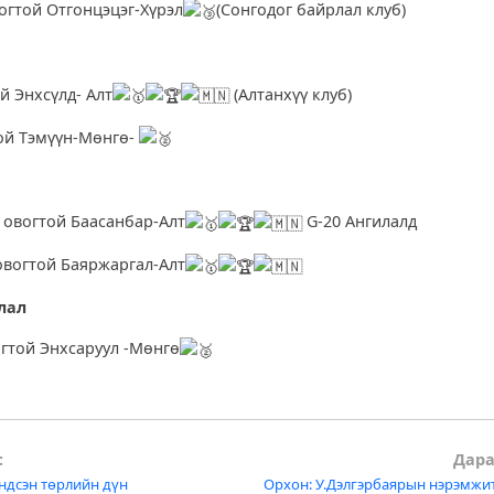
огтой Отгонцэцэг-Хүрэл
(Сонгодог байрлал клуб)
л
й Энхсүлд- Алт
(Алтанхүү клуб)
ой Тэмүүн-Мөнгө-
л
 овогтой Баасанбар-Алт
G-20 Ангилалд
овогтой Баяржаргал-Алт
лал
гтой Энхсаруул -Мөнгө
:
Дара
ндсэн төрлийн дүн
Орхон: У.Дэлгэрбаярын нэрэмжи