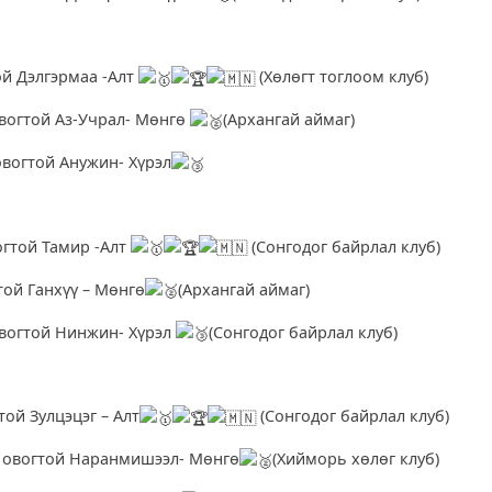
л
ой Дэлгэрмаа -Алт
(Хөлөгт тоглоом клуб)
вогтой Аз-Учрал- Мөнгө
(Архангай аймаг)
овогтой Анужин- Хүрэл
л
огтой Тамир -Алт
(Сонгодог байрлал клуб)
той Ганхүү – Мөнгө
(Архангай аймаг)
вогтой Нинжин- Хүрэл
(Сонгодог байрлал клуб)
л
той Зулцэцэг – Алт
(Сонгодог байрлал клуб)
овогтой Наранмишээл- Мөнгө
(Хийморь хөлөг клуб)