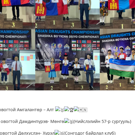
л
овогтой Амгалантөр – Алт
 овогтой Дамдинпүрэв- Мөнгө
(Нийслэлийн 57-р сургууль)
овогтой Дөлхүслэн- Хүрэл
(Сонгодог байрлал клуб)