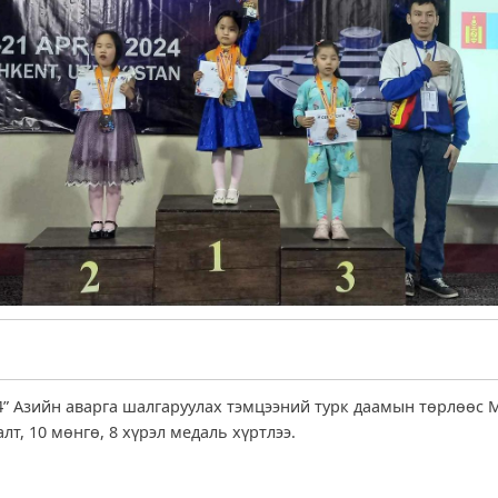
4” Азийн аварга шалгаруулах тэмцээний турк даамын төрлөөс 
лт, 10 мөнгө, 8 хүрэл медаль хүртлээ.