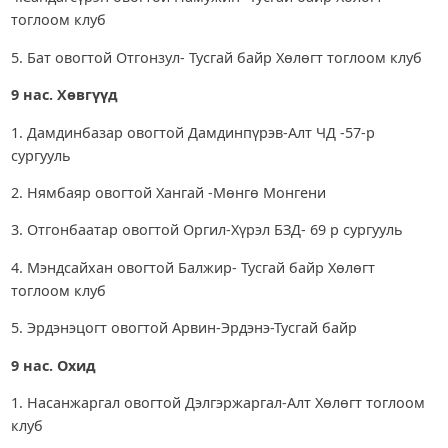
тоглоом клуб
5. Бат овогтой Отгонзул- Тусгай байр Хөлөгт тоглоом клуб
9 нас. Хөвгүүд
1. Дамдинбазар овогтой Дамдинпүрэв-Алт ЧД -57-р
сургууль
2. Нямбаяр овогтой Хангай -Мөнгө Монгени
3. Отгонбаатар овогтой Оргил-Хүрэл БЗД- 69 р сургууль
4. Мэндсайхан овогтой Балжир- Тусгай байр Хөлөгт
тоглоом клуб
5. Эрдэнэцогт овогтой Арвин-Эрдэнэ-Тусгай байр
9 нас. Охид
1. Насанжаргал овогтой Дэлгэржаргал-Алт Хөлөгт тоглоом
клуб