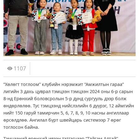
1107
“Хөлөгт тоглоом” клубийн нэрэмжит “Амжилтын гараа”
лигийн 3 дахь цуврал тэмцээн тэмцээн 2024 оны 6-р сарын
8-нд Ерөнхий боловсролын 5-р дунд сургууль дээр болж
өндөрлөлөө. Тус тэмцээнд нийслэлийн 6 дүүрэг, 12 аймгийн
нийт 150 гаруй тамирчин 5, 6, 7, 8, 9, 10 насны ангиллаар
өрсөлдлөө. Ангилал бүрт швейцарь системээр 7 өрөг
тоглосон байна.
Тэмцээний ерөнхий ивээн тэтгэгчээр “Тайгам Алтай”