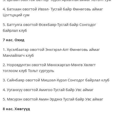
4. Батхаан овогтой Ивээл- Тусгай байр Өмнөговь аймаг
Цогтцэций сум
5. Баттулга овогтой Өсөхбаяр-Тусгай байр Сонгодог
байрлал клуб
7 нас. Охид
1. Хүсэлбаатар овогтой Энхгэрэл-Алт Өмнөговь аймаг
Манлайлагч клуб
2. Норовдүнтэн овогтой Мөнхжаргал-Мөнгө Хөлөгт
тоглоом клуб Тольт сургууль
3. Сайнбаяр овогтой Мишээл-Хүрэл Сонгодог байрлал клуб
4. Ууганхүү овогтой Амигоо-Тусгай байр Увс аймаг
5. Мясүрэн овогтой Амин-Эрдэнэ Тусгай байр Увс аймаг
8 нас. Хөвгүүд