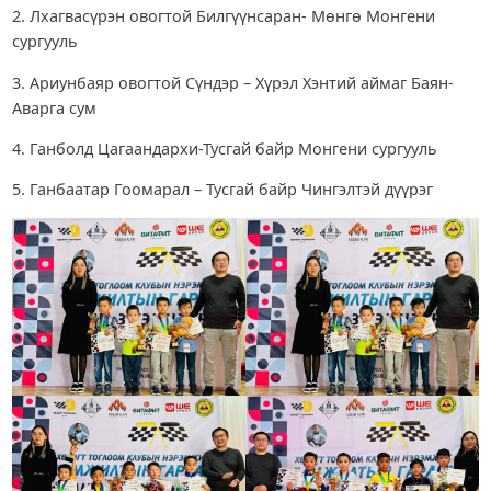
2. Лхагвасүрэн овогтой Билгүүнсаран- Мөнгө Монгени
сургууль
3. Ариунбаяр овогтой Сүндэр – Хүрэл Хэнтий аймаг Баян-
Аварга сум
4. Ганболд Цагаандархи-Тусгай байр Монгени сургууль
5. Ганбаатар Гоомарал – Тусгай байр Чингэлтэй дүүрэг