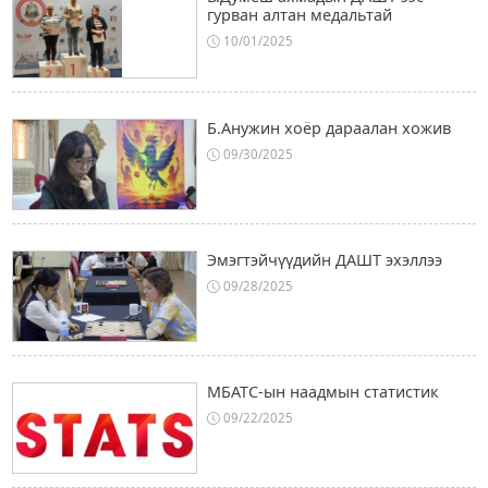
гурван алтан медальтай
10/01/2025
Б.Анужин хоёр дараалан хожив
09/30/2025
Эмэгтэйчүүдийн ДАШТ эхэллээ
09/28/2025
МБАТС-ын наадмын статистик
09/22/2025