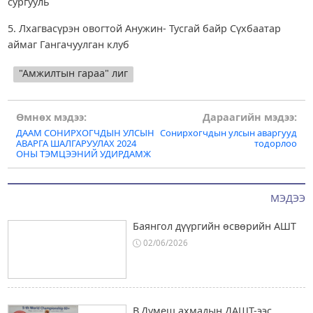
сургууль
5. Лхагвасүрэн овогтой Анужин- Тусгай байр Сүхбаатар
аймаг Гангачуулган клуб
"Амжилтын гараа" лиг
Post
Өмнөх мэдээ:
Дараагийн мэдээ:
ДААМ СОНИРХОГЧДЫН УЛСЫН
Сонирхогчдын улсын аваргууд
navigation
АВАРГА ШАЛГАРУУЛАХ 2024
тодорлоо
ОНЫ ТЭМЦЭЭНИЙ УДИРДАМЖ
МЭДЭЭ
Баянгол дүүргийн өсвөрийн АШТ
02/06/2026
В.Думеш ахмадын ДАШТ-ээс