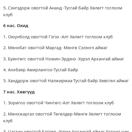
5. Сэнгэдорж овогтой Ананд -Тусгай байр Хөлөгт тоглоом
клуб
6 нас. Охид
1. Оюунболд овогтой Гэгээ -Алт Хөлөгт тоглоом клуб
2. Мөнхбат овогтой Маргад- Мөнгө Сэлэнгэ аймаг
3. Буянтөгс овогтой Номин-Эрдэнэ -Хүрэл Архангай аймаг
4. Анхбаяр Амирлангоо-Тусгай байр
5. Ханддорж овогтой Налжирмаа-Тусгай байр Хөвсгөл аймаг
7 нас. Хөвгүүд
1. Зоригоо овогтой Чинтөгс-Алт Хөлөгт тоглоом клуб
2. Мөнхжаргал овогтой Төгөлдөр-Мөнгө Хөлөгт тоглоом
клуб
3. Цагаан овогтой Баттөр -Хүрэл Архангай аймаг Хотонт сум