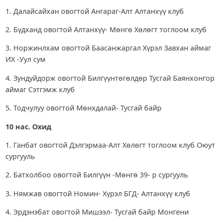
1. Далайсайхан овогтой Ангараг-Алт Алтанхүү клуб
2. Бүдханд овогтой Алтанхүү- Мөнгө Хөлөгт тоглоом клуб
3. Норжинлхам овогтой Баасанжаргал Хүрэл Завхан аймаг
ИХ -Уул сум
4. Зундуйдорж овогтой Билгүүнтөгөлдөр Тусгай Баянхонгор
аймаг Сэтгэмж клуб
5. Тодчулуу овогтой Мөнхдалай- Тусгай байр
10 нас. Охид
1. Ганбат овогтой Дэлгэрмаа-Алт Хөлөгт тоглоом клуб Оюут
сургууль
2. Батхолбоо овогтой Билгүүн -Мөнгө 39- р сургууль
3. Нямжав овогтой Номин- Хүрэл БГД- Алтанхүү клуб
4. Эрдэнэбат овогтой Мишээл- Тусгай байр Монгени