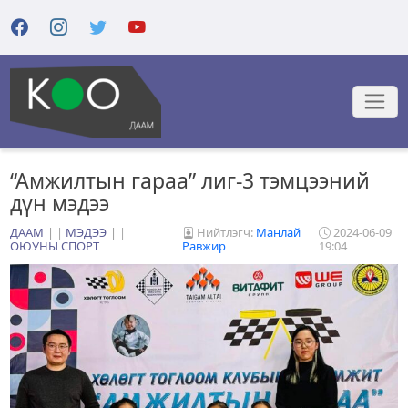
“Амжилтын гараа” лиг-3 тэмцээний
дүн мэдээ
ДААМ
|
МЭДЭЭ
|
Нийтлэгч:
Манлай
2024-06-09
ОЮУНЫ СПОРТ
Равжир
19:04