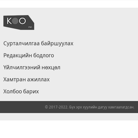
Сурталчилгаа байршуулах
Редакцийн бодлого
Үйлчилгээний нөхцөл
Хамтран ажиллах
Холбоо барих
© 2017-2022. Бүх эрх хуулийн дагуу хамгаалагдсан.