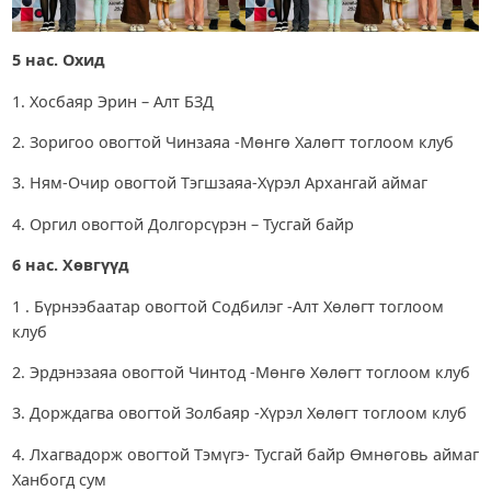
5 нас. Охид
1. Хосбаяр Эрин – Алт БЗД
2. Зоригоо овогтой Чинзаяа -Мөнгө Халөгт тоглоом клуб
3. Ням-Очир овогтой Тэгшзаяа-Хүрэл Архангай аймаг
4. Оргил овогтой Долгорсүрэн – Тусгай байр
6 нас. Хөвгүүд
1 . Бүрнээбаатар овогтой Содбилэг -Алт Хөлөгт тоглоом
клуб
2. Эрдэнэзаяа овогтой Чинтод -Мөнгө Хөлөгт тоглоом клуб
3. Дорждагва овогтой Золбаяр -Хүрэл Хөлөгт тоглоом клуб
4. Лхагвадорж овогтой Тэмүгэ- Тусгай байр Өмнөговь аймаг
Ханбогд сум