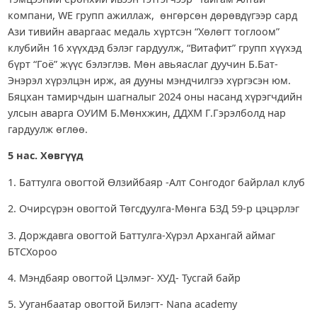
компани, WE групп ажиллаж, өнгөрсөн дөрөвдүгээр сард
Ази тивийн аваргаас медаль хүртсэн “Хөлөгт тоглоом”
клубийн 16 хүүхдэд бэлэг гардуулж, “Витафит” групп хүүхэд
бүрт “Гоё” жүүс бэлэглэв. Мөн авьяаслаг дуучин Б.Бат-
Энэрэл хүрэлцэн ирж, ая дууны мэндчилгээ хүргэсэн юм.
Бяцхан тамирчдын шагналыг 2024 оны насанд хүрэгчдийн
улсын аварга ОУИМ Б.Мөнхжин, ДДХМ Г.Гэрэлболд нар
гардуулж өглөө.
5 нас. Хөвгүүд
1. Баттулга овогтой Өлзийбаяр -Алт Сонгодог байрлал клуб
2. Очирсүрэн овогтой Төгсдуулга-Мөнга БЗД 59-р цэцэрлэг
3. Дорждавга овогтой Баттулга-Хүрэл Архангай аймаг
БТСХороо
4. Мэндбаяр овогтой Цэлмэг- ХУД- Тусгай байр
5. Ууганбаатар овогтой Билэгт- Nana academy