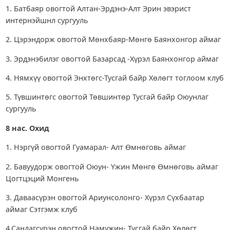
1. Батбаяр овогтой Алтан-Эрдэнэ-Алт Эрин эвэрист
интернэйшнл сургууль
2. Цэрэндорж овогтой Мөнхбаяр-Мөнгө Баянхонгор аймаг
3. Эрдэнэбилэг овогтой Базарсад -Хүрэл Баянхонгор аймаг
4. Нямхүү овогтой Энхтөгс-Тусгай байр Хөлөгт тоглоом клуб
5. Түвшинтөгс овогтой Төвшинтөр Тусгай байр Оюунлаг
сургууль
8 нас. Охид
1. Нэргүй овогтой Гуамарал- Алт Өмнөговь аймаг
2. Бавуудорж овогтой Оюун- Үжин Мөнгө Өмнөговь аймаг
Цогтцэций Монгень
3. Даваасүрэн овогтой Ариунсолонго- Хүрэл Сүхбаатар
аймаг Сэтгэмж клуб
4.Сандагсүрэн овогтой Намужин- Тусгай байр Хөлөгт