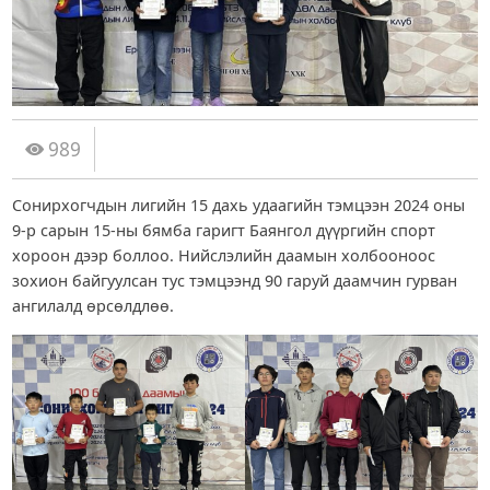
989
Сонирхогчдын лигийн 15 дахь удаагийн тэмцээн 2024 оны
9-р сарын 15-ны бямба гаригт Баянгол дүүргийн спорт
хороон дээр боллоо. Нийслэлийн даамын холбооноос
зохион байгуулсан тус тэмцээнд 90 гаруй даамчин гурван
ангилалд өрсөлдлөө.