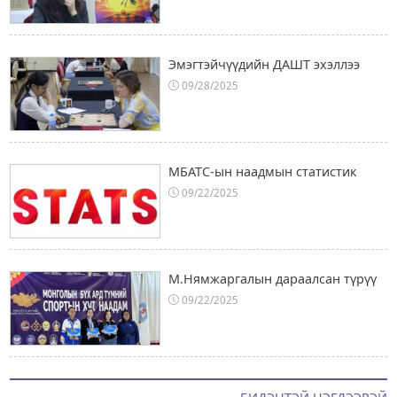
Эмэгтэйчүүдийн ДАШТ эхэллээ
09/28/2025
МБАТС-ын наадмын статистик
09/22/2025
М.Нямжаргалын дараалсан түрүү
09/22/2025