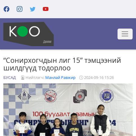
“Сонирхогчдын лиг 15” тэмцээний
шилдгүүд тодорлоо
БУСАД
Нийтлэгч:
Манлай Равжир
2024-09-16 15:26