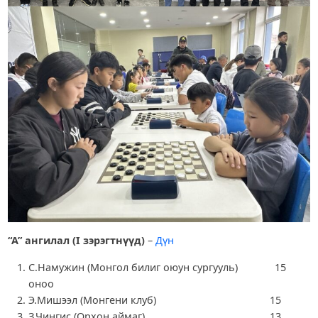
“А” ангилал (I зэрэгтнүүд)
–
Дүн
С.Намужин (Монгол билиг оюун сургууль) 15
оноо
Э.Мишээл (Монгени клуб) 15
З.Чингис (Орхон аймаг) 13