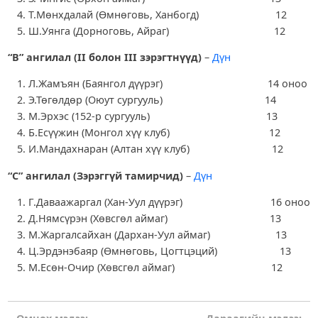
Т.Мөнхдалай (Өмнөговь, Ханбогд) 12
Ш.Уянга (Дорноговь, Айраг) 12
“В” ангилал (II болон III зэрэгтнүүд)
–
Дүн
Л.Жамъян (Баянгол дүүрэг) 14 оноо
Э.Төгөлдөр (Оюут сургууль) 14
М.Эрхэс (152-р сургууль) 13
Б.Есүүжин (Монгол хүү клуб) 12
И.Мандахнаран (Алтан хүү клуб) 12
“С” ангилал (Зэрэггүй тамирчид)
–
Дүн
Г.Даваажаргал (Хан-Уул дүүрэг) 16 оноо
Д.Нямсүрэн (Хөвсгөл аймаг) 13
М.Жаргалсайхан (Дархан-Уул аймаг) 13
Ц.Эрдэнэбаяр (Өмнөговь, Цогтцэций) 13
М.Есөн-Очир (Хөвсгөл аймаг) 12