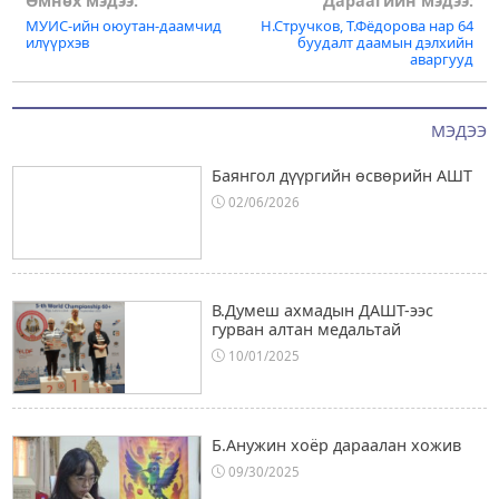
Post
Өмнөх мэдээ:
Дараагийн мэдээ:
МУИС-ийн оюутан-даамчид
Н.Стручков, Т.Фёдорова нар 64
navigation
илүүрхэв
буудалт даамын дэлхийн
аваргууд
МЭДЭЭ
Баянгол дүүргийн өсвөрийн АШТ
02/06/2026
В.Думеш ахмадын ДАШТ-ээс
гурван алтан медальтай
10/01/2025
Б.Анужин хоёр дараалан хожив
09/30/2025