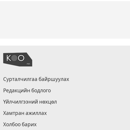
Сурталчилгаа байршуулах
Редакцийн бодлого
Үйлчилгээний нөхцөл
Хамтран ажиллах
Холбоо барих