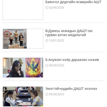
Баянгол дүүргийн өсвөрийн АШТ
02/06/2026
В.Думеш ахмадын ДАШТ-ээс
гурван алтан медальтай
10/01/2025
Б.Анужин хоёр дараалан хожив
09/30/2025
Эмэгтэйчүүдийн ДАШТ эхэллээ
09/28/2025