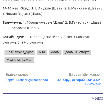
14-16 нас. Охид:
1. Б.Анужин (Шавь) 2. Б.Мөнхжин (Шавь) 3.
У.Номин-Эрдэнэ (Шавь)
Залуучууд:
1. Г.Хэрлэнмөрөн (Шавь) 2. Б.Гантогтох (Шавь)
3. Б.Болормаа (Шавь)
Багийн дүн:
1. “Шавь” цогцолбор 2. “Шинэ Монгол”
сургууль 3. 97-р сургууль
Баянзүрх дүүрэг
БЗД
Даам
даамын спорт
Мэдээ мэдээлэл
Post
Өмнөх мэдээ:
Дараагийн мэдээ:
Дарханы аваргууд тодорлоо
400 гаруй өсвөрийн даамчид
navigation
өрсөлджээ
МЭДЭЭ