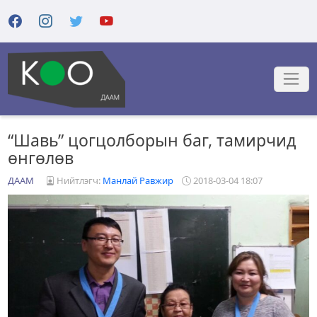
“Шавь” цогцолборын баг, тамирчид
өнгөлөв
ДААМ
Нийтлэгч:
Манлай Равжир
2018-03-04 18:07