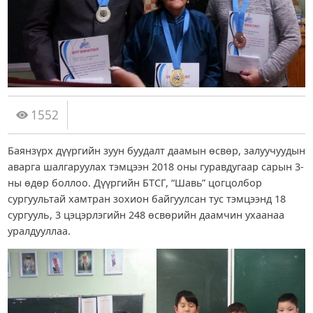
1552
Баянзүрх дүүргийн зуун буудалт даамын өсвөр, залуучуудын
аварга шалгаруулах тэмцээн 2018 оны гуравдугаар сарын 3-
ны өдөр боллоо. Дүүргийн БТСГ, “Шавь” цогцолбор
сургуультай хамтран зохион байгуулсан тус тэмцээнд 18
сургууль, 3 цэцэрлэгийн 248 өсвөрийн даамчин ухаанаа
уралдууллаа.