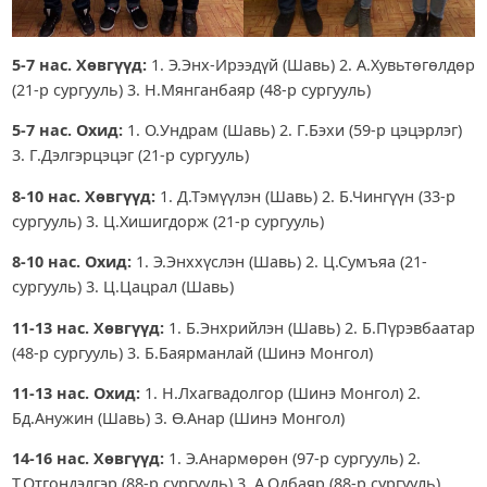
5-7 нас. Хөвгүүд:
1. Э.Энх-Ирээдүй (Шавь) 2. А.Хувьтөгөлдөр
(21-р сургууль) 3. Н.Мянганбаяр (48-р сургууль)
5-7 нас. Охид:
1. О.Ундрам (Шавь) 2. Г.Бэхи (59-р цэцэрлэг)
3. Г.Дэлгэрцэцэг (21-р сургууль)
8-10 нас. Хөвгүүд:
1. Д.Тэмүүлэн (Шавь) 2. Б.Чингүүн (33-р
сургууль) 3. Ц.Хишигдорж (21-р сургууль)
8-10 нас. Охид:
1. Э.Энххүслэн (Шавь) 2. Ц.Сумъяа (21-
сургууль) 3. Ц.Цацрал (Шавь)
11-13 нас. Хөвгүүд:
1. Б.Энхрийлэн (Шавь) 2. Б.Пүрэвбаатар
(48-р сургууль) 3. Б.Баярманлай (Шинэ Монгол)
11-13 нас. Охид:
1. Н.Лхагвадолгор (Шинэ Монгол) 2.
Бд.Анужин (Шавь) 3. Ө.Анар (Шинэ Монгол)
14-16 нас. Хөвгүүд:
1. Э.Анармөрөн (97-р сургууль) 2.
Т.Отгондэлгэр (88-р сургууль) 3. А.Одбаяр (88-р сургууль)