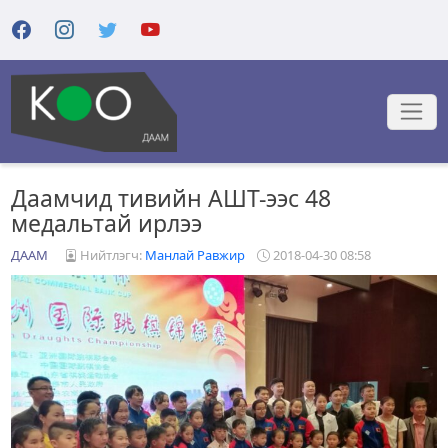
Даамчид тивийн АШТ-ээс 48
медальтай ирлээ
ДААМ
Нийтлэгч:
Манлай Равжир
2018-04-30 08:58