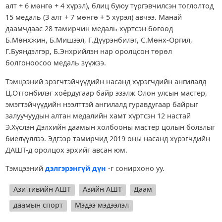
алт + 6 мөнгө + 4 хүрэл), блиц буюу түргэвчилсэн тоглолтод
15 медаль (3 алт + 7 мөнгө + 5 хүрэл) авчээ. Манай
даамчдаас 28 тамирчин медаль хүртсэн бөгөөд
Б.Мөнхжин, Б.Мишээл, Г.Дүүрэнбилэг, С.Мөнх-Оргил,
Г.Буяндэлгэр, Б.Энхрийлэн нар оролцсон төрөл
болгоноосоо медаль зүүжээ.
Тэмцээний эрэгчтэйчүүдийн насанд хүрэгчдийн ангилалд
Ц.Отгонбилэг хоёрдугаар байр эзэлж Олон улсын мастер,
эмэгтэйчүүдийн нээлттэй ангилалд гуравдугаар байрыг
залуучуудын алтан медалийн хамт хүртсэн 12 настай
Э.Хүслэн Дэлхийн даамын холбооны мастер цолын болзлыг
биелүүллээ. Эдгээр тамирчид 2019 оны насанд хүрэгчдийн
ДАШТ-д оролцох эрхийг авсан юм.
Тэмцээний
дэлгэрэнгүй дүн
-г сонирхоно уу.
Ази тивийн АШТ
Азийн АШТ
Даам
даамын спорт
Мэдээ мэдээлэл