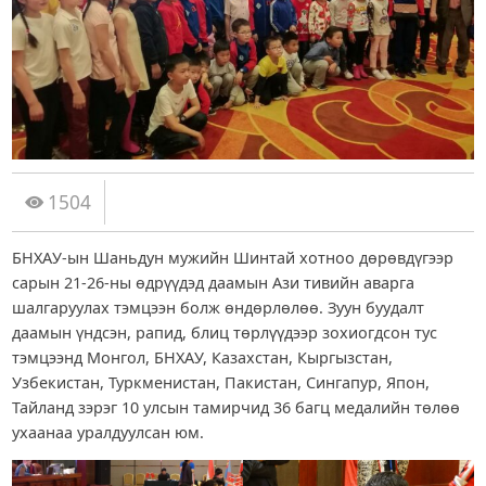
1504
БНХАУ-ын Шаньдун мужийн Шинтай хотноо дөрөвдүгээр
сарын 21-26-ны өдрүүдэд даамын Ази тивийн аварга
шалгаруулах тэмцээн болж өндөрлөлөө. Зуун буудалт
даамын үндсэн, рапид, блиц төрлүүдээр зохиогдсон тус
тэмцээнд Монгол, БНХАУ, Казахстан, Кыргызстан,
Узбекистан, Туркменистан, Пакистан, Сингапур, Япон,
Тайланд зэрэг 10 улсын тамирчид 36 багц медалийн төлөө
ухаанаа уралдуулсан юм.