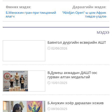
Post
Өмнөх мэдээ:
Дараагийн мэдээ:
Б.Мөнхжин гран-при тэмцээний
“Аbidjan Open”-ы цом Африк
navigation
ялагч
тивдээ үлдлээ
МЭДЭЭ
Баянгол дүүргийн өсвөрийн АШТ
02/06/2026
В.Думеш ахмадын ДАШТ-ээс
гурван алтан медальтай
10/01/2025
Б.Анужин хоёр дараалан хожив
09/30/2025