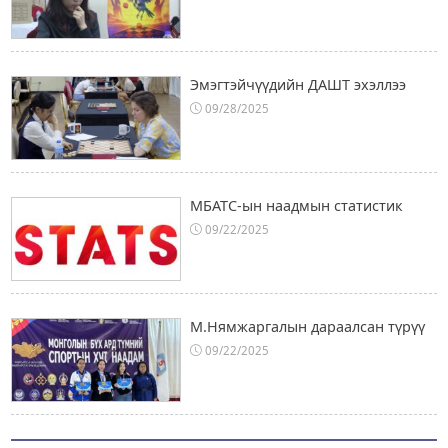
Эмэгтэйчүүдийн ДАШТ эхэллээ
09/28/2025
МБАТС-ын наадмын статистик
09/22/2025
М.Нямжаргалын дараалсан түрүү
09/22/2025