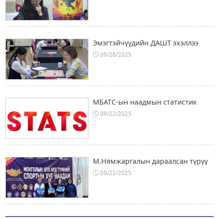
Эмэгтэйчүүдийн ДАШТ эхэллээ
09/28/2025
МБАТС-ын наадмын статистик
09/22/2025
М.Нямжаргалын дараалсан түрүү
09/22/2025