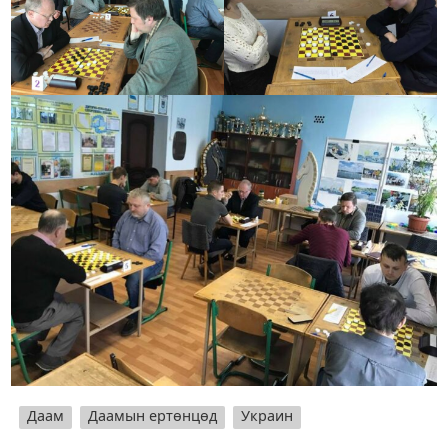
Даам
Даамын ертөнцөд
Украин