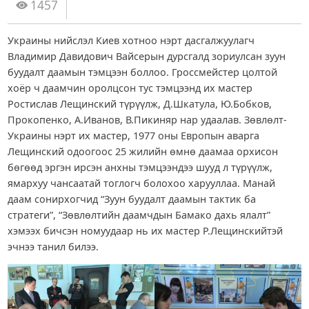
1457
Украины нийслэл Киев хотноо нэрт дасгалжуулагч
Владимир Давидович Вайсерын дурсгалд зориулсан зуун
буудалт даамын тэмцээн боллоо. Гроссмейстер цолтой
хоёр ч даамчин оролцсон тус тэмцээнд их мастер
Ростислав Лещинский түрүүлж, Д.Шкатула, Ю.Бобков,
Прокопенко, А.Иванов, В.Пикиняр нар удаалав. Зөвлөлт-
Украины нэрт их мастер, 1977 оны Европын аварга
Лещинский одоогоос 25 жилийн өмнө даамаа орхисон
бөгөөд эргэн ирсэн анхны тэмцээндээ шууд л түрүүлж,
ямархуу чансаатай тоглогч болохоо харууллаа. Манай
даам сонирхогчид “Зуун буудалт даамын тактик ба
стратеги”, “Зөвлөлтийн даамчдын Бамако дахь ялалт”
хэмээх бичсэн номуудаар нь их мастер Р.Лещинскийтэй
эчнээ танил билээ.