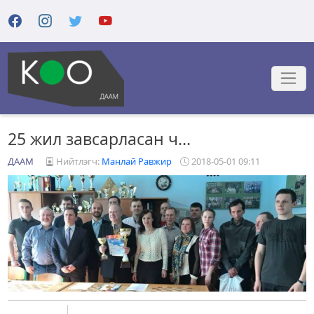
25 жил завсарласан ч…
ДААМ
Нийтлэгч:
Манлай Равжир
2018-05-01 09:11