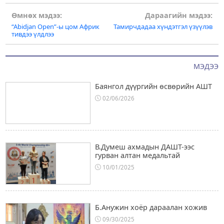
Post
Өмнөх мэдээ:
Дараагийн мэдээ:
“Аbidjan Open”-ы цом Африк
Тамирчдадаа хүндэтгэл үзүүлэв
navigation
тивдээ үлдлээ
МЭДЭЭ
Баянгол дүүргийн өсвөрийн АШТ
02/06/2026
В.Думеш ахмадын ДАШТ-ээс
гурван алтан медальтай
10/01/2025
Б.Анужин хоёр дараалан хожив
09/30/2025