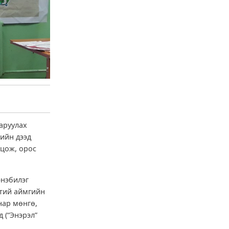
аруулах
гийн дээд
лцож, орос
энэбилэг
нтий аймгийн
нар мөнгө,
 (“Энэрэл”