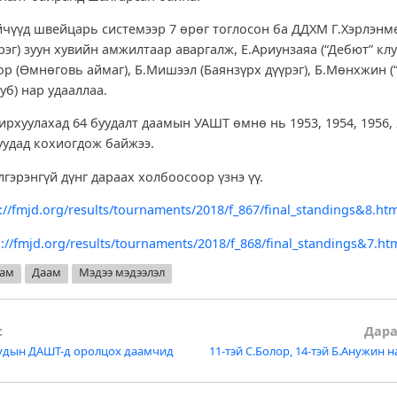
йчүүд швейцарь системээр 7 өрөг тоглосон ба ДДХМ Г.Хэрлэн
рэг) зуун хувийн амжилтаар аваргалж, Е.Ариунзаяа (“Дебют” клу
р (Өмнөговь аймаг), Б.Мишээл (Баянзүрх дүүрэг), Б.Мөнхжин (“
уб) нар удааллаа.
рхуулахад 64 буудалт даамын УАШТ өмнө нь 1953, 1954, 1956, 2
нуудад кохиогдож байжээ.
гэрэнгүй дүнг дараах холбоосоор үзнэ үү.
://fmjd.org/results/tournaments/2018/f_867/final_standings&8.ht
p://fmjd.org/results/tournaments/2018/f_868/final_standings&7.ht
аам
Даам
Мэдээ мэдээлэл
:
Дара
уудын ДАШТ-д оролцох даамчид
11-тэй С.Болор, 14-тэй Б.Анужин 
tion