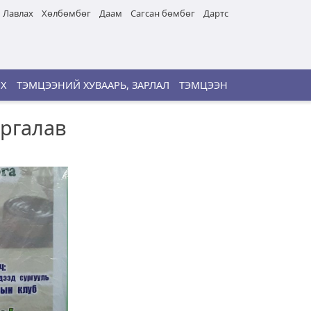
Лавлах
Хөлбөмбөг
Даам
Сагсан бөмбөг
Дартс
ИХ
ТЭМЦЭЭНИЙ ХУВААРЬ, ЗАРЛАЛ
ТЭМЦЭЭН
аргалав