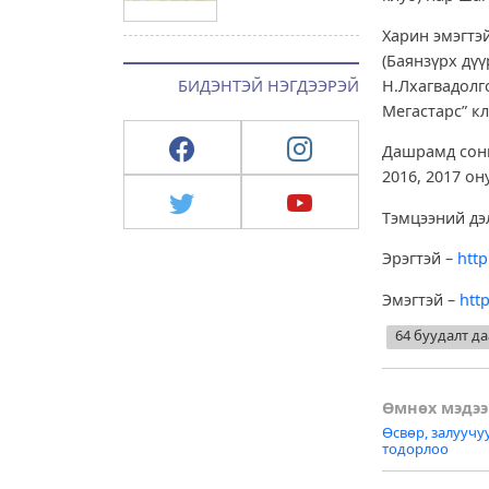
Харин эмэгтэ
(Баянзүрх дүү
Н.Лхагвадолго
БИДЭНТЭЙ НЭГДЭЭРЭЙ
Мегастарс” кл
Дашрамд сони
2016, 2017 о
Тэмцээний дэл
Эрэгтэй –
http
Эмэгтэй –
htt
64 буудалт д
Post
Өмнөх мэдээ
Өсвөр, залууч
naviga
тодорлоо