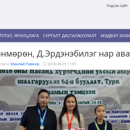
Үндсэн сайт
ТЛЭЛ, ЯРИЛЦЛАГА
СУРГАЛТ ДАСГАЛЖУУЛАЛТ
МЭДВЭЛ ЗОХ
энмөрөн, Д.Эрдэнэбилэг нар ав
лэгч:
Манлай Равжир
2018-08-25 11:07