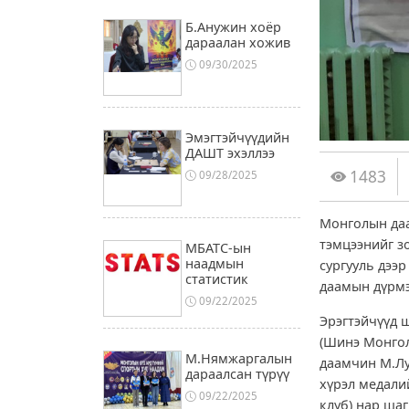
Б.Анужин хоёр
дараалан хожив
09/30/2025
Эмэгтэйчүүдийн
ДАШТ эхэллээ
1483
09/28/2025
Монголын даа
тэмцээнийг зо
МБАТС-ын
наадмын
сургууль дээр
статистик
даамын дүрмэ
09/22/2025
Эрэгтэйчүүд 
(Шинэ Монгол
М.Нямжаргалын
даамчин М.Лу
дараалсан түрүү
хүрэл медалий
09/22/2025
клуб) нар ша