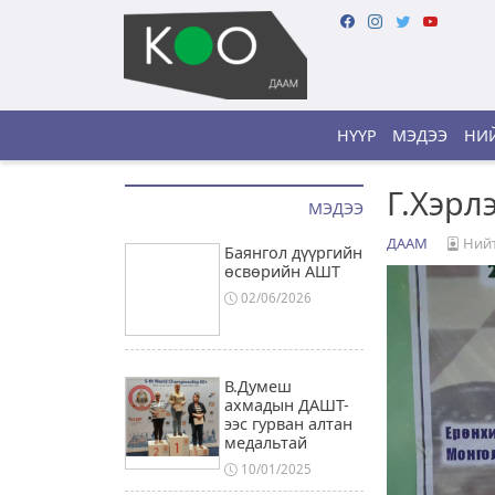
НҮҮР
МЭДЭЭ
НИЙ
Г.Хэрл
МЭДЭЭ
ДААМ
Нийт
Баянгол дүүргийн
өсвөрийн АШТ
02/06/2026
В.Думеш
ахмадын ДАШТ-
ээс гурван алтан
медальтай
10/01/2025