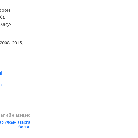
мөрөн
б),
Хасу-
008, 2015,
ml
ml
агийн мэдээ:
нар улсын аварга
болов