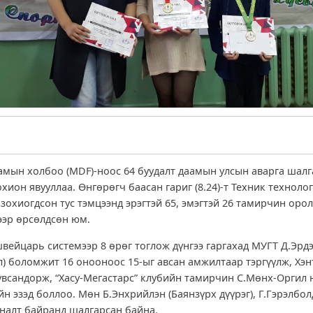
мын холбоо (MDF)-ноос 64 буудалт даамын улсын аварга шалг
хион явууллаа. Өнгөрөгч баасан гариг (8.24)-т Техник техноло
 зохиогдсон тус тэмцээнд эрэгтэй 65, эмэгтэй 26 тамирчин оро
эр өрсөлдсөн юм.
швейцарь системээр 8 өрөг тоглож дүнгээ гаргахад МУГТ Д.Эрд
) боломжит 16 онооноос 15-ыг авсан амжилтаар тэргүүлж, Хэ
всандорж, “Хасу-Мегастарс” клубийн тамирчин С.Мөнх-Оргил 
н эзэд боллоо. Мөн Б.Энхрийлэн (Баянзүрх дүүрэг), Г.Гэрэлболд
гналт байранд шалгарсан байна.