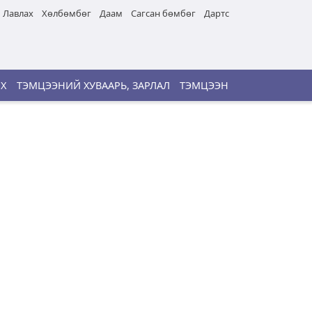
Лавлах
Хөлбөмбөг
Даам
Сагсан бөмбөг
Дартс
ИХ
ТЭМЦЭЭНИЙ ХУВААРЬ, ЗАРЛАЛ
ТЭМЦЭЭН