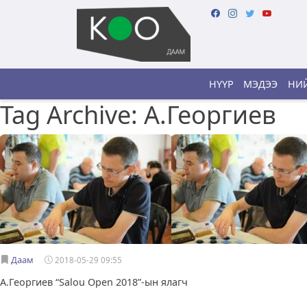
НҮҮР
МЭДЭЭ
НИЙ
Tag Archive: А.Георгиев
Даам
2018-05-29 09:55
А.Георгиев “Salou Open 2018”-ын ялагч