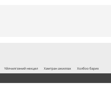
Үйлчилгээний нөхцөл
Хамтран ажиллах
Холбоо барих