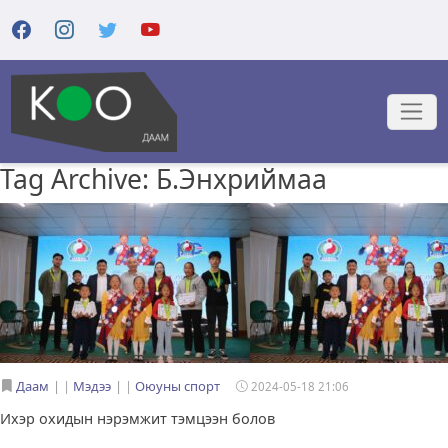
Tag Archive: Б.Энхриймаа
Даам
|
Мэдээ
|
Оюуны спорт
2024-05-18 21:06
Ихэр охидын нэрэмжит тэмцээн болов