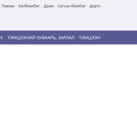
Лавлах
Хөлбөмбөг
Даам
Сагсан бөмбөг
Дартс
ИХ
ТЭМЦЭЭНИЙ ХУВААРЬ, ЗАРЛАЛ
ТЭМЦЭЭН