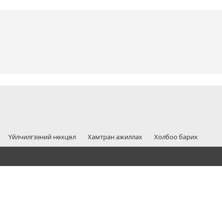
Үйлчилгээний нөхцөл
Хамтран ажиллах
Холбоо барих