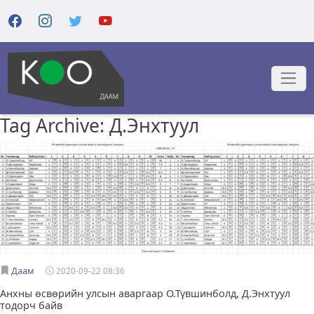
Tag Archive: Д.Энхтуул
Даам
2020-09-22 08:36
Анхны өсвөрийн улсын аваргаар О.Түвшинболд, Д.Энхтуул
тодорч байв