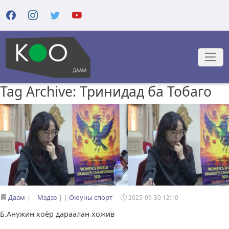
Tag Archive: Тринидад ба Тобаго
Даам
|
Мэдээ
|
Оюуны спорт
2025-09-30 12:10
Б.Анужин хоёр дараалан хожив