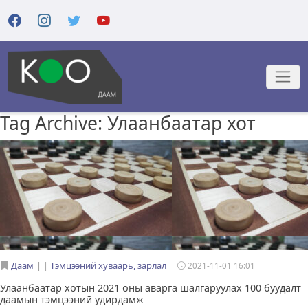
Tag Archive: Улаанбаатар хот
Даам
|
Тэмцээний хуваарь, зарлал
2021-11-01 16:01
Улаанбаатар хотын 2021 оны аварга шалгаруулах 100 буудалт
даамын тэмцээний удирдамж