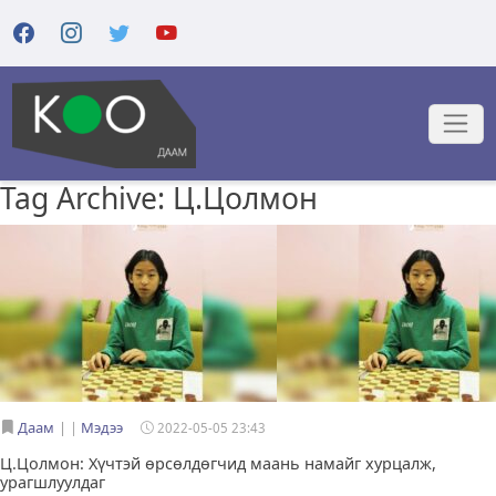
Tag Archive: Ц.Цолмон
Даам
|
Мэдээ
2022-05-05 23:43
Ц.Цолмон: Хүчтэй өрсөлдөгчид маань намайг хурцалж,
урагшлуулдаг