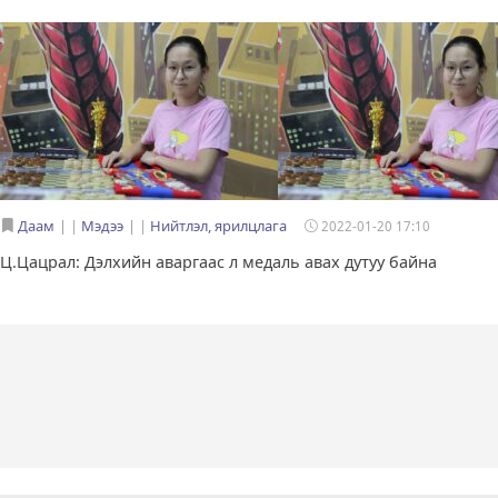
Даам
|
Мэдээ
|
Нийтлэл, ярилцлага
2022-01-20 17:10
Ц.Цацрал: Дэлхийн аваргаас л медаль авах дутуу байна