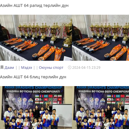
Азийн АШТ 64 рапид төрлийн дүн
Даам
|
Мэдээ
|
Оюуны спорт
2024-04-15 23:29
Азийн АШТ 64 блиц төрлийн дүн