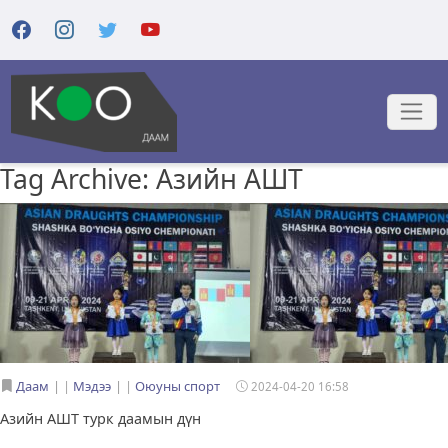
Tag Archive: Азийн АШТ
Даам
|
Мэдээ
|
Оюуны спорт
2024-04-20 16:58
Азийн АШТ турк даамын дүн