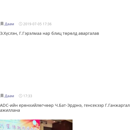
Даам
2019-07-05 17:36
Э.Хүслэн, Г.Гэрэлмаа нар блиц төрөлд аваргалав
Даам
17:33
ADC-ийн ерөнхийлөгчөөр Ч.Бат-Эрдэнэ, генсекээр Г.Ганжаргал
ажиллана