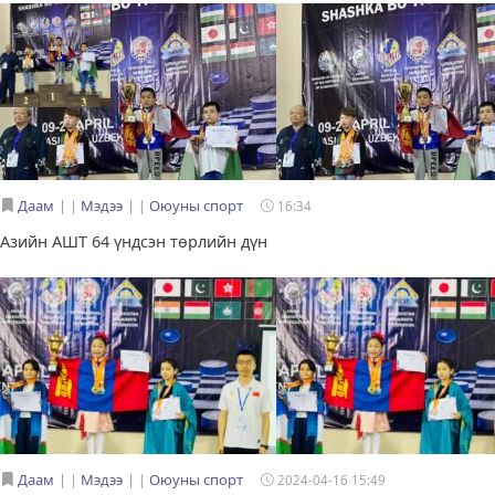
Даам
|
Мэдээ
|
Оюуны спорт
16:34
Азийн АШТ 64 үндсэн төрлийн дүн
Даам
|
Мэдээ
|
Оюуны спорт
2024-04-16 15:49