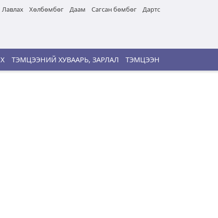
Лавлах
Хөлбөмбөг
Даам
Сагсан бөмбөг
Дартс
ИХ
ТЭМЦЭЭНИЙ ХУВААРЬ, ЗАРЛАЛ
ТЭМЦЭЭН