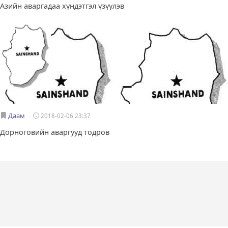
Азийн аваргадаа хүндэтгэл үзүүлэв
Даам
2018-02-06 23:37
Дорноговийн аваргууд тодров