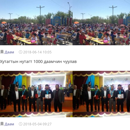
Даам
2018-06-14 10:05
Хутагтын нутагт 1000 даамчин чуулав
Даам
2018-05-04 09:27