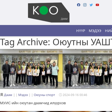
НҮҮР
МЭДЭЭ
НИЙ
Tag Archive: Оюутны УАШ
Даам
|
Мэдээ
|
Оюуны спорт
2024-09-16 00:46
МУИС-ийн оюутан-даамчид илүүрхэв