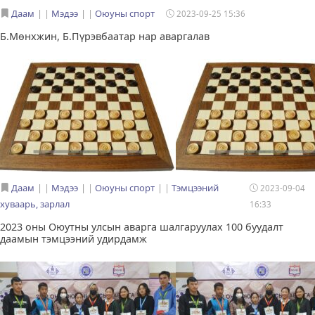
Даам
|
Мэдээ
|
Оюуны спорт
2023-09-25 15:36
Б.Мөнхжин, Б.Пүрэвбаатар нар аваргалав
Даам
|
Мэдээ
|
Оюуны спорт
|
Тэмцээний
2023-09-04
хуваарь, зарлал
16:33
2023 оны Оюутны улсын аварга шалгаруулах 100 буудалт
даамын тэмцээний удирдамж