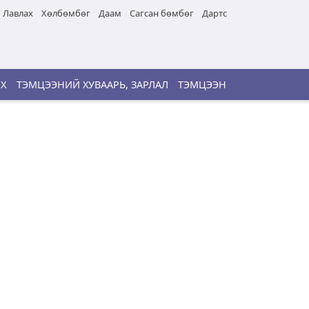
Лавлах
Хөлбөмбөг
Даам
Сагсан бөмбөг
Дартс
ИХ
ТЭМЦЭЭНИЙ ХУВААРЬ, ЗАРЛАЛ
ТЭМЦЭЭН