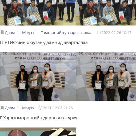
Даам
|
Мэдээ
|
Тэмцээний хуваарь, зарлал
2022-09-26 10:17
ШУТИС-ийн оюутан-даамчид аваргаллаа
Даам
|
Мэдээ
2021-12-06 21:25
Г.Хэрлэнмөрөнгийн дөрөв дэх түрүү