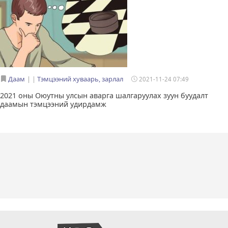
Даам
|
Тэмцээний хуваарь, зарлал
2021-11-24 07:49
2021 оны Оюутны улсын аварга шалгаруулах зуун буудалт
даамын тэмцээний удирдамж