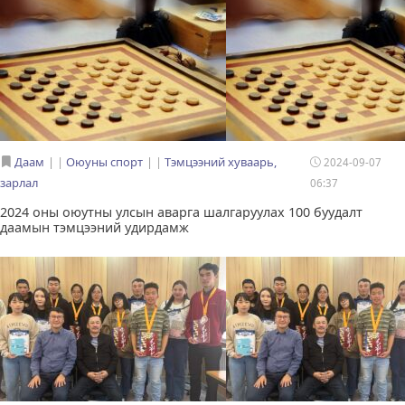
Даам
|
Оюуны спорт
|
Тэмцээний хуваарь,
2024-09-07
зарлал
06:37
2024 оны оюутны улсын аварга шалгаруулах 100 буудалт
даамын тэмцээний удирдамж