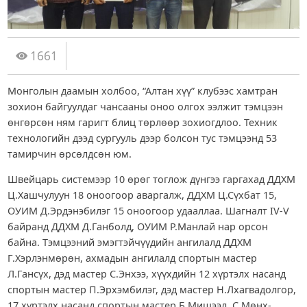
1661
Монголын даамын холбоо, “Алтан хүү” клубээс хамтран
зохион байгуулдаг чансааны оноо олгох ээлжит тэмцээн
өнгөрсөн ням гаригт блиц төрлөөр зохиогдлоо. Техник
технологийн дээд сургууль дээр болсон тус тэмцээнд 53
тамирчин өрсөлдсөн юм.
Швейцарь системээр 10 өрөг тоглож дүнгээ гаргахад ДДХМ
Ц.Хашчулуун 18 оноогоор аваргалж, ДДХМ Ц.Сүхбат 15,
ОУИМ Д.Эрдэнэбилэг 15 оноогоор удааллаа. Шагналт IV-V
байранд ДДХМ Д.Ганболд, ОУИМ Р.Манлай нар орсон
байна. Тэмцээний эмэгтэйчүүдийн ангилалд ДДХМ
Г.Хэрлэнмөрөн, ахмадын ангилалд спортын мастер
Л.Гансүх, дэд мастер С.Энхээ, хүүхдийн 12 хүртэлх насанд
спортын мастер П.Эрхэмбилэг, дэд мастер Н.Лхагвадолгор,
17 хүртэлх насанд спортын мастер Б.Мишээл, С.Мөнх-