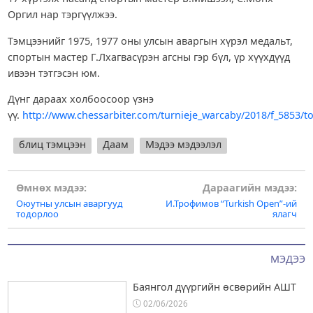
Оргил нар тэргүүлжээ.
Тэмцээнийг 1975, 1977 оны улсын аваргын хүрэл медальт,
спортын мастер Г.Лхагвасүрэн агсны гэр бүл, үр хүүхдүүд
ивээн тэтгэсэн юм.
Дүнг дараах холбоосоор үзнэ
үү.
http://www.chessarbiter.com/turnieje_warcaby/2018/f_5853/
блиц тэмцээн
Даам
Мэдээ мэдээлэл
Post
Өмнөх мэдээ:
Дараагийн мэдээ:
Оюутны улсын аваргууд
И.Трофимов “Turkish Open”-ий
navigation
тодорлоо
ялагч
МЭДЭЭ
Баянгол дүүргийн өсвөрийн АШТ
02/06/2026