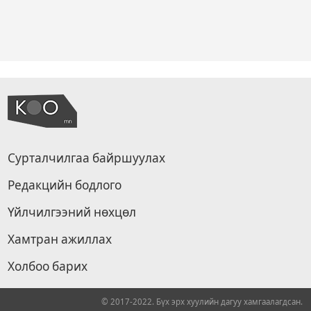
Сурталчилгаа байршуулах
Редакцийн бодлого
Үйлчилгээний нөхцөл
Хамтран ажиллах
Холбоо барих
© 2017-2022. Бүх эрх хуулийн дагуу хамгаалагдсан.