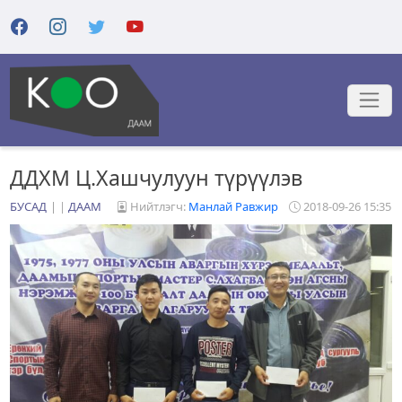
ДДХМ Ц.Хашчулуун түрүүлэв
БУСАД
|
ДААМ
Нийтлэгч:
Манлай Равжир
2018-09-26 15:35