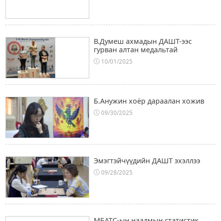
В.Думеш ахмадын ДАШТ-ээс
гурван алтан медальтай
10/01/2025
Б.Анужин хоёр дараалан хожив
09/30/2025
Эмэгтэйчүүдийн ДАШТ эхэллээ
09/28/2025
МБАТС-ын наадмын статистик