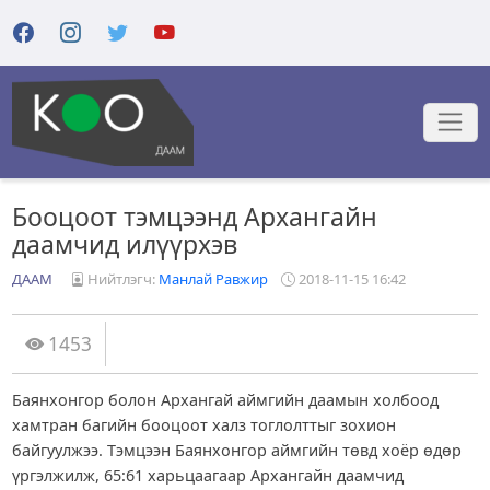
Бооцоот тэмцээнд Архангайн
даамчид илүүрхэв
ДААМ
Нийтлэгч:
Манлай Равжир
2018-11-15 16:42
1453
Баянхонгор болон Архангай аймгийн даамын холбоод
хамтран багийн бооцоот халз тоглолттыг зохион
байгуулжээ. Тэмцээн Баянхонгор аймгийн төвд хоёр өдөр
үргэлжилж, 65:61 харьцаагаар Архангайн даамчид