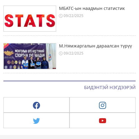
МБАТС-ын наадмын статистик
09/22/2025
М.Нямжаргалын дараалсан түрүү
09/22/2025
БИДЭНТЭЙ НЭГДЭЭРЭЙ