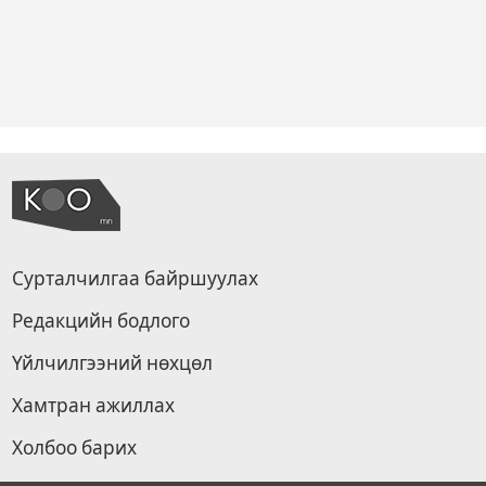
Сурталчилгаа байршуулах
Редакцийн бодлого
Үйлчилгээний нөхцөл
Хамтран ажиллах
Холбоо барих