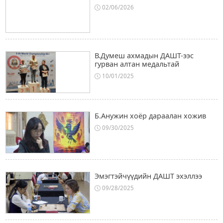
02/06/2026
В.Думеш ахмадын ДАШТ-ээс
гурван алтан медальтай
10/01/2025
Б.Анужин хоёр дараалан хожив
09/30/2025
Эмэгтэйчүүдийн ДАШТ эхэллээ
09/28/2025