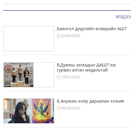
МЭДЭЭ
Баянгол дүүргийн өсвөрийн АШТ
02/06/2026
В.Думеш ахмадын ДАШТ-ээс
гурван алтан медальтай
10/01/2025
Б.Анужин хоёр дараалан хожив
09/30/2025