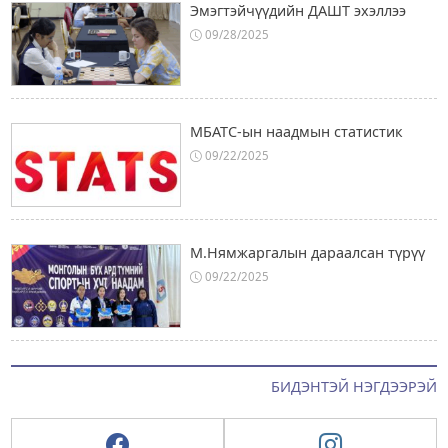
Эмэгтэйчүүдийн ДАШТ эхэллээ
09/28/2025
МБАТС-ын наадмын статистик
09/22/2025
М.Нямжаргалын дараалсан түрүү
09/22/2025
БИДЭНТЭЙ НЭГДЭЭРЭЙ