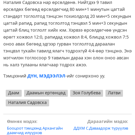
Наталия Садовска нар өрсөлдөнө. Нийтдээ 9 тавил
өрсөлдөх бөгөөд өрсөлдөгчид 80 мин+1 минутын цагтай
стандарт тоглолтод тэнцсэн тохиолдолд 20 мин+5 секундын
цагтай рапид, рапид тоглолтод тэнцвэл 5 мин+3 секундын
цагтай блиц тоглолт хийх юм. Хэрвээ өрсөлдөгчөө үндсэн
өрөгт хожвол 12:0, рапидад хожвол 8:4, блицэд хожвол 7:5
оноо авах бөгөөд эдгээр гурван тоглолтод дараалан
тэнцвэл тухайн тавилд ялагч тодрохгүй 4:4-өөр тэнцэнэ. Энэ
мэтчилэн тоглосоор 9 тавилын дараа хэн олон оноо авсан
нь халз тулааны ялагчаар тодрох ажээ.
Тэмцээний
ДҮН, МЭДЭЭЛЭЛ
-ийг сонирхоно уу.
Даам
Даамын ертөнцөд
Зоя Голубева
Латви
Наталия Садовска
Post
Өмнөх мэдээ:
Дараагийн мэдээ:
Бооцоот тэмцээнд Архангайн
ДДХМ С.Даваадорж түрүүлэв
navigation
даамчид илүүрхэв