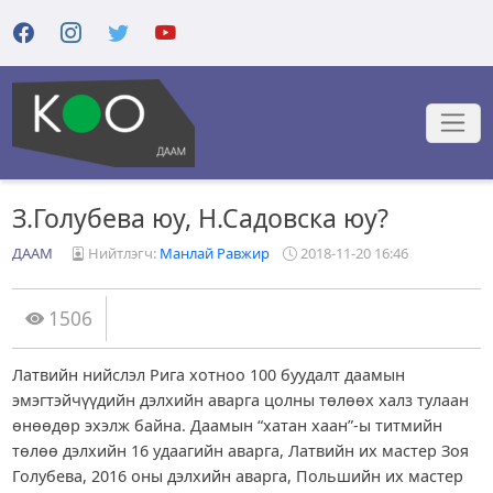
З.Голубева юу, Н.Садовска юу?
ДААМ
Нийтлэгч:
Манлай Равжир
2018-11-20 16:46
1506
Латвийн нийслэл Рига хотноо 100 буудалт даамын
эмэгтэйчүүдийн дэлхийн аварга цолны төлөөх халз тулаан
өнөөдөр эхэлж байна. Даамын “хатан хаан”-ы титмийн
төлөө дэлхийн 16 удаагийн аварга, Латвийн их мастер Зоя
Голубева, 2016 оны дэлхийн аварга, Польшийн их мастер