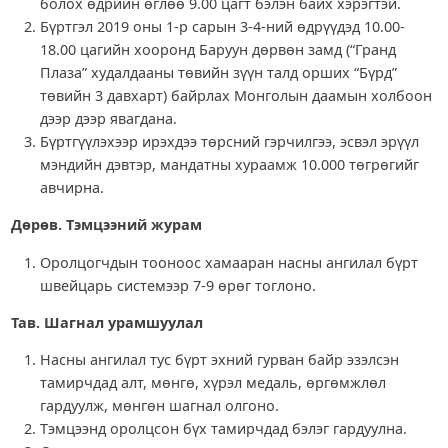
болох өдрийн өглөө 9.00 цагт бэлэн байх хэрэгтэй.
Бүртгэл 2019 оны 1-р сарын 3-4-ний өдрүүдэд 10.00-
18.00 цагийн хооронд Баруун дөрвөн замд (“Гранд
Плаза” худалдааны төвийн зүүн талд орших “Бүрд”
төвийн 3 давхарт) байрлах Монголын даамын холбоон
дээр дээр явагдана.
Бүртгүүлэхээр ирэхдээ төрсний гэрчилгээ, эсвэл эрүүл
мэндийн дэвтэр, мандатны хураамж 10.000 төгрөгийг
авчирна.
Дөрөв. Тэмцээний журам
Оролцогчдын тооноос хамааран насны ангилал бүрт
швейцарь системээр 7-9 өрөг тоглоно.
Тав. Шагнал урамшуулал
Насны ангилал тус бүрт эхний гурван байр эзэлсэн
тамирчдад алт, мөнгө, хүрэл медаль, өргөмжлөл
гардуулж, мөнгөн шагнал олгоно.
Тэмцээнд оролцсон бүх тамирчдад бэлэг гардуулна.