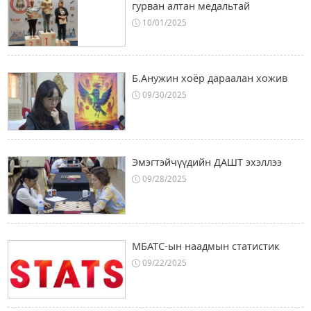
гурван алтан медальтай
10/01/2025
Б.Анужин хоёр дараалан хожив
09/30/2025
Эмэгтэйчүүдийн ДАШТ эхэллээ
09/28/2025
МБАТС-ын наадмын статистик
09/22/2025