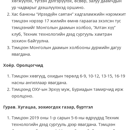
хөгжүүлэх, түгээн дэлгэрүүлэх, өсвөр, залуу даамчдын
ур чадварыг дээшлүүлэхэд оршино.
Хас банкны “Ирээдүйн саятан” хадгаламжийн нэрэмжит
тэмцээн нэрээр 17 жилийн өмнө гараагаа эхэлсэн тус
тэмцээнийг Монголын даамын холбоо, “Алтан хүү”
клуб, Техник технологийн дээд сургууль хамтран
зохион байгуулна.
Тэмцээн Монголын даамын холбооны дүрмийн дагуу
явагдана.
Хоёр. Оролцогчид
Тэмцээн хөвгүүд, охидын төрөлд 6-9, 10-12, 13-15, 16-19
насны ангиллаар явагдана.
Тэмцээнд ОХУ-ын Эрхүү муж, Буриадын тамирчид ирж
оролцоно.
Гурав. Хугацаа, зохиогдох газар, бүртгэл
Тэмцээн 2019 оны 1-р сарын 5-6-ны өдрүүдэд Техник
технологийн дээд сургууль дээр явагдана. Тэмцээн