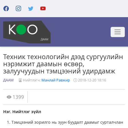
Техник технологийн дээд сургуулийн
нэрэмжит даамын өсвөр,
залуучуудын тэмцээний удирдамж
ДААМ
Нийтлэгч:
Манлай Равжир
2018-12-20 18:16
1399
Нэг. Нийтлэг зүйл
Тэмцээний зорилго нь зуун буудалт даамыг сурталчлан