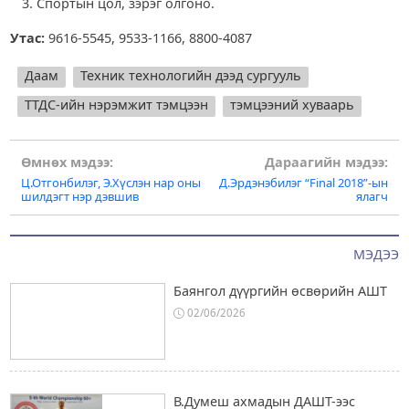
Спортын цол, зэрэг олгоно.
Утас:
9616-5545, 9533-1166, 8800-4087
Даам
Техник технологийн дээд сургууль
ТТДС-ийн нэрэмжит тэмцээн
тэмцээний хуваарь
Post
Өмнөх мэдээ:
Дараагийн мэдээ:
Ц.Отгонбилэг, Э.Хүслэн нар оны
Д.Эрдэнэбилэг “Final 2018”-ын
navigation
шилдэгт нэр дэвшив
ялагч
МЭДЭЭ
Баянгол дүүргийн өсвөрийн АШТ
02/06/2026
В.Думеш ахмадын ДАШТ-ээс