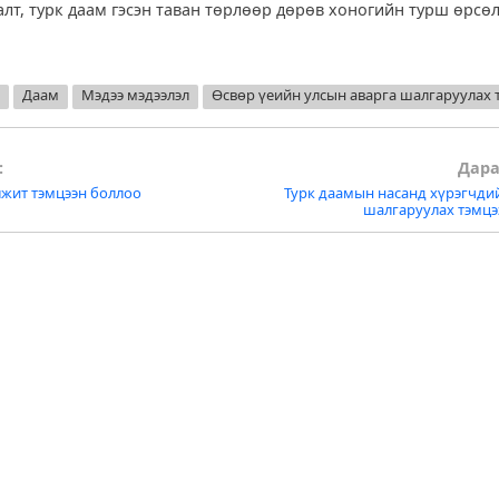
далт, турк даам гэсэн таван төрлөөр дөрөв хоногийн турш өр
К
Даам
Мэдээ мэдээлэл
Өсвөр үеийн улсын аварга шалгаруулах 
:
Дара
лжит тэмцээн боллоо
Турк даамын насанд хүрэгчди
tion
шалгаруулах тэмц