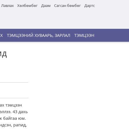
Лавлах
Хөлбөмбөг
Даам
Сагсан бөмбөг
Дартс
ИХ
ТЭМЦЭЭНИЙ ХУВААРЬ, ЗАРЛАЛ
ТЭМЦЭЭН
ид
ах тэмцээн
эллээ. 43 дахь
ж байгаа юм.
ндсэн, рапид,