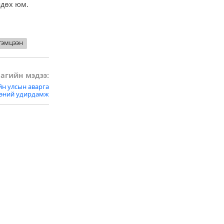
сөлдөх юм.
тэмцээн
агийн мэдээ:
йн улсын аварга
ээний удирдамж