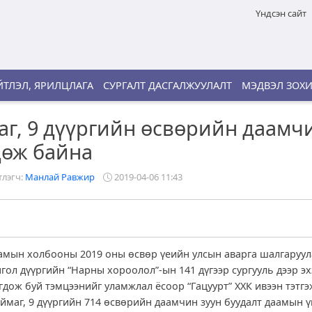
Үндсэн сайт
ТЛЭЛ, ЯРИЛЦЛАГА
СУРГАЛТ ДАСГАЛЖУУЛАЛТ
МЭДВЭЛ ЗОХ
аг, 9 дүүргийн өсвөрийн даамч
дөж байна
лэгч:
Манлай Равжир
2019-04-06 11:43
мын холбооны 2019 оны өсвөр үеийн улсын аварга шалгаруул
ол дүүргийн “Нарны хороолол”-ын 141 дүгээр сургууль дээр эх
гдож буй тэмцээнийг уламжлал ёсоор “Гацуурт” ХХК ивээн тэтгэ
аймаг, 9 дүүргийн 714 өсвөрийн даамчин зуун буудалт даамын ү