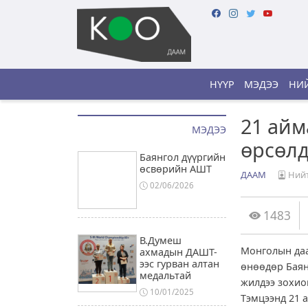
НҮҮР
МЭДЭЭ
НИЙ
21 айм
МЭДЭЭ
өрсөл
Баянгол дүүргийн
өсвөрийн АШТ
ДААМ
Нийт
02/06/2026
1483
В.Думеш
Монголын даа
ахмадын ДАШТ-
ээс гурван алтан
өнөөдөр Баянг
медальтай
жилдээ зохио
10/01/2025
Тэмцээнд 21 