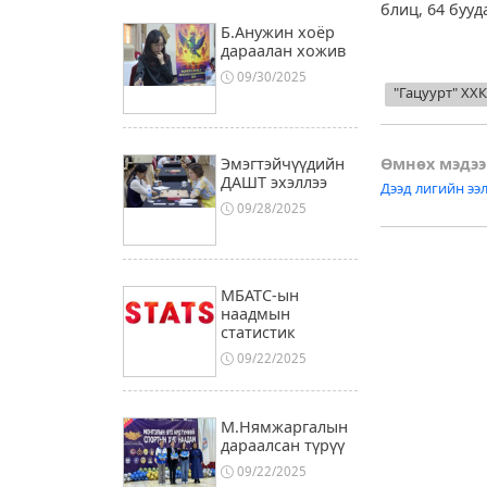
блиц, 64 буу
Б.Анужин хоёр
дараалан хожив
09/30/2025
"Гацуурт" ХХ
Post
Эмэгтэйчүүдийн
Өмнөх мэдээ
ДАШТ эхэллээ
Дээд лигийн ээ
naviga
09/28/2025
МБАТС-ын
наадмын
статистик
09/22/2025
М.Нямжаргалын
дараалсан түрүү
09/22/2025