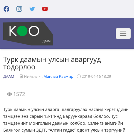
Турк даамын улсын аваргууд
тодорлоо
ДААМ
Нийтлэгч:
Манлай Равжир
2019-04-16 13:29
1572
Турк даамын улсын аварга шалгаруулах насанд хүрэгчдийн
тэмцээн энэ сарын 13-14-нд Баруунхараад боллоо. Тус
тэмцээнийг Монголын даамын холбоо, Сэлэнгэ аймгийн
Баянгол сумын ЗДТГ, “Алтан гадас” одонт улсын тэргүүний