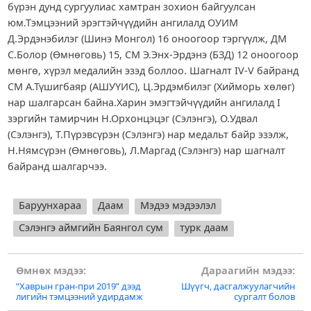
бүрэн дунд сургуулиас хамтран зохион байгуулсан
юм.Тэмцээний эрэгтэйчүүдийн ангилалд ОУИМ
Д.Эрдэнэбилэг (Шинэ Монгол) 16 оноогоор тэргүүлж, ДМ
С.Болор (Өмнөговь) 15, СМ Э.Энх-Эрдэнэ (БЗД) 12 оноогоор
мөнгө, хүрэл медалийн эзэд боллоо. Шагналт IV-V байранд
СМ А.Түшигбаяр (АШУҮИС), Ц.Эрдэмбилэг (Хийморь хөлөг)
нар шалгарсан байна.Харин эмэгтэйчүүдийн ангилалд I
зэргийн тамирчин Н.Орхонцэцэг (Сэлэнгэ), О.Удвал
(Сэлэнгэ), Т.Пүрэвсүрэн (Сэлэнгэ) нар медальт байр эзэлж,
Н.Нямсүрэн (Өмнөговь), Л.Маргад (Сэлэнгэ) нар шагналт
байранд шалгарчээ.
Баруунхараа
Даам
Мэдээ мэдээлэл
Сэлэнгэ аймгийн Баянгол сум
турк даам
Post
Өмнөх мэдээ:
Дараагийн мэдээ:
“Хаврын гран-при 2019” дээд
Шүүгч, дасгалжуулагчийн
navigation
лигийн тэмцээний удирдамж
сургалт болов