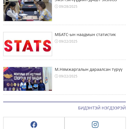
09/28/2025
МБАТС-ын наадмын статистик
09/22/2025
М.Нямжаргалын дараалсан түрүү
09/22/2025
БИДЭНТЭЙ НЭГДЭЭРЭЙ