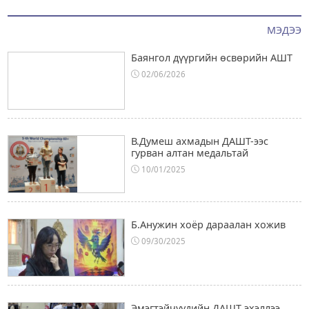
МЭДЭЭ
Баянгол дүүргийн өсвөрийн АШТ
02/06/2026
В.Думеш ахмадын ДАШТ-ээс
гурван алтан медальтай
10/01/2025
Б.Анужин хоёр дараалан хожив
09/30/2025
Эмэгтэйчүүдийн ДАШТ эхэллээ