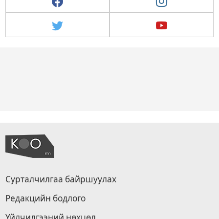
Сурталчилгаа байршуулах
Редакцийн бодлого
Үйлчилгээний нөхцөл