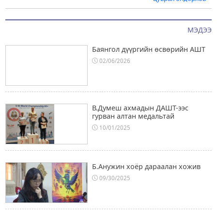
МЭДЭЭ
Баянгол дүүргийн өсвөрийн АШТ
02/06/2026
В.Думеш ахмадын ДАШТ-ээс
гурван алтан медальтай
10/01/2025
Б.Анужин хоёр дараалан хожив
09/30/2025