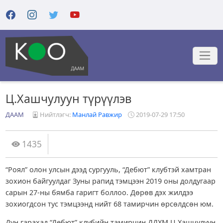
Ц.Хашчулуун түрүүлэв
ДААМ
Нийтлэгч:
Манлай Равжир
2019-07-29 17:50
1435
“Роял” олон улсын дээд сургууль, “Дебют” клубтэй хамтран
зохион байгуулдаг Зуны рапид тэмцээн 2019 оны долдугаар
сарын 27-ны бямба гаригт боллоо. Дөрөв дэх жилдээ
зохиогдсон тус тэмцээнд нийт 68 тамирчин өрсөлдсөн юм.
Дүн гарахад “Дебют” клубийн тамирчин ДДХМ Ц.Хашчулуун