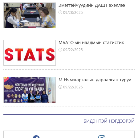
Эмэгтэйчүүдийн ДАШТ эхэллээ
09/28/2025
МБАТС-ын наадмын статистик
09/22/2025
М.Нямжаргалын дараалсан түрүү
09/22/2025
БИДЭНТЭЙ НЭГДЭЭРЭЙ