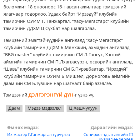
боломжит 18 онооноос 16-г авсан ажилтаар тэмцээний
ялагчаар тодорлоо. Удаах байрт “Ирээдүй” клубийн
тамирчин ОУИМ Г. Ганжаргал, “Хасу-Мегастарс” клубийн
тамирчин ДДХМ Ц.Сүхбат нар шалгарлаа.
Тэмцээний эмэгтэйчүүдийн ангилалд “Хасу-Мегастарс”
клубийн тамирчин ДДХМ Б.Мөнхжин, ахмадын ангилалд
“BBG master” клубийн тамирчин СМ Л.Гансүх, Хэнтий
аймгийн тамирчин СМ П.Лхагвасүрэн, өсвөрийн ангилалд
“Шавь” клубийн тамирчин СМ Б.Пүрэвбаатар, “Ирээдүй”
клубийн тамирчин ОУИМ Б.Мишээл, Дорноговь аймгийн
даамчин СМ Б.Түвшин нар шагналт байр эзэллээ.
Тэмцээний
ДЭЛГЭРЭНГҮЙ ДҮН
-г үзнэ үү.
Даам
Мэдээ мэдээлэл
Ц.Хашчулуун
Post
Өмнөх мэдээ:
Дараагийн мэдээ:
Их мастер Г.Ганжаргал түрүүлэв
Сонирхогчдын лигийн III
navigation
цуврал өндөрлөв