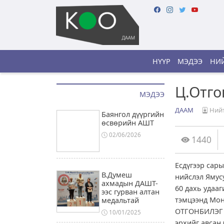
НҮҮР
МЭДЭЭ
НИЙ
Ц.Отго
МЭДЭЭ
ДААМ
Нийт
Баянгол дүүргийн
өсвөрийн АШТ
02/06/2026
1440
Есдүгээр сары
В.Думеш
нийслэл Ямус
ахмадын ДАШТ-
60 дахь удаа
ээс гурван алтан
тэмцээнд Мон
медальтай
ОТГОНБИЛЭГ о
10/01/2025
эрхийг авсан