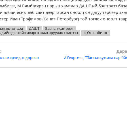
эмбилэг, М.Бямбасүрэн нарын хамтаар ДАШТ-ий бэлтгэлээ баз
й албан ёсны вэб сайт дээр гарсан оноолтын дагуу тэрбээр эх
стер Иван Трофимов (Санкт-Петербург)-той тоглох оноолт таар
ын ертөнцөд
ДАШТ
Зааны ясан эрэг
чдийн дэлхийн аварга шалгаруулах тэмцээн
Ц.Отгонбилэг
:
Дара
х тамирчид тодорлоо
А.Георгиев, Т.Тансыккужина нар “Xi
tion