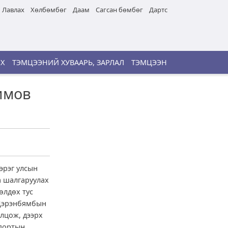
Лавлах
Хөлбөмбөг
Даам
Сагсан бөмбөг
Дартс
ИХ
ТЭМЦЭЭНИЙ ХУВААРЬ, ЗАРЛАЛ
ТЭМЦЭЭН
имов
эрэг улсын
а шалгаруулах
өлдөх тус
 Цэрэнбямбын
лцож, дээрх
спортын