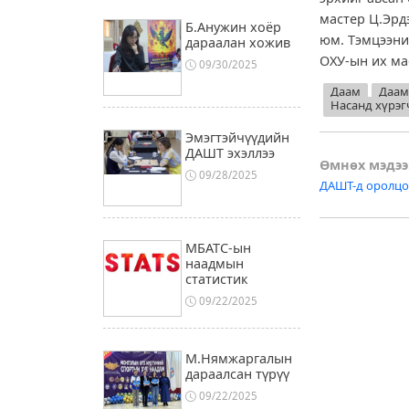
мастер Ц.Эрд
Б.Анужин хоёр
юм. Тэмцээни
дараалан хожив
ОХУ-ын их ма
09/30/2025
Даам
Даам
Насанд хүрэг
Эмэгтэйчүүдийн
ДАШТ эхэллээ
Post
Өмнөх мэдээ
09/28/2025
ДАШТ-д оролцо
naviga
МБАТС-ын
наадмын
статистик
09/22/2025
М.Нямжаргалын
дараалсан түрүү
09/22/2025