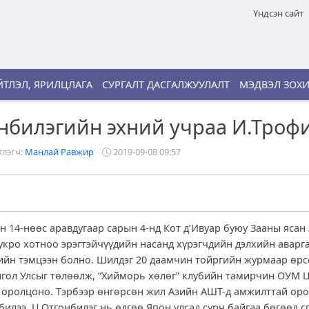
Үндсэн сайт
ТЛЭЛ, ЯРИЛЦЛАГА
СУРГАЛТ ДАСГАЛЖУУЛАЛТ
МЭДВЭЛ ЗОХ
нбилэгийн эхний учраа И.Троф
лэгч:
Манлай Равжир
2019-09-08 09:57
н 14-нөөс аравдугаар сарын 4-нд Кот д’Ивуар буюу Зааны ясан 
укро хотноо эрэгтэйчүүдийн насанд хүрэгчдийн дэлхийн аварг
гийн тэмцээн болно. Шилдэг 20 даамчин тойргийн журмаар өрс
гол Улсыг төлөөлж, “Хийморь хөлөг” клубийн тамирчин ОУМ
ролцоно. Тэрбээр өнгөрсөн жил Азийн АШТ-д амжилттай оро
 билээ. Ц.Отгонбилэг нь өдгөө Япон улсад сурч байгаа бөгөөд 