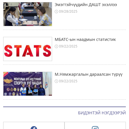
Эмэгтэйчүүдийн ДАШТ эхэллээ
09/28/2025
МБАТС-ын наадмын статистик
09/22/2025
М.Нямжаргалын дараалсан түрүү
09/22/2025
БИДЭНТЭЙ НЭГДЭЭРЭЙ