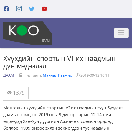
Хүүхдийн спортын VI их наадмын
дүн мэдээлэл
ДААМ
Нийтлэгч:
Манлай Равжир
2019-09-12 10:11
1379
Монголын хүүхдийн спортын VI их наадмын зуун буудалт
даамын тэмцээн 2019 оны 9 дүгээр сарын 12-14-ний
өдрүүдэд Хан-Уул дүүргийн Ажилчны соёлын ордонд
боллоо. 1999 оноос эхлэн зохиогдсон тус наадмын