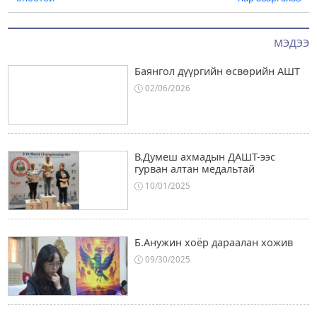
МЭДЭЭ
Баянгол дүүргийн өсвөрийн АШТ
02/06/2026
В.Думеш ахмадын ДАШТ-ээс
гурван алтан медальтай
10/01/2025
Б.Анужин хоёр дараалан хожив
09/30/2025