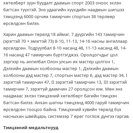
хөтөлбөрт зуун буудалт даамын спорт 2003 оноос эхлэн
багтсан түүхтэй. Энэ удаагийн хүүхдийн наадмын шигшээ
тэмцээнд 6000 орчим тамирчин спортын 38 төрлөөр
өрсөлдсөн билээ.
Харин даамын төрөлд 18 аймаг, 7 дүүргийн 143 тамирчин
(эрэгтэй 70 + эмэгтэй 73) 8-10, 11-13, 14-16 насны ангиллаар
өрсөлдсөн. Тодруулбал 8-10 насанд 48, 11-13 насанд 48, 14-
16 насанд 47 тамирчин бүртгэгджээ. Оролцогчдыг цол
зэргээр нь ангилбал Олон улсын их мастер цолтон 1,
Дэлхийн даамын холбооны мастер 1, Дэлхийн даамын
холбооны дэд мастер 7, спортын мастер 6, дэд мастер 34, I
зэрэгтэй тамирчин 47, II зэрэгтэй тамирчин 13, III зэрэгтэй
тамирчин 7, зэрэггүй даамчин 27 оролцсон юм. Мөн энэ
наадмаас эхлэн тэмцээний хөтөлбөрт багийн тэмцээн
багтсан билээ. Анхан шатны тэмцээнд 4000 гаруй тамирчин
өрсөлдсөн тооцоо байна. Тэмцээний хувийн төрөлд бүх
насныхан швейцарь системээр 7 өрөг тоглож дүнгээ гаргав.
Тэмцээний медальтнууд