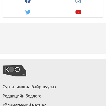
Сурталчилгаа байршуулах
Редакцийн бодлого
Үйлчилгээний нөхцөл