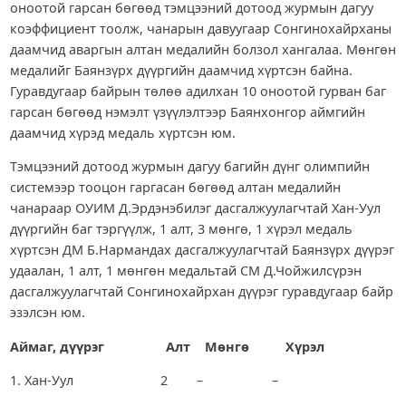
оноотой гарсан бөгөөд тэмцээний дотоод журмын дагуу
коэффициент тоолж, чанарын давуугаар Сонгинохайрханы
даамчид аваргын алтан медалийн болзол хангалаа. Мөнгөн
медалийг Баянзүрх дүүргийн даамчид хүртсэн байна.
Гуравдугаар байрын төлөө адилхан 10 оноотой гурван баг
гарсан бөгөөд нэмэлт үзүүлэлтээр Баянхонгор аймгийн
даамчид хүрэд медаль хүртсэн юм.
Тэмцээний дотоод журмын дагуу багийн дүнг олимпийн
системээр тооцон гаргасан бөгөөд алтан медалийн
чанараар ОУИМ Д.Эрдэнэбилэг дасгалжуулагчтай Хан-Уул
дүүргийн баг тэргүүлж, 1 алт, 3 мөнгө, 1 хүрэл медаль
хүртсэн ДМ Б.Нармандах дасгалжуулагчтай Баянзүрх дүүрэг
удаалан, 1 алт, 1 мөнгөн медальтай СМ Д.Чойжилсүрэн
дасгалжуулагчтай Сонгинохайрхан дүүрэг гуравдугаар байр
эзэлсэн юм.
Аймаг, дүүрэг Алт Мөнгө Хүрэл
1. Хан-Уул 2 – –