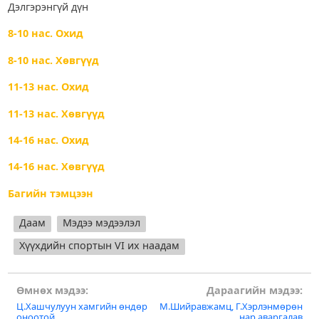
Дэлгэрэнгүй дүн
8-10 нас. Охид
8-10 нас. Хөвгүүд
11-13 нас. Охид
11-13 нас. Хөвгүүд
14-16 нас. Охид
14-16 нас. Хөвгүүд
Багийн тэмцээн
Даам
Мэдээ мэдээлэл
Хүүхдийн спортын VI их наадам
Post
Өмнөх мэдээ:
Дараагийн мэдээ:
Ц.Хашчулуун хамгийн өндөр
М.Шийравжамц, Г.Хэрлэнмөрөн
navigation
оноотой
нар аваргалав