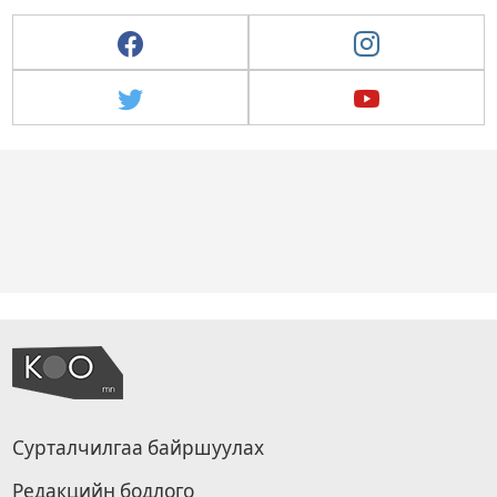
Сурталчилгаа байршуулах
Редакцийн бодлого