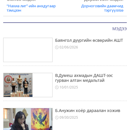
Post
“Нахиа лиг”-ийн анхдугаар
Дорноговийн даамчид
navigation
тэмцээн
тэргүүллээ
МЭДЭЭ
Баянгол дүүргийн өсвөрийн АШТ
02/06/2026
В.Думеш ахмадын ДАШТ-ээс
гурван алтан медальтай
10/01/2025
Б.Анужин хоёр дараалан хожив
09/30/2025