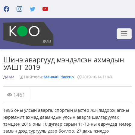
Шинэ аваргууд мэндэлсэн ахмадын
УАШТ 2019
ДААМ
Нийтлэгч:
Манлай Равжир
2019-10-14 11:48
1461
1986 оны улсын аварга, спортын мастер Ж.Нямдорж агсны
нэрэмжит ахмад даамчдын улсын аварга шалгаруулах
тэмцээн 2019 оны 10 дугаар сарын 11-13-ны өдрүүдэд Төмөр
замын дээд сургууль дээр боллоо. 27 дахь жилдээ