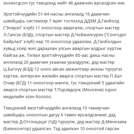
зохиогдсон тус тэмцээнд нийт 46 даамчин өрсөлдсөн юм.
Эрэгтэйчүүдийн 51-64 насны ангилалд 16 даамчин
швейцарь системээр 7 өрөг тоглоход ДДХМ Д.Ганболд
(“Энэрэл” клуб) 11 оноогоор аваргалж, спортын мастер
Л.Гансүх (БЗД), спортын мастер Д.Чойжилсүрэн (“Сонгодог
байрлал” клуб) нар 10 оноогоор удааллаа. Д.Ганболдын
хувьд хоёр жил дараалан улсын аваргын алдрыг хүртэж
байгаа аж. Тэгвэл эрэгтэйчүүдийн 65-аас дээш насны
ангилалд 20 даамчин ухаанаа уралдуулж, дэд мастер
Ц.Батхүү (БЗД) 12 оноо авсан амжилтаар анхны түрүүгээ
хүртэж, өнгөрсөн жилийн аварга спортын мастер П.Бат-
Очир (БГД) 11 оноогоор мөнгө, тус тэмцээний 5 удаагийн
аварга спортын мастер Т.Пүрэвдорж (Монгени) хүрэл
медалийн эзэн боллоо.
Тэмцээний эмэгтэйчүүдийн ангилалд 10 тамирчин
швейцарь оноолтын дагуу 6 тавил өрсөлдсөнөөс дэд
мастер Д.Отгонцэцэг (ЧД) түрүүлж, дэд мастер Д.Мөнхзаяа
(Баянхонгор) удаалсан. Тэд адилхан 10 оноотой гарсан