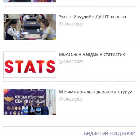
Эмэгтэйчүүдийн ДАШТ эхэллээ
09/28/2025
МБАТС-ын наадмын статистик
09/22/2025
М.Нямжаргалын дараалсан түрүү
09/22/2025
БИДЭНТЭЙ НЭГДЭЭРЭЙ