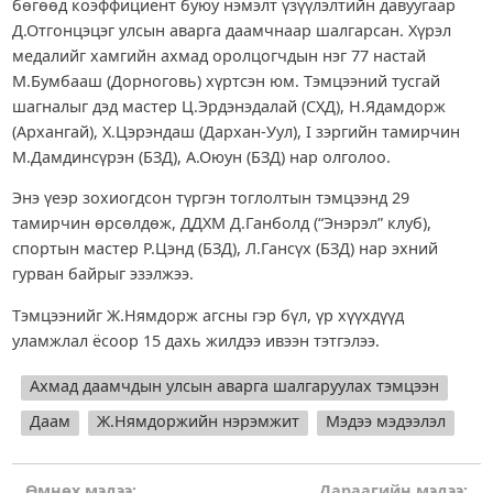
бөгөөд коэффициент буюу нэмэлт үзүүлэлтийн давуугаар
Д.Отгонцэцэг улсын аварга даамчнаар шалгарсан. Хүрэл
медалийг хамгийн ахмад оролцогчдын нэг 77 настай
М.Бумбааш (Дорноговь) хүртсэн юм. Тэмцээний тусгай
шагналыг дэд мастер Ц.Эрдэнэдалай (СХД), Н.Ядамдорж
(Архангай), Х.Цэрэндаш (Дархан-Уул), I зэргийн тамирчин
М.Дамдинсүрэн (БЗД), А.Оюун (БЗД) нар олголоо.
Энэ үеэр зохиогдсон түргэн тоглолтын тэмцээнд 29
тамирчин өрсөлдөж, ДДХМ Д.Ганболд (“Энэрэл” клуб),
спортын мастер Р.Цэнд (БЗД), Л.Гансүх (БЗД) нар эхний
гурван байрыг эзэлжээ.
Тэмцээнийг Ж.Нямдорж агсны гэр бүл, үр хүүхдүүд
уламжлал ёсоор 15 дахь жилдээ ивээн тэтгэлээ.
Ахмад даамчдын улсын аварга шалгаруулах тэмцээн
Даам
Ж.Нямдоржийн нэрэмжит
Мэдээ мэдээлэл
Өмнөх мэдээ:
Дараагийн мэдээ: