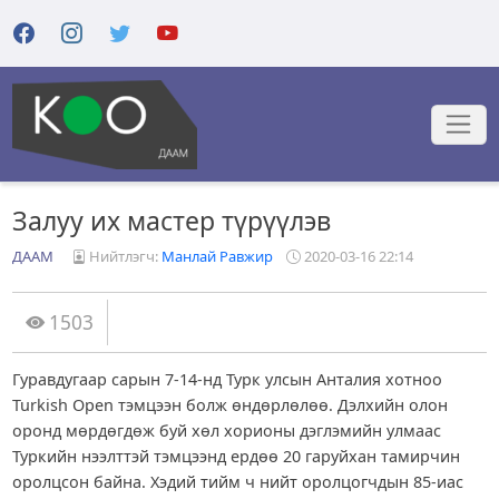
Залуу их мастер түрүүлэв
ДААМ
Нийтлэгч:
Манлай Равжир
2020-03-16 22:14
1503
Гуравдугаар сарын 7-14-нд Турк улсын Анталия хотноо
Turkish Open тэмцээн болж өндөрлөлөө. Дэлхийн олон
оронд мөрдөгдөж буй хөл хорионы дэглэмийн улмаас
Туркийн нээлттэй тэмцээнд ердөө 20 гаруйхан тамирчин
оролцсон байна. Хэдий тийм ч нийт оролцогчдын 85-иас