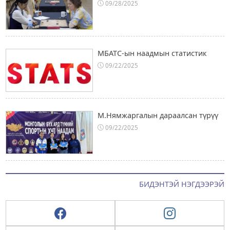
09/28/2025
МБАТС-ын наадмын статистик
09/22/2025
М.Нямжаргалын дараалсан түрүү
09/22/2025
БИДЭНТЭЙ НЭГДЭЭРЭЙ