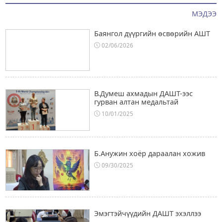
МЭДЭЭ
Баянгол дүүргийн өсвөрийн АШТ
02/06/2026
В.Думеш ахмадын ДАШТ-ээс
гурван алтан медальтай
10/01/2025
Б.Анужин хоёр дараалан хожив
09/30/2025
Эмэгтэйчүүдийн ДАШТ эхэллээ