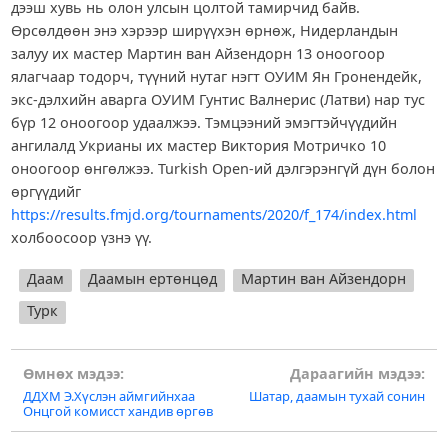
дээш хувь нь олон улсын цолтой тамирчид байв.
Өрсөлдөөн энэ хэрээр ширүүхэн өрнөж, Нидерландын
залуу их мастер Мартин ван Айзендорн 13 оноогоор
ялагчаар тодорч, түүний нутаг нэгт ОУИМ Ян Гронендейк,
экс-дэлхийн аварга ОУИМ Гунтис Валнерис (Латви) нар тус
бүр 12 оноогоор удаалжээ. Тэмцээний эмэгтэйчүүдийн
ангилалд Укрианы их мастер Виктория Мотричко 10
оноогоор өнгөлжээ. Turkish Open-ий дэлгэрэнгүй дүн болон
өргүүдийг
https://results.fmjd.org/tournaments/2020/f_174/index.html
холбоосоор үзнэ үү.
Даам
Даамын ертөнцөд
Мартин ван Айзендорн
Турк
Post
Өмнөх мэдээ:
Дараагийн мэдээ:
ДДХМ Э.Хүслэн аймгийнхаа
Шатар, даамын тухай сонин
navigation
Онцгой комисст хандив өргөв