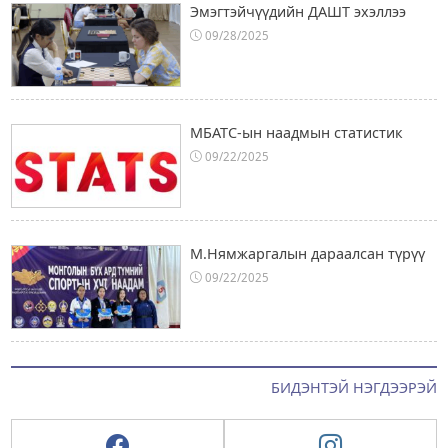
Эмэгтэйчүүдийн ДАШТ эхэллээ
09/28/2025
МБАТС-ын наадмын статистик
09/22/2025
М.Нямжаргалын дараалсан түрүү
09/22/2025
БИДЭНТЭЙ НЭГДЭЭРЭЙ