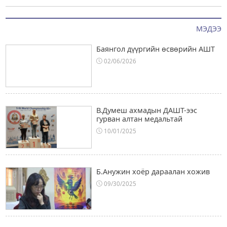
МЭДЭЭ
Баянгол дүүргийн өсвөрийн АШТ
02/06/2026
В.Думеш ахмадын ДАШТ-ээс
гурван алтан медальтай
10/01/2025
Б.Анужин хоёр дараалан хожив
09/30/2025