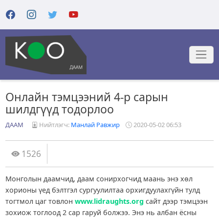
Онлайн тэмцээний 4-р сарын
шилдгүүд тодорлоо
ДААМ
Нийтлэгч:
Манлай Равжир
2020-05-02 06:53
1526
Монголын даамчид, даам сонирхогчид маань энэ хөл
хорионы үед бэлтгэл сургуулилтаа орхигдуулахгүйн тулд
тогтмол цаг товлон
www.lidraughts.org
сайт дээр тэмцээн
зохиож тоглоод 2 сар гаруй болжээ. Энэ нь албан ёсны