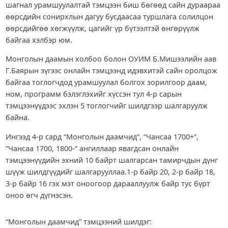
шагнал урамшуулалтай тэмцээн биш бөгөөд сайн дураараа
өөрсдийн сонирхлын дагуу бусдаасаа туршлага солилцон
өөрсдийгөө хөгжүүлж, цагийг үр бүтээлтэй өнгөрүүлж
байгаа хэлбэр юм.
Монголын даамын холбоо болон ОУИМ Б.Мишээлийн аав
Г.Баярын зүгээс онлайн тэмцээнд идэвхитэй сайн оролцож
байгаа тоглогчдод урамшуулал болгох зорилгоор даам,
ном, программ бэлэглэхийг хүссэн тул 4-р сарын
тэмцээнүүдээс эхлэн 5 тоглогчийг шилдгээр шалгаруулж
байна.
Ингээд 4-р сард “Монголын даамчид”, “Чансаа 1700+”,
“Чансаа 1700, 1800-“ ангиллаар явагдсан онлайн
тэмцээнүүдийн эхний 10 байрт шалгарсан тамирчдын дүнг
шүүж шилдгүүдийг шалгарууллаа.1-р байр 20, 2-р байр 18,
3-р байр 16 гэх мэт оноогоор дарааллуулж байр тус бүрт
оноо өгч дүгнэсэн.
“Монголын даамчид” тэмцээний шилдэг: