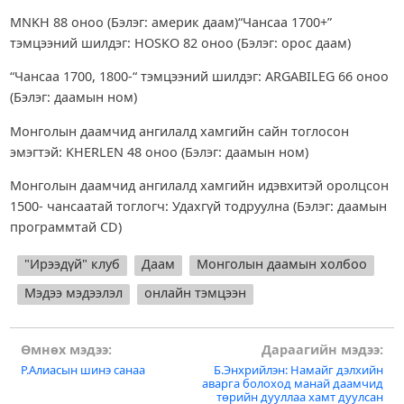
MNKH 88 оноо (Бэлэг: америк даам)“Чансаа 1700+”
тэмцээний шилдэг: HOSKO 82 оноо (Бэлэг: орос даам)
“Чансаа 1700, 1800-“ тэмцээний шилдэг: ARGABILEG 66 оноо
(Бэлэг: даамын ном)
Монголын даамчид ангилалд хамгийн сайн тоглосон
эмэгтэй: KHERLEN 48 оноо (Бэлэг: даамын ном)
Монголын даамчид ангилалд хамгийн идэвхитэй оролцсон
1500- чансаатай тоглогч: Удахгүй тодруулна (Бэлэг: даамын
программтай CD)
"Ирээдүй" клуб
Даам
Монголын даамын холбоо
Мэдээ мэдээлэл
онлайн тэмцээн
Post
Өмнөх мэдээ:
Дараагийн мэдээ:
Р.Алиасын шинэ санаа
Б.Энхрийлэн: Намайг дэлхийн
navigation
аварга болоход манай даамчид
төрийн дууллаа хамт дуулсан