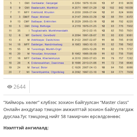
2644
“Хийморь хөлөг” клубээс зохион байгуулсан “Master class”
Онлайн анхдугаар тэмцээн амжилттай зохион байгуулагдаж
дууслаа.Тус тэмцээнд нийт 58 тамирчин өрсөлдсөнөөс
Нээлттэй ангилалд: