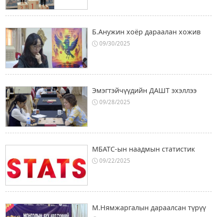
Б.Анужин хоёр дараалан хожив
09/30/2025
Эмэгтэйчүүдийн ДАШТ эхэллээ
09/28/2025
МБАТС-ын наадмын статистик
09/22/2025
М.Нямжаргалын дараалсан түрүү