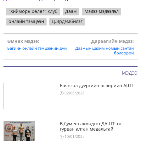
"Хийморь хөлөг" клуб
Даам
Мэдээ мэдээлэл
онлайн тэмцээн
Ц.Эрдэмбилэг
Post
Өмнөх мэдээ:
Дараагийн мэдээ:
Багийн онлайн тэмцээний дүн
Даамын цахим номын сантай
navigation
болоорой
МЭДЭЭ
Баянгол дүүргийн өсвөрийн АШТ
02/06/2026
В.Думеш ахмадын ДАШТ-ээс
гурван алтан медальтай
10/01/2025