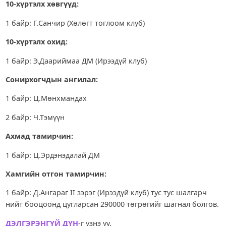
10-хүртэлх хөвгүүд:
1 байр: Г.Санчир (Хөлөгт тоглоом клуб)
10-хүртэлх охид:
1 байр: Э.Даариймаа ДМ (Ирээдүй клуб)
Сонирхогчдын ангилал:
1 байр: Ц.Мөнхмандах
2 байр: Ч.Тэмүүн
Ахмад тамирчин:
1 байр: Ц.Эрдэнэдалай ДМ
Хамгийн отгон тамирчин:
1 байр: Д.Ангараг II зэрэг (Ирээдүй клуб) тус тус шалгарч
нийт бооцоонд цугларсан 290000 төгрөгийг шагнал болгов.
ДЭЛГЭРЭНГҮЙ ДҮН
-г үзнэ үү.