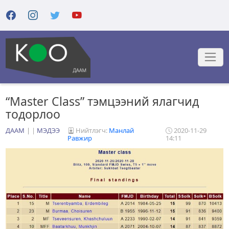
“Master Class” тэмцээний ялагчид
тодорлоо
ДААМ
|
МЭДЭЭ
Нийтлэгч:
Манлай
2020-11-29
Равжир
14:11