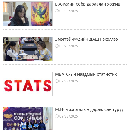
Б.Анужин хоёр дараалан хожив
09/30/2025
Эмэгтэйчүүдийн ДАШТ эхэллээ
09/28/2025
МБАТС-ын наадмын статистик
09/22/2025
М.Нямжаргалын дараалсан түрүү
09/22/2025