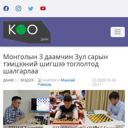
Монголын 3 даамчин Зул сарын
тэмцээний шигшээ тоглолтод
шалгарлаа
ДААМ
|
МЭДЭЭ
Нийтлэгч:
Манлай
2020-12-24
Равжир
23:11