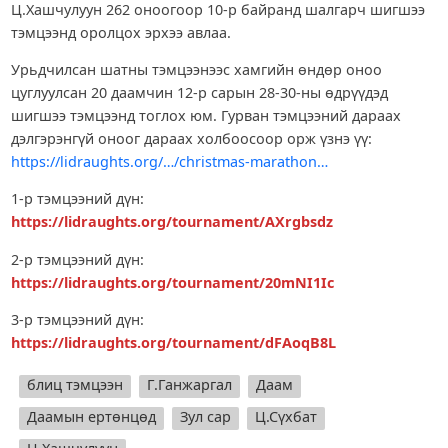
Ц.Хашчулуун 262 оноогоор 10-р байранд шалгарч шигшээ
тэмцээнд оролцох эрхээ авлаа.
Урьдчилсан шатны тэмцээнээс хамгийн өндөр оноо
цуглуулсан 20 даамчин 12-р сарын 28-30-ны өдрүүдэд
шигшээ тэмцээнд тоглох юм. Гурван тэмцээний дараах
дэлгэрэнгүй оноог дараах холбоосоор орж үзнэ үү:
https://lidraughts.org/…/christmas-marathon…
1-р тэмцээний дүн:
https://lidraughts.org/tournament/AXrgbsdz
2-р тэмцээний дүн:
https://lidraughts.org/tournament/20mNI1Ic
3-р тэмцээний дүн:
https://lidraughts.org/tournament/dFAoqB8L
блиц тэмцээн
Г.Ганжаргал
Даам
Даамын ертөнцөд
Зул сар
Ц.Сүхбат