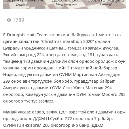
1789
E-Draughts Haiti Team-ээс зохион байгуулсан 1 мин + 1 сек
цагийн хяналттай “Christmas marathon 2020” онлайн
цувралын урьдчилсан шатны 3 тэмцээн явагдаж дууслаа.
Эхний тэмцээнд 224, хоёр дахь тэмцээнд 181, гурав дахь
тэмцээнд 173 даамчин дэлхийн олон орноос оролцож оюун
ухаанаа сорин өрсөлдөв. Нийт 3 тэмцээний нийлбэрээр
Нидерланд улсын даамчин ОУИМ Мартин ван Айзендорн
299 оноо авч тэргүүлсэн бол хоёр, гуравдугаар байрыг
Америк улсын даамчин ОУМ Сент Жюст Макенди 294
оноогоор, Камерун улсын даамчин ОУМ Томми Мбонго 292
оноогоор тус тус эзэллээ.
Манай улсаас өсвөр, залуу, цол, зэрэгтэй олон даамчин орж
өрсөлдсөнөөс ДДХМ Ц.Сүхбат 272 оноогоор 7-р байр,
ОУИМ Г.Ганжаргал 266 оноогоор 8-р байр, ДДХМ