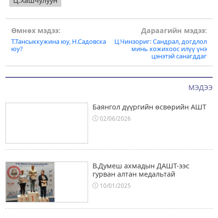
Ц.Хашчулуун
Post
Өмнөх мэдээ:
Дараагийн мэдээ:
Т.Тансыккужина юу, Н.Садовска
Ц.Чинзориг: Сандрал, догдлол
navigation
юу?
минь хожихоос илүү үнэ
цэнэтэй санагддаг
МЭДЭЭ
Баянгол дүүргийн өсвөрийн АШТ
02/06/2026
В.Думеш ахмадын ДАШТ-ээс
гурван алтан медальтай
10/01/2025