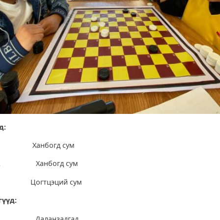
д:
наа Ханбогд сум
гүнж Ханбогд сум
ал Цогтцэций сум
гүүд:
төр Даланзадгад