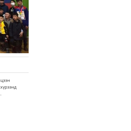
мцээн
 хүрээнд
.