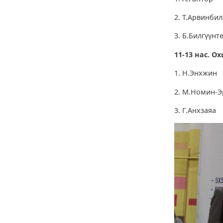
2. Т.Арвин
3. Б.Билгү
11-13 нас. Ох
1. Н.Энх
2. М.Номин
3. Г.Анхз