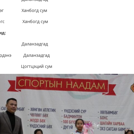
билэг Ханбогд сум
үнтөгс Ханбогд сум
ид:
жин Даланзадгад
-Эрдэнэ Даланзадгад
аяа Цогтцэций сум