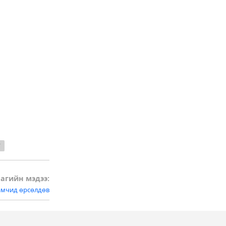
г
агийн мэдээ:
амчид өрсөлдөв