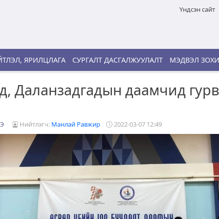
Үндсэн сайт
ТЛЭЛ, ЯРИЛЦЛАГА
СУРГАЛТ ДАСГАЛЖУУЛАЛТ
МЭДВЭЛ ЗОХ
д, Даланзадгадын даамчид гур
Э
Нийтлэгч:
Манлай Равжир
2022-03-07 12:49