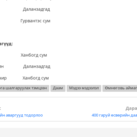
эсар Даланзадгад
тэ Гурвантэс сум
вгүүд:
мба Ханбогд сум
үвшин Даланзадгад
э-Очир Ханбогд сум
га шалгаруулах тэмцээн
Даам
Мэдээ мэдээлэл
Өмнөговь айма
:
Дара
ийн аваргууд тодорлоо
400 гаруй өсвөрийн да
tion