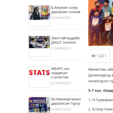
Б.Анужин хоёр
дараалан хожив
09/30/2025
Эмэгтэйчүүдийн
ДАШТ эхэллээ
09/28/2025
1461
МБАТС-ын
Өмнөговь айм
наадмын
Даланзадгад 
статистик
зохиогдсон т
09/22/2025
5-7 нас. Охид
М.Нямжаргалын
1. Н.Гуа
дараалсан түрүү
2. Б.Оюу-
09/22/2025