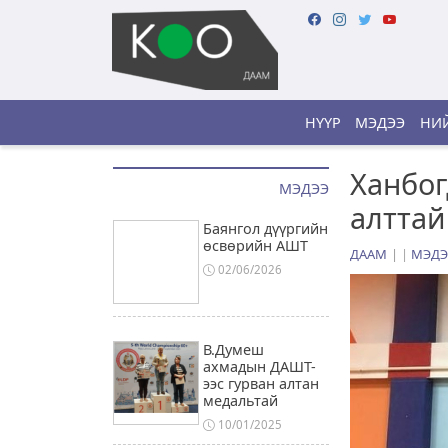
НҮҮР
МЭДЭЭ
НИЙ
Ханбог
МЭДЭЭ
алттай
Баянгол дүүргийн
өсвөрийн АШТ
ДААМ
|
МЭДЭ
02/06/2026
В.Думеш
ахмадын ДАШТ-
ээс гурван алтан
медальтай
10/01/2025