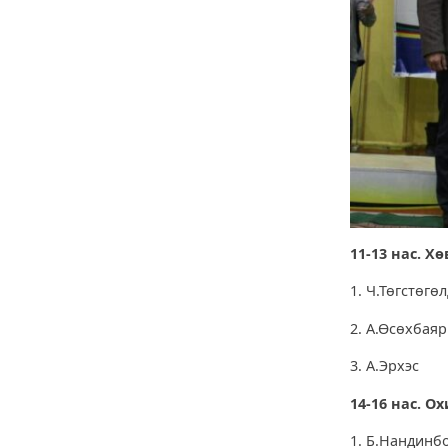
11-13 нас. Хө
1. Ч.Төгстө
2. А.Өсөх
3. А.Эрх
14-16 нас. Ох
1. Б.Нанд