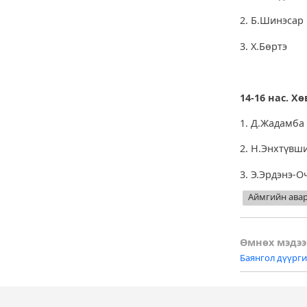
2. Б.Шин
3. Х.Бөр
14-16 нас. Хө
1. Д.Жада
2. Н.Энхт
3. Э.Эрдэн
Аймгийн авар
Post
Өмнөх мэдээ
Баянгол дүүрг
naviga