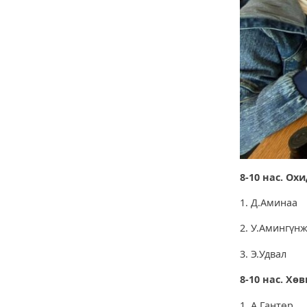
8-10 нас. Охи
1. Д.Ами
2. У.Амин
3. Э.Удв
8-10 нас. Хөв
1. А.Ган