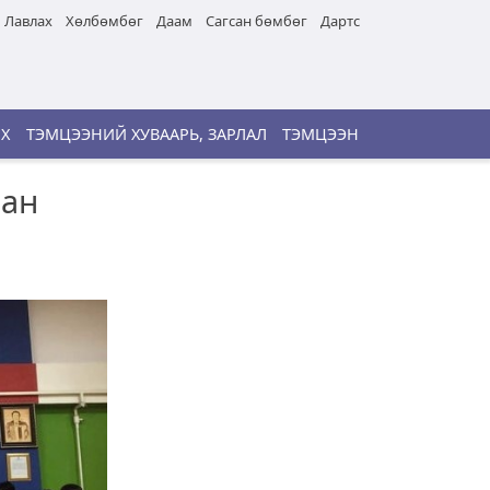
Лавлах
Хөлбөмбөг
Даам
Сагсан бөмбөг
Дартс
ИХ
ТЭМЦЭЭНИЙ ХУВААРЬ, ЗАРЛАЛ
ТЭМЦЭЭН
ван