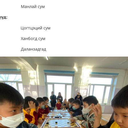
эгээ Манлай сум
үүд:
үлэн Цогтцэций сум
баяр Ханбогд сум
ням Даланзадгад