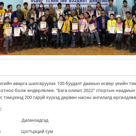
гийн аварга шалгаруулах 100 буудалт даамын өсвөр үеийн тэ
хотноо болж өндөрлөлөө. “Бага олимп 2022” спортын наадмын
ус тэмцээнд 200 гаруй хүүхэд дөрвөн насны ангилалд өрсөлдлөө
:
марал Даланзадгад
Үжин Цогтцэций сум