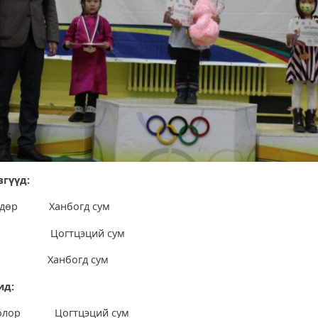
вгүүд:
гөлдөр Ханбогд сум
баяр Цогтцэций сум
эс Ханбогд сум
ид:
инболор Цогтцэций сум